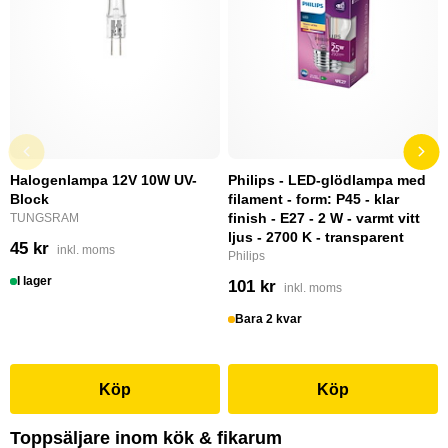
Halogenlampa 12V 10W UV-
Philips - LED-glödlampa med
Block
filament - form: P45 - klar
finish - E27 - 2 W - varmt vitt
TUNGSRAM
ljus - 2700 K - transparent
45 kr
inkl. moms
Philips
I lager
101 kr
inkl. moms
Bara 2 kvar
Köp
Köp
Toppsäljare inom kök & fikarum