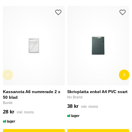
Kassanota A6 numrerade 2 x
Skrivplatta enkel A4 PVC svart
50 blad
No Brand
Burde
38 kr
inkl. moms
28 kr
inkl. moms
I lager
I lager