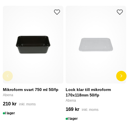
Mikroform svart 750 ml 50/fp
Lock klar till mikroform
170x118mm 50/fp
Abena
Abena
210 kr
inkl. moms
169 kr
inkl. moms
I lager
I lager