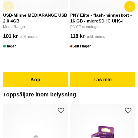
USB-Minne MEDIARANGE USB
PNY Elite - flash-minneskort -
2.0 4GB
16 GB - microSDHC UHS-I
MediaRange
PNY Technologies
101 kr
118 kr
inkl. moms
inkl. moms
I lager
Slut i lager
Köp
Läs mer
Toppsäljare inom belysning