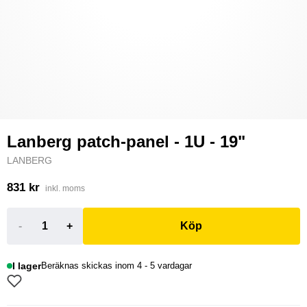
Lanberg patch-panel - 1U - 19"
LANBERG
831 kr
inkl. moms
-
+
Köp
I lager
Beräknas skickas inom 4 - 5 vardagar