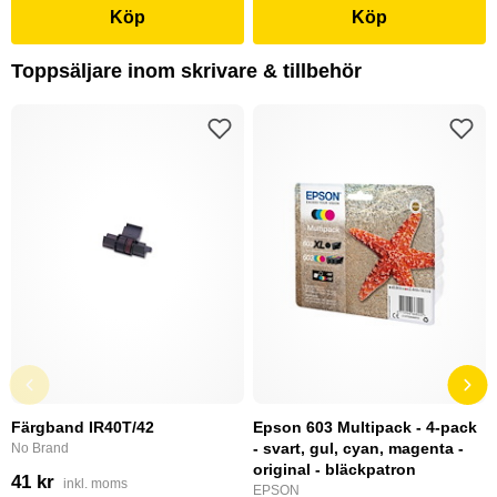
Köp
Köp
Toppsäljare inom skrivare & tillbehör
Färgband IR40T/42
Epson 603 Multipack - 4-pack
- svart, gul, cyan, magenta -
No Brand
original - bläckpatron
41 kr
inkl. moms
EPSON