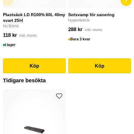
Plastsäck LD R100% 60L 40my
Sotsvamp för sanering
svart 25/rl
Hygienteknik
No Brand
288 kr
inkl. moms
118 kr
inkl. moms
Bara 3 kvar
I lager
Köp
Köp
Tidigare besökta