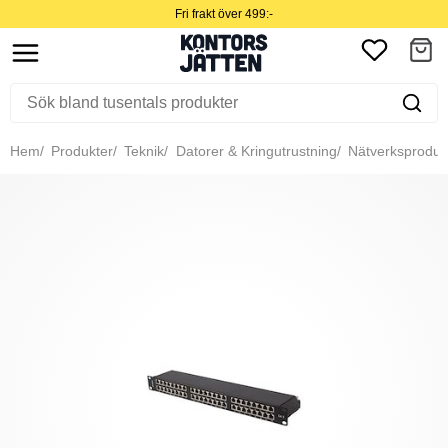
Fri frakt över 499:-
Hem
Produkter
Teknik
Datorer & Kringutrustning
Nätverksproduk