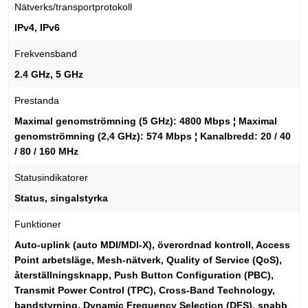
Nätverks/transportprotokoll
IPv4, IPv6
Frekvensband
2.4 GHz, 5 GHz
Prestanda
Maximal genomströmning (5 GHz): 4800 Mbps ¦ Maximal
genomströmning (2,4 GHz): 574 Mbps ¦ Kanalbredd: 20 / 40
/ 80 / 160 MHz
Statusindikatorer
Status, singalstyrka
Funktioner
Auto-uplink (auto MDI/MDI-X), överordnad kontroll, Access
Point arbetsläge, Mesh-nätverk, Quality of Service (QoS),
återställningsknapp, Push Button Configuration (PBC),
Transmit Power Control (TPC), Cross-Band Technology,
bandstyrning, Dynamic Frequency Selection (DFS), snabb