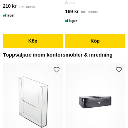
Abena
210 kr
inkl. moms
169 kr
inkl. moms
I lager
I lager
Köp
Köp
Toppsäljare inom kontorsmöbler & inredning