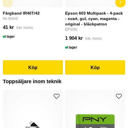
Färgband IR40T/42
Epson 603 Multipack - 4-pack
- svart, gul, cyan, magenta -
No Brand
original - bläckpatron
41 kr
inkl. moms
EPSON
I lager
1 904 kr
inkl. moms
I lager
Köp
Köp
Toppsäljare inom teknik