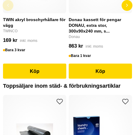
TWIN akryl broschyrhållare för
Donau kassett för pengar
vägg
DONAU, extra stor,
300x90x240 mm, s...
TWINCO
Donau
169 kr
inkl. moms
863 kr
inkl. moms
Bara 3 kvar
Bara 1 kvar
Köp
Köp
Toppsäljare inom städ- & förbrukningsartiklar