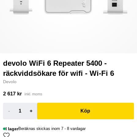
devolo WiFi 6 Repeater 5400 -
räckviddsökare för wifi - Wi-Fi 6
Devolo
2 617 kr
inkl. moms
-
+
Köp
I lager
Beräknas skickas inom 7 - 8 vardagar