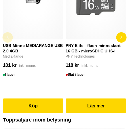
USB-Minne MEDIARANGE USB
PNY Elite - flash-minneskort -
2.0 4GB
16 GB - microSDHC UHS-I
MediaRange
PNY Technologies
101 kr
118 kr
inkl. moms
inkl. moms
I lager
Slut i lager
Köp
Läs mer
Toppsäljare inom belysning