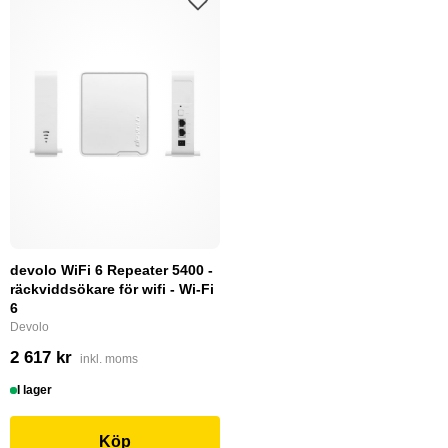
devolo WiFi 6 Repeater 5400 -
räckviddsökare för wifi - Wi-Fi
6
Devolo
2 617 kr
inkl. moms
I lager
Köp