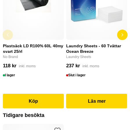
Plastsäck LD R100% 60L 40my
Laundry Sheets - 60 Tvättar
svart 25/rl
Ocean Breeze
No Brand
Laundry Sheets
118 kr
237 kr
inkl. moms
inkl. moms
I lager
Slut i lager
Köp
Läs mer
Tidigare besökta