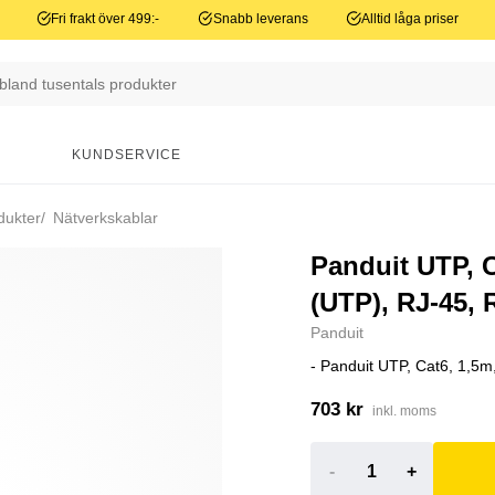
Fri frakt över 499:-
Snabb leverans
Alltid låga priser
N
KUNDSERVICE
dukter
Nätverkskablar
Panduit UTP, C
(UTP), RJ-45, R
Panduit
- Panduit UTP, Cat6, 1,5m
703 kr
inkl. moms
-
+