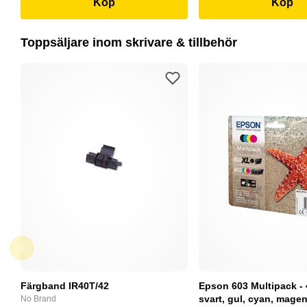
Köp
Köp
Toppsäljare inom skrivare & tillbehör
Färgband IR40T/42
Epson 603 Multipack - 
svart, gul, cyan, magent
No Brand