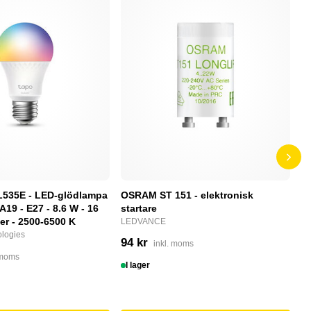
L535E - LED-glödlampa
OSRAM ST 151 - elektronisk
P
 A19 - E27 - 8.6 W - 16
startare
S
ger - 2500-6500 K
LEDVANCE
N
logies
94 kr
2
inkl. moms
 moms
I lager
I