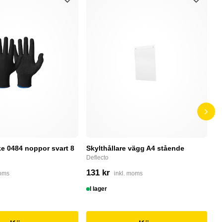
e 0484 noppor svart 8
Skylthållare vägg A4 stående
D
Deflecto
Bu
131 kr
4
moms
inkl. moms
I lager
I