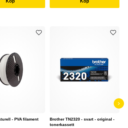
Köp
Köp
turell - PVA filament
Brother TN2320 - svart - original -
H
tonerkassett
Al