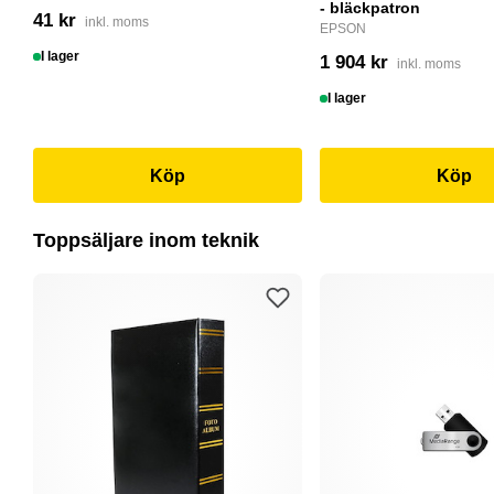
- bläckpatron
41 kr
inkl. moms
EPSON
I lager
1 904 kr
inkl. moms
I lager
Köp
Köp
Toppsäljare inom teknik