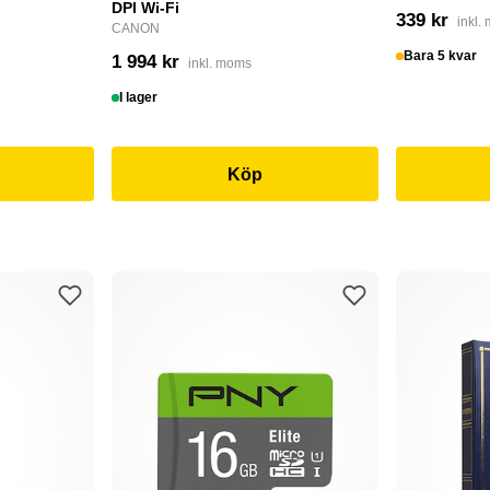
DPI Wi-Fi
339 kr
inkl.
CANON
Bara 5 kvar
1 994 kr
inkl. moms
I lager
Köp