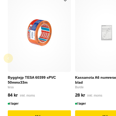
Byggtejp TESA 60399 sPVC
Kassanota A6 numrerad
50mmx33m
blad
tesa
Burde
84 kr
28 kr
inkl. moms
inkl. moms
I lager
I lager