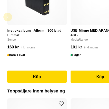
Insticksalbum - Album - 300 blad
USB-Minne MEDIARANG
Limmat
4GB
Sense
MediaRange
169 kr
101 kr
inkl. moms
inkl. moms
Bara 1 kvar
I lager
Köp
Köp
Toppsäljare inom belysning