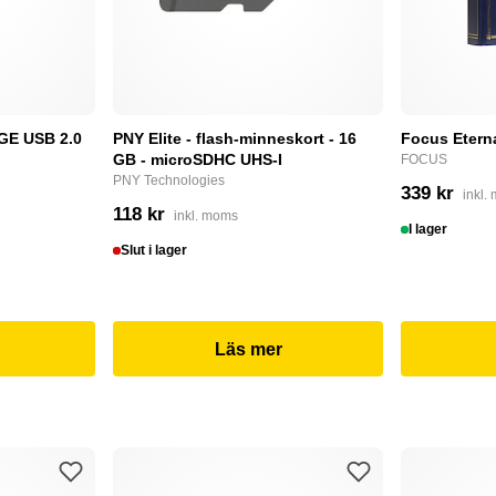
E USB 2.0
PNY Elite - flash-minneskort - 16
Focus Etern
GB - microSDHC UHS-I
FOCUS
PNY Technologies
339 kr
inkl.
118 kr
inkl. moms
I lager
Slut i lager
Läs mer