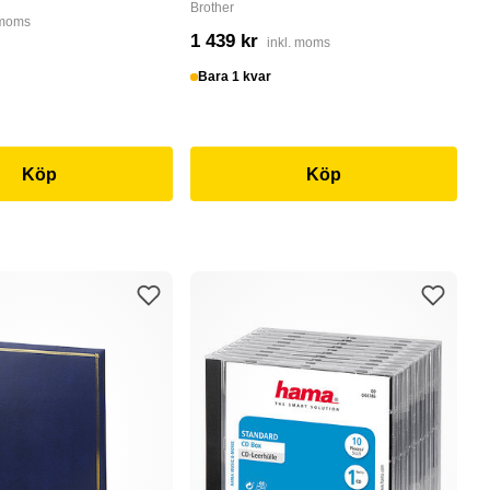
- 
Brother
 moms
He
1 439 kr
inkl. moms
3
Bara 1 kvar
I
Köp
Köp