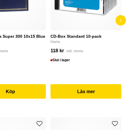
a Super 300 10x15 Blue
CD-Box Standard 10-pack
PN
m
Hama
PN
118 kr
 moms
inkl. moms
1
Slut i lager
S
Köp
Läs mer