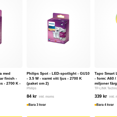
pa med
Philips Spot - LED-spotlight - GU10
Tapo Smart 
ar finish -
- 3.5 W - varmt vitt ljus - 2700 K
- form: A60 /
us - 2700 K -
(paket om 2)
miljoner fär
Philips
TP-LINK Techno
84 kr
339 kr
inkl. moms
inkl.
Bara 3 kvar
Bara 4 kvar