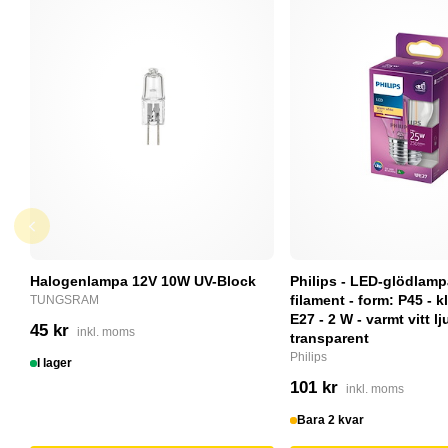
Halogenlampa 12V 10W UV-Block
Philips - LED-glödlam
filament - form: P45 - kl
TUNGSRAM
E27 - 2 W - varmt vitt lj
45 kr
inkl. moms
transparent
Philips
I lager
101 kr
inkl. moms
Bara 2 kvar