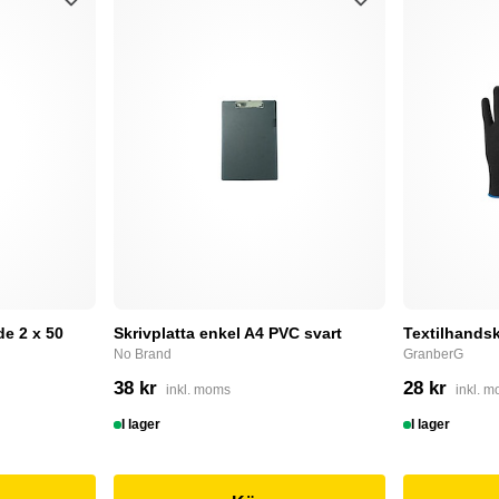
e 2 x 50
Skrivplatta enkel A4 PVC svart
Textilhandsk
No Brand
GranberG
38 kr
28 kr
inkl. moms
inkl. 
I lager
I lager