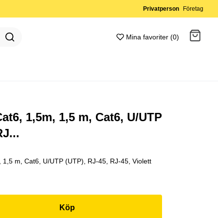
Privatperson
Företag
Mina favoriter (0)
Gå till kassan
at6, 1,5m, 1,5 m, Cat6, U/UTP
J...
, 1,5 m, Cat6, U/UTP (UTP), RJ-45, RJ-45, Violett
Köp