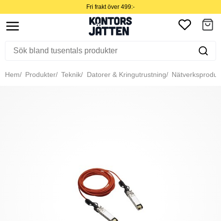
Fri frakt över 499:-
Hem
Produkter
Teknik
Datorer & Kringutrustning
Nätverksproduk