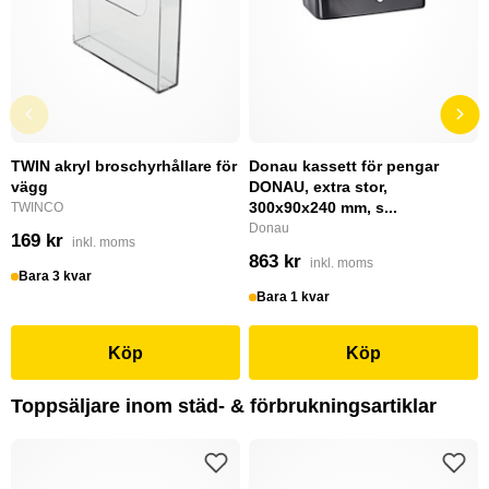
TWIN akryl broschyrhållare för
Donau kassett för pengar
vägg
DONAU, extra stor,
300x90x240 mm, s...
TWINCO
Donau
169 kr
inkl. moms
863 kr
inkl. moms
Bara 3 kvar
Bara 1 kvar
Köp
Köp
Toppsäljare inom städ- & förbrukningsartiklar