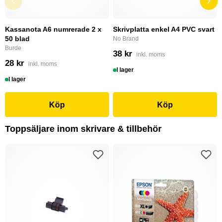
Kassanota A6 numrerade 2 x
Skrivplatta enkel A4 PVC svart
50 blad
No Brand
Burde
38 kr
inkl. moms
28 kr
inkl. moms
I lager
I lager
Köp
Köp
Toppsäljare inom skrivare & tillbehör