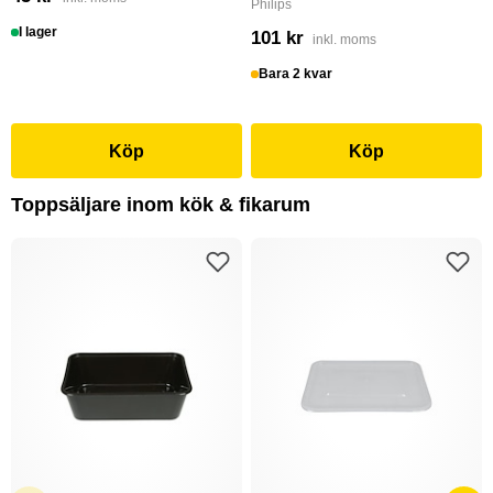
Philips
I lager
101 kr
inkl. moms
Bara 2 kvar
Köp
Köp
Toppsäljare inom kök & fikarum