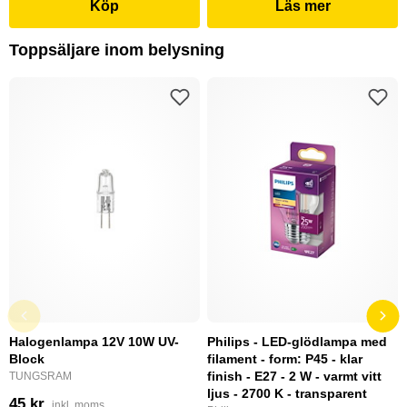
Köp
Läs mer
Toppsäljare inom belysning
Halogenlampa 12V 10W UV-
Philips - LED-glödlampa med
Block
filament - form: P45 - klar
finish - E27 - 2 W - varmt vitt
TUNGSRAM
ljus - 2700 K - transparent
45 kr
inkl. moms