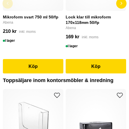
Mikroform svart 750 ml 50/fp
Lock klar till mikroform
170x118mm 50/fp
Abena
Abena
210 kr
inkl. moms
169 kr
inkl. moms
I lager
I lager
Köp
Köp
Toppsäljare inom kontorsmöbler & inredning