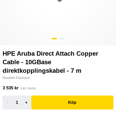
HPE Aruba Direct Attach Copper
Cable - 10GBase
direktkopplingskabel - 7 m
Hewlett-Packard
3 535 kr
inkl. moms
-
+
Köp