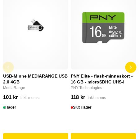
USB-Minne MEDIARANGE USB
PNY Elite - flash-minneskort -
2.0 4GB
16 GB - microSDHC UHS-I
MediaRange
PNY Technologies
101 kr
118 kr
inkl. moms
inkl. moms
I lager
Slut i lager