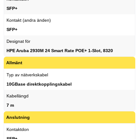
SFP+
Kontakt (andra änden)
SFP+
Designat för
HPE Aruba 2930M 24 Smart Rate POE+ 1-Slot, 8320
Allmänt
Typ av nätverkskabel
10GBase direktkopplingskabel
Kabellängd
7 m
Anslutning
Kontaktdon
SFP+