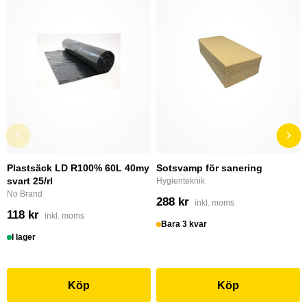
Plastsäck LD R100% 60L 40my
Sotsvamp för sanering
svart 25/rl
Hygienteknik
No Brand
288 kr
inkl. moms
118 kr
inkl. moms
Bara 3 kvar
I lager
Köp
Köp