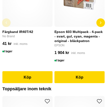
Färgband IR40T/42
Epson 603 Multipack - 4-pack
- svart, gul, cyan, magenta -
No Brand
original - bläckpatron
41 kr
inkl. moms
EPSON
I lager
1 904 kr
inkl. moms
I lager
Köp
Köp
Toppsäljare inom teknik