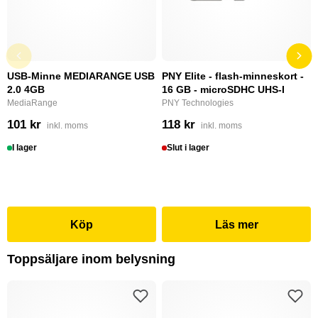
USB-Minne MEDIARANGE USB
PNY Elite - flash-minneskort -
2.0 4GB
16 GB - microSDHC UHS-I
MediaRange
PNY Technologies
101 kr
118 kr
inkl. moms
inkl. moms
I lager
Slut i lager
Köp
Läs mer
Toppsäljare inom belysning