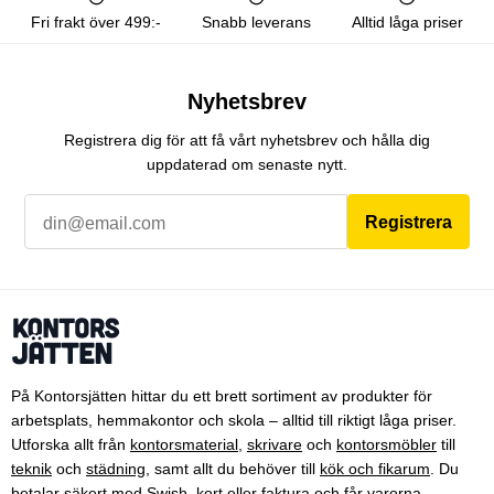
Fri frakt över 499:-
Snabb leverans
Alltid låga priser
Nyhetsbrev
Registrera dig för att få vårt nyhetsbrev och hålla dig
uppdaterad om senaste nytt.
Registrera
På Kontorsjätten hittar du ett brett sortiment av produkter för
arbetsplats, hemmakontor och skola – alltid till riktigt låga priser.
Utforska allt från
kontorsmaterial
,
skrivare
och
kontorsmöbler
till
teknik
och
städning
, samt allt du behöver till
kök och fikarum
. Du
betalar säkert med Swish, kort eller faktura och får varorna