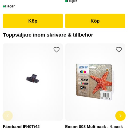
I lager
I lager
Köp
Köp
Toppsäljare inom skrivare & tillbehör
Färgband IR40T/42
Epson 603 Multipack - 4-pack