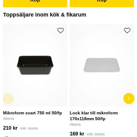
Toppsäljare inom kök & fikarum
Mikroform svart 750 ml 50/fp
Lock klar till mikroform
170x118mm 50/fp
Abena
Abena
210 kr
inkl. moms
169 kr
inkl. moms