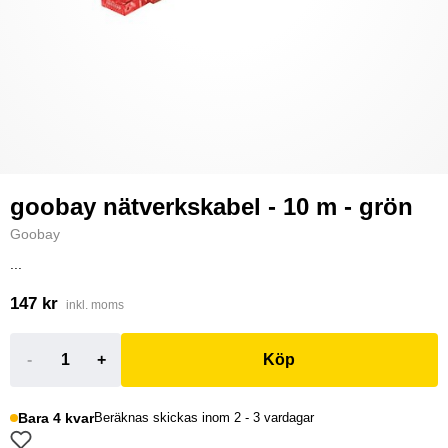
goobay nätverkskabel - 10 m - grön
Goobay
...
147 kr
inkl. moms
-
+
Köp
Bara 4 kvar
Beräknas skickas inom 2 - 3 vardagar