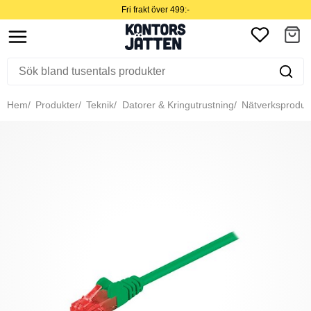
Fri frakt över 499:-
Hem
Produkter
Teknik
Datorer & Kringutrustning
Nätverksproduk