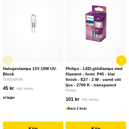
Halogenlampa 12V 10W UV-
Philips - LED-glödlampa med
Block
filament - form: P45 - klar
finish - E27 - 2 W - varmt vitt
TUNGSRAM
ljus - 2700 K - transparent
45 kr
inkl. moms
Philips
I lager
101 kr
inkl. moms
Bara 2 kvar
Köp
Köp