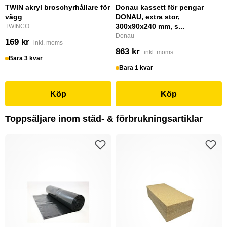
TWIN akryl broschyrhållare för
Donau kassett för pengar
vägg
DONAU, extra stor,
300x90x240 mm, s...
TWINCO
Donau
169 kr
inkl. moms
863 kr
inkl. moms
Bara 3 kvar
Bara 1 kvar
Köp
Köp
Toppsäljare inom städ- & förbrukningsartiklar