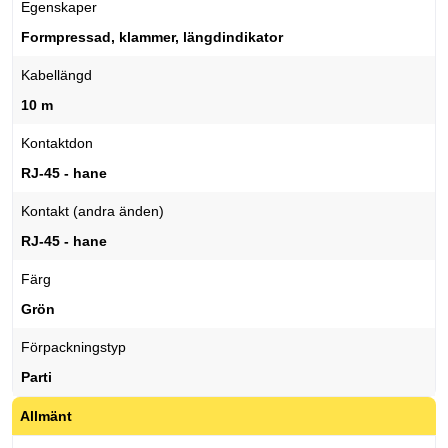
Egenskaper
Formpressad, klammer, längdindikator
Kabellängd
10 m
Kontaktdon
RJ-45 - hane
Kontakt (andra änden)
RJ-45 - hane
Färg
Grön
Förpackningstyp
Parti
Allmänt