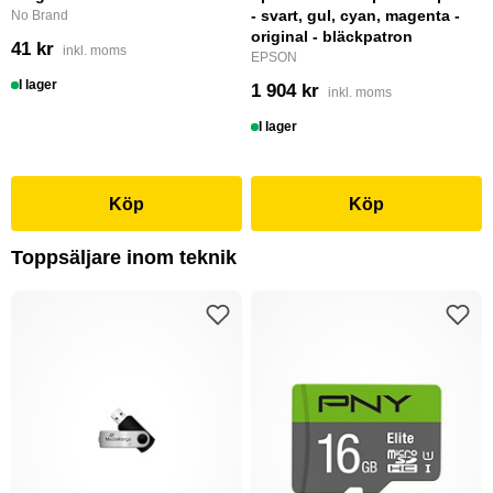
- svart, gul, cyan, magenta -
No Brand
original - bläckpatron
41 kr
inkl. moms
EPSON
I lager
1 904 kr
inkl. moms
I lager
Köp
Köp
Toppsäljare inom teknik