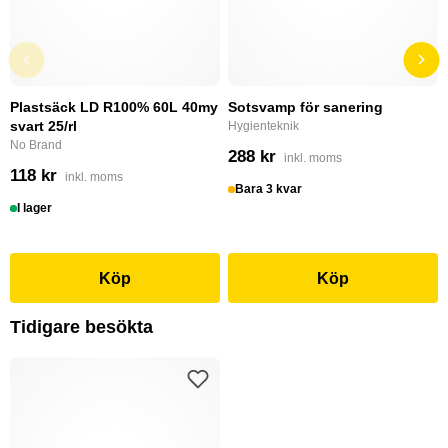
Plastsäck LD R100% 60L 40my
Sotsvamp för sanering
svart 25/rl
Hygienteknik
No Brand
288 kr
inkl. moms
118 kr
inkl. moms
Bara 3 kvar
I lager
Köp
Köp
Tidigare besökta