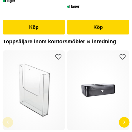
I lager
I lager
Köp
Köp
Toppsäljare inom kontorsmöbler & inredning