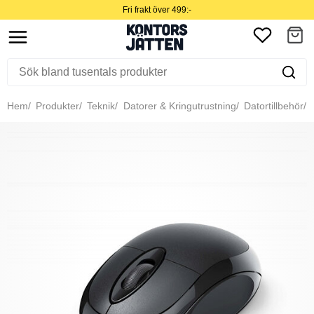
Fri frakt över 499:-
Hem
Produkter
Teknik
Datorer & Kringutrustning
Datortillbehör
M