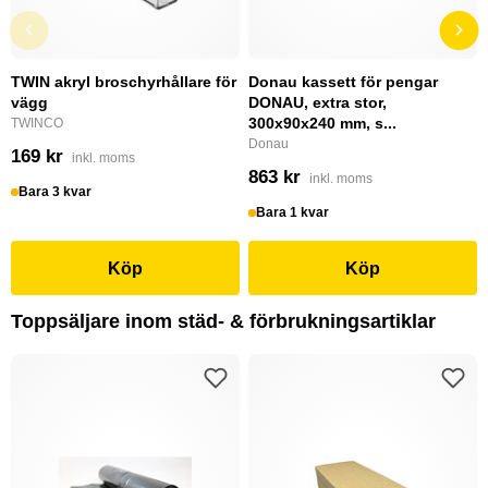
TWIN akryl broschyrhållare för
Donau kassett för pengar
vägg
DONAU, extra stor,
300x90x240 mm, s...
TWINCO
Donau
169 kr
inkl. moms
863 kr
inkl. moms
Bara 3 kvar
Bara 1 kvar
Köp
Köp
Toppsäljare inom städ- & förbrukningsartiklar