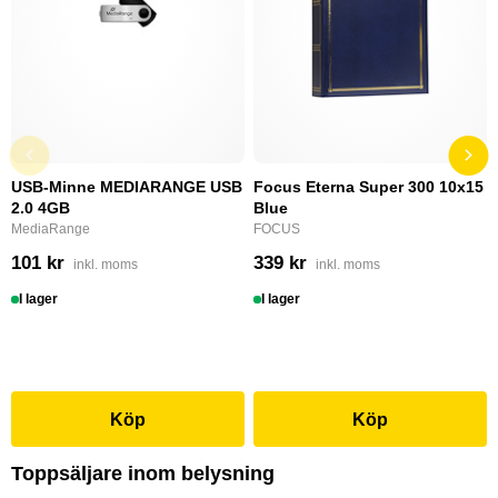
USB-Minne MEDIARANGE USB
Focus Eterna Super 300 10x15
2.0 4GB
Blue
MediaRange
FOCUS
101 kr
339 kr
inkl. moms
inkl. moms
I lager
I lager
Köp
Köp
Toppsäljare inom belysning