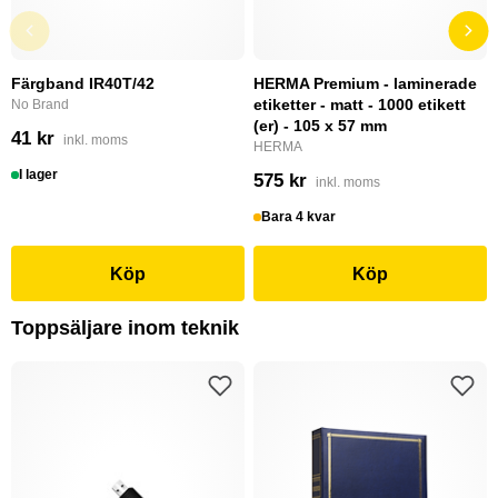
Färgband IR40T/42
HERMA Premium - laminerade
etiketter - matt - 1000 etikett
No Brand
(er) - 105 x 57 mm
41 kr
inkl. moms
HERMA
I lager
575 kr
inkl. moms
Bara 4 kvar
Köp
Köp
Toppsäljare inom teknik