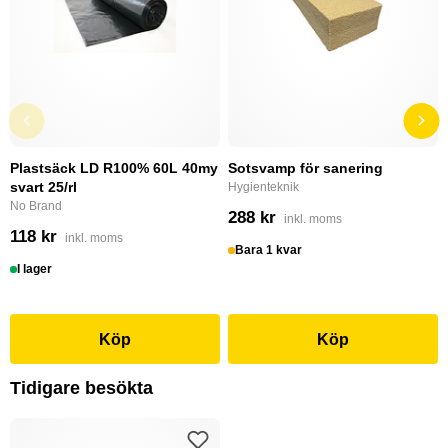
Plastsäck LD R100% 60L 40my
Sotsvamp för sanering
svart 25/rl
Hygienteknik
No Brand
288 kr
inkl. moms
118 kr
inkl. moms
Bara 1 kvar
I lager
Köp
Köp
Tidigare besökta