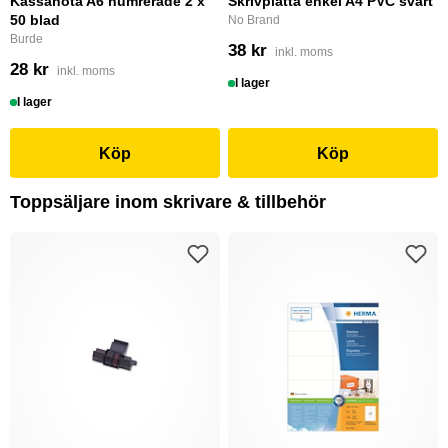
Kassanota A6 numrerade 2 x
Skrivplatta enkel A4 PVC svart
50 blad
No Brand
Burde
38 kr
inkl. moms
28 kr
inkl. moms
I lager
I lager
Köp
Köp
Toppsäljare inom skrivare & tillbehör