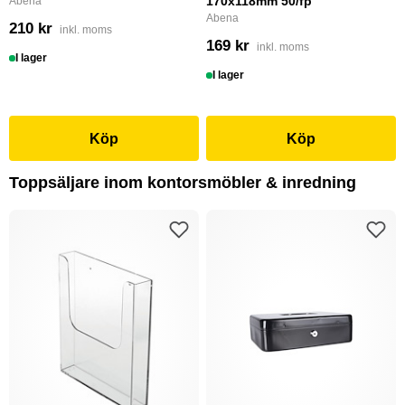
170x118mm 50/fp
Abena
Abena
210 kr
inkl. moms
169 kr
inkl. moms
I lager
I lager
Köp
Köp
Toppsäljare inom kontorsmöbler & inredning