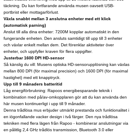
täckning. Du kan fortfarande använda musen oavsett USB-
portbrist eller mottagarförlust.
Växla snabbt mellan 3 anslutna enheter med ett klick
(automatisk parning)
Anslut till alla dina enheter: 7200M kopplar automatiskt in den
fungerande enheten. Den ansluts samtidigt till upp till 3 enheter
och växlar enkelt mellan dem. Det förenklar aktiviteter över
enheter, och uppfyller kraven för flera uppgifter.
Justerbar 1600 DPI HD-sensor
Så känslig du vill: Musens optiska HD-sensorupplösning kan växlas
mellan 800 DPI (för maximal precision) och 1600 DPI (för maximal
hastighet) med ett knapptryck.
Upp till 9 månaders batteritid
Låg energiförbrukning: Rapoos energibesparande teknik i
kombination med på/av-omkopplaren gör att du kan använda den
här musen kontinuerligt i upp till 9 månader.
Denna trådlösa mus erbjuder utmärkt prestanda och funktionalitet i
en iögonfallande vacker design i två färger. Den nya trådlösa
tekniken med flera lägen från Rapoo - kombinerar anslutningar via
en pålitlig 2,4 GHz trådlös transmission, Bluetooth 3.0 eller