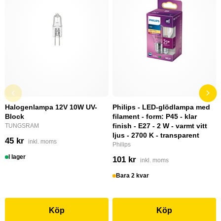
Halogenlampa 12V 10W UV-
Philips - LED-glödlampa med
Block
filament - form: P45 - klar
finish - E27 - 2 W - varmt vitt
TUNGSRAM
ljus - 2700 K - transparent
45 kr
inkl. moms
Philips
I lager
101 kr
inkl. moms
Bara 2 kvar
Köp
Köp