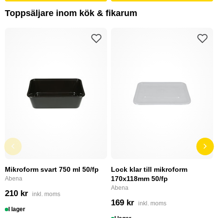
Toppsäljare inom kök & fikarum
Mikroform svart 750 ml 50/fp
Lock klar till mikroform
170x118mm 50/fp
Abena
Abena
210 kr
inkl. moms
169 kr
inkl. moms
I lager