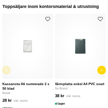
Toppsäljare inom kontorsmaterial & utrustning
Kassanota A6 numrerade 2 x
Skrivplatta enkel A4 PVC svart
50 blad
No Brand
Burde
38 kr
inkl. moms
28 kr
inkl. moms
I lager