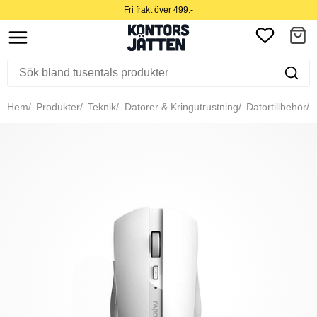
Fri frakt över 499:-
Hem
Produkter
Teknik
Datorer & Kringutrustning
Datortillbehör
M