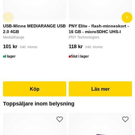
USB-Minne MEDIARANGE USB
PNY Elite - flash-minneskort -
2.0 4GB
16 GB - microSDHC UHS-I
MediaRange
PNY Technologies
101 kr
118 kr
inkl. moms
inkl. moms
I lager
Slut i lager
Köp
Läs mer
Toppsäljare inom belysning