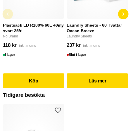
Plastsäck LD R100% 60L 40my
Laundry Sheets - 60 Tvättar
svart 25/rl
Ocean Breeze
No Brand
Laundry Sheets
118 kr
237 kr
inkl. moms
inkl. moms
I lager
Slut i lager
Köp
Läs mer
Tidigare besökta