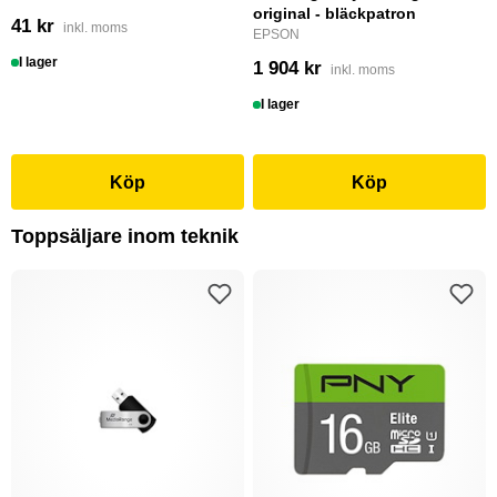
original - bläckpatron
41 kr
inkl. moms
EPSON
I lager
1 904 kr
inkl. moms
I lager
Köp
Köp
Toppsäljare inom teknik