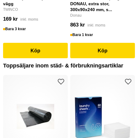
vägg
DONAU, extra stor,
300x90x240 mm, s...
TWINCO
Donau
169 kr
inkl. moms
863 kr
inkl. moms
Bara 3 kvar
Bara 1 kvar
Köp
Köp
Toppsäljare inom städ- & förbrukningsartiklar