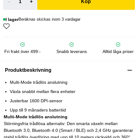
-
+
Köp
I lager
Beräknas skickas inom 3 vardagar
Fri frakt över 499:-
Snabb leverans
Alltid låga priser
Produktbeskrivning
Multi-Mode trådlös anslutning
Växla snabbt mellan flera enheter
Justerbar 1600 DPI-sensor
Upp till 9 månaders batteritid
Multi-Mode trådlös anslutning
Störningsfria trådlösa alternativ: Den smarta växeln mellan
Bluetooth 3.0, Bluetooth 4.0 (Smart / BLE) och 2,4 GHz garanterar
stabil trådlös överföring med upp till 10 meters räckvidd och 360°