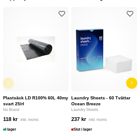
Plastsäck LD R100% 60L 40my
Laundry Sheets - 60 Tvättar
svart 25/rl
Ocean Breeze
No Brand
Laundry Sheets
118 kr
237 kr
inkl. moms
inkl. moms
I lager
Slut i lager