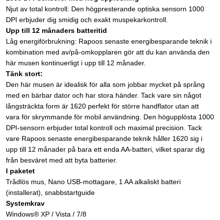
Njut av total kontroll: Den högpresterande optiska sensorn 1000
DPI erbjuder dig smidig och exakt muspekarkontroll.
Upp till 12 månaders batteritid
Låg energiförbrukning: Rapoos senaste energibesparande teknik i
kombination med av/på-omkopplaren gör att du kan använda den
här musen kontinuerligt i upp till 12 månader.
Tänk stort: ​​
Den här musen är idealisk för alla som jobbar mycket på språng
med en bärbar dator och har stora händer. Tack vare sin något
långsträckta form är 1620 perfekt för större handflator utan att
vara för skrymmande för mobil användning. Den högupplösta 1000
DPI-sensorn erbjuder total kontroll och maximal precision. Tack
vare Rapoos senaste energibesparande teknik håller 1620 sig i
upp till 12 månader på bara ett enda AA-batteri, vilket sparar dig
från besväret med att byta batterier.
I paketet
Trådlös mus, Nano USB-mottagare, 1 AA alkaliskt batteri
(installerat), snabbstartguide
Systemkrav
Windows® XP / Vista / 7/8