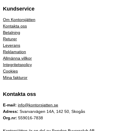
Kundservice
Om Kontorsjätten
Kontakta oss
Betalning
Returer
Leverans
Reklamation
Allmänna villkor
Integritetspolicy
Cookies
Mina fakturor
Kontakta oss
E-mail:
info@kontorsjatten.se
Adress:
Svarvarvägen 14A, 142 50, Skogås
Org.nr:
559016-7838
Kontorsjätten är en del av Sweden Buyersclub AB