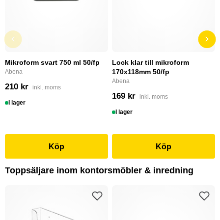
Mikroform svart 750 ml 50/fp
Lock klar till mikroform
170x118mm 50/fp
Abena
Abena
210 kr
inkl. moms
169 kr
inkl. moms
I lager
I lager
Köp
Köp
Toppsäljare inom kontorsmöbler & inredning