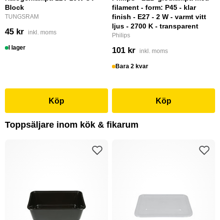
Block
filament - form: P45 - klar
finish - E27 - 2 W - varmt vitt
TUNGSRAM
ljus - 2700 K - transparent
45 kr
inkl. moms
Philips
I lager
101 kr
inkl. moms
Bara 2 kvar
Köp
Köp
Toppsäljare inom kök & fikarum