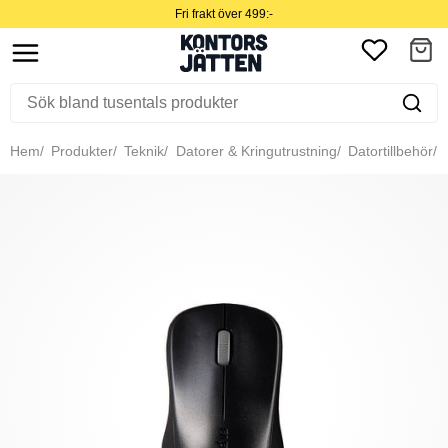
Fri frakt över 499:-
Hem
Produkter
Teknik
Datorer & Kringutrustning
Datortillbehör
M