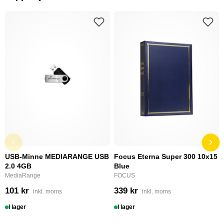
USB-Minne MEDIARANGE USB
Focus Eterna Super 300 10x15
2.0 4GB
Blue
MediaRange
FOCUS
101 kr
339 kr
inkl. moms
inkl. moms
I lager
I lager