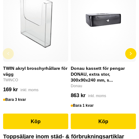
TWIN akryl broschyrhållare för
Donau kassett för pengar
vägg
DONAU, extra stor,
300x90x240 mm, s...
TWINCO
Donau
169 kr
inkl. moms
863 kr
inkl. moms
Bara 3 kvar
Bara 1 kvar
Köp
Köp
Toppsäljare inom städ- & förbrukningsartiklar