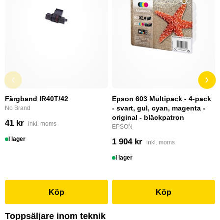
Färgband IR40T/42
Epson 603 Multipack - 4-pack
- svart, gul, cyan, magenta -
No Brand
original - bläckpatron
41 kr
inkl. moms
EPSON
I lager
1 904 kr
inkl. moms
I lager
Köp
Köp
Toppsäljare inom teknik