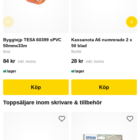
Byggtejp TESA 60399 sPVC
Kassanota A6 numrerade 2 x
50mmx33m
50 blad
tesa
Burde
84 kr
28 kr
inkl. moms
inkl. moms
I lager
I lager
Köp
Köp
Toppsäljare inom skrivare & tillbehör