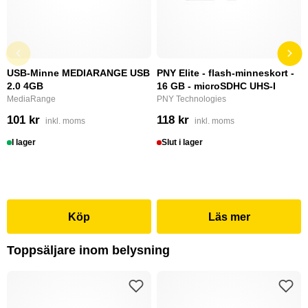
USB-Minne MEDIARANGE USB
PNY Elite - flash-minneskort -
2.0 4GB
16 GB - microSDHC UHS-I
MediaRange
PNY Technologies
101 kr
118 kr
inkl. moms
inkl. moms
I lager
Slut i lager
Köp
Läs mer
Toppsäljare inom belysning