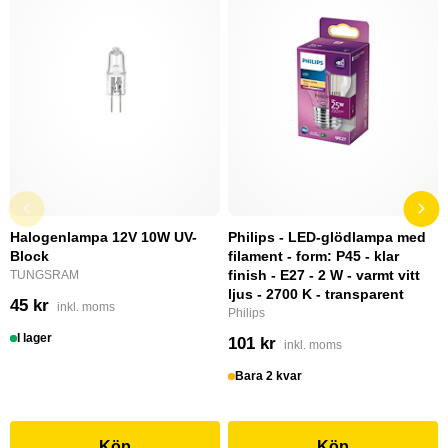
Halogenlampa 12V 10W UV-
Philips - LED-glödlampa med
Block
filament - form: P45 - klar
finish - E27 - 2 W - varmt vitt
TUNGSRAM
ljus - 2700 K - transparent
45 kr
inkl. moms
Philips
I lager
101 kr
inkl. moms
Bara 2 kvar
Köp
Köp