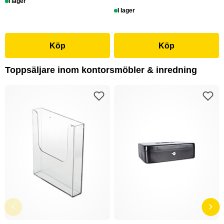
I lager
I lager
Köp
Köp
Toppsäljare inom kontorsmöbler & inredning