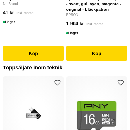
- svart, gul, cyan, magenta -
No Brand
original - bläckpatron
41 kr
inkl. moms
EPSON
I lager
1 904 kr
inkl. moms
I lager
Köp
Köp
Toppsäljare inom teknik