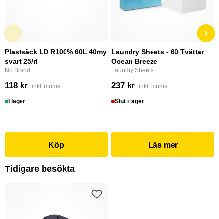
Plastsäck LD R100% 60L 40my
Laundry Sheets - 60 Tvättar
svart 25/rl
Ocean Breeze
No Brand
Laundry Sheets
118 kr
237 kr
inkl. moms
inkl. moms
I lager
Slut i lager
Köp
Läs mer
Tidigare besökta