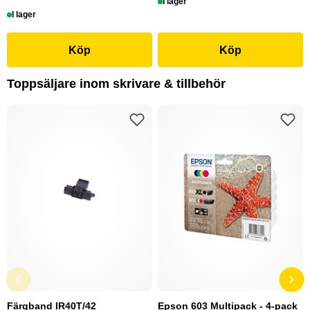
I lager
I lager
Köp
Köp
Toppsäljare inom skrivare & tillbehör
Färgband IR40T/42
Epson 603 Multipack - 4-pack