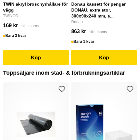
TWIN akryl broschyrhållare för
Donau kassett för pengar
vägg
DONAU, extra stor,
300x90x240 mm, s...
TWINCO
Donau
169 kr
inkl. moms
863 kr
inkl. moms
Bara 3 kvar
Bara 1 kvar
Köp
Köp
Toppsäljare inom städ- & förbrukningsartiklar