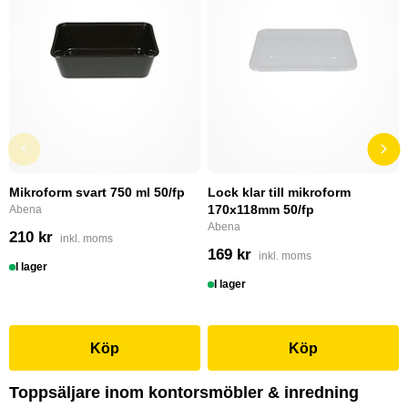
Mikroform svart 750 ml 50/fp
Lock klar till mikroform
170x118mm 50/fp
Abena
Abena
210 kr
inkl. moms
169 kr
inkl. moms
I lager
I lager
Köp
Köp
Toppsäljare inom kontorsmöbler & inredning