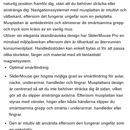
naturlig position framför dig, utan att du behöver sträcka eller
anstränga dig. Navigationssystemet med musplattan är intuitivt och
välbekant, eftersom det fungerar ungefär som en pekplatta.
Musplattan är ambidextriös och eliminerar de smärtsamma grepp
och tryck som krävs av en vanlig mus.
Utöver sin eleganta skandinaviska design har SliderMouse Pro en
minskad miljöpåverkan eftersom den är tillverkad av återvunnen
konsumentplast. Handledsstöden kan enkelt bytas ut för att passa
olika storlekar, färger och material med ett fantastiskt
magnetsystem.
Optimal smärtlindring:
SliderMouse ger högsta möjliga grad av smärtlindring för axlar,
nacke, underarmar, handleder och fingrar. Musplattans design
är centrerad så att du inte behöver sträcka dig åt sidan, vilket
gör att du slipper anstränga axlarna. Eftersom musplattan kan
styras med vänster, höger eller båda händerna slipper du
smärtsamma grepp och smärta i underarmar, handleder eller
fingrar.
Den är intuitiv att använda eftersom den fungerar ungefär som
en pekplatta: