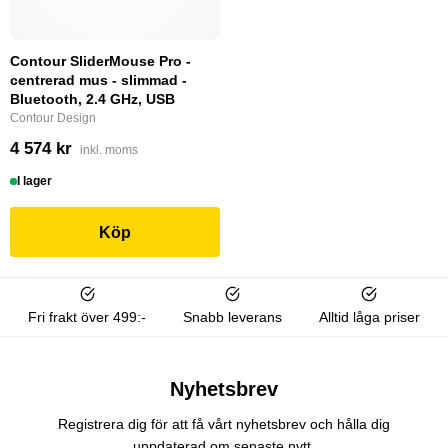
Contour SliderMouse Pro -
centrerad mus - slimmad -
Bluetooth, 2.4 GHz, USB
Contour Design
4 574 kr
inkl. moms
I lager
Köp
Fri frakt över 499:-
Snabb leverans
Alltid låga priser
Nyhetsbrev
Registrera dig för att få vårt nyhetsbrev och hålla dig
uppdaterad om senaste nytt.