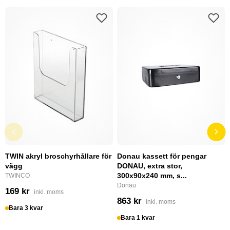
TWIN akryl broschyrhållare för
Donau kassett för pengar
vägg
DONAU, extra stor,
300x90x240 mm, s...
TWINCO
Donau
169 kr
inkl. moms
863 kr
inkl. moms
Bara 3 kvar
Bara 1 kvar