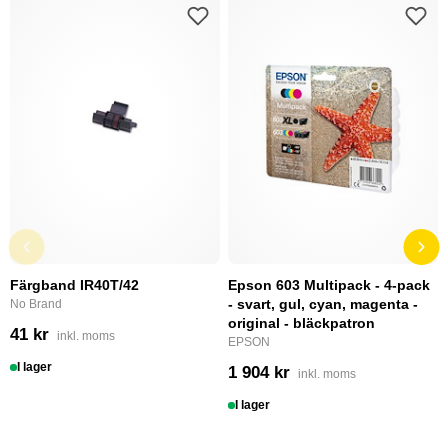
Färgband IR40T/42
Epson 603 Multipack - 4-pack
- svart, gul, cyan, magenta -
No Brand
original - bläckpatron
41 kr
inkl. moms
EPSON
I lager
1 904 kr
inkl. moms
I lager