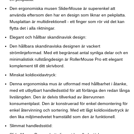
Den ergonomiska musen SliderMouse är superenkel att
använda eftersom den har en design som liknar en pekplatta.
Musplattan är multidirektionell - ett finger som rör vid det kan
flytta det i alla riktningar.
Elegant och hållbar skandinavisk design:
Den hållbara skandinaviska designen är vackert
strömlinjeformad. Med ett begränsat antal synliga delar och en
minimalistisk rullstångdesign är RollerMouse Pro ett elegant
komplement till ditt skrivbord.
Minskat koldioxidavtryck:
Denna ergonomiska mus är utformad med hållbarhet i åtanke,
med ett utbytbart handledsstöd för att förlänga den redan långa
livslängden. Den är delvis tillverkad av återvunnen
konsumentplast. Den är konstruerad för enkel demontering för
enkel återvinning och sortering. Med ett lågt koldioxidavtryck är
den lika miljömedvetet framställd som den är funktionell.
Slimmat handledsstöd: