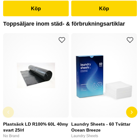
Köp
Köp
Toppsäljare inom städ- & förbrukningsartiklar
Plastsäck LD R100% 60L 40my
Laundry Sheets - 60 Tvättar
svart 25/rl
Ocean Breeze
No Brand
Laundry Sheets