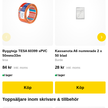
Byggtejp TESA 60399 sPVC
Kassanota A6 numrerade 2 x
50mmx33m
50 blad
tesa
Burde
84 kr
28 kr
inkl. moms
inkl. moms
I lager
I lager
Köp
Köp
Toppsäljare inom skrivare & tillbehör