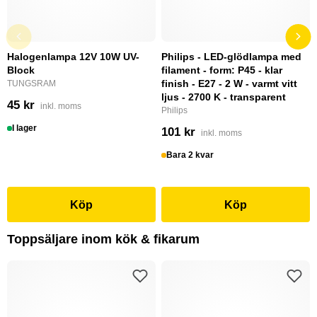
Halogenlampa 12V 10W UV-
Philips - LED-glödlampa med
Block
filament - form: P45 - klar
finish - E27 - 2 W - varmt vitt
TUNGSRAM
ljus - 2700 K - transparent
45 kr
inkl. moms
Philips
I lager
101 kr
inkl. moms
Bara 2 kvar
Köp
Köp
Toppsäljare inom kök & fikarum