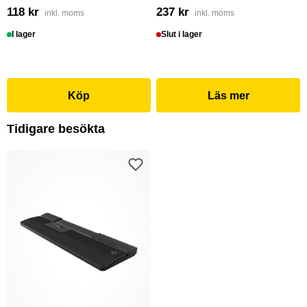
118 kr
237 kr
inkl. moms
inkl. moms
I lager
Slut i lager
Köp
Läs mer
Tidigare besökta