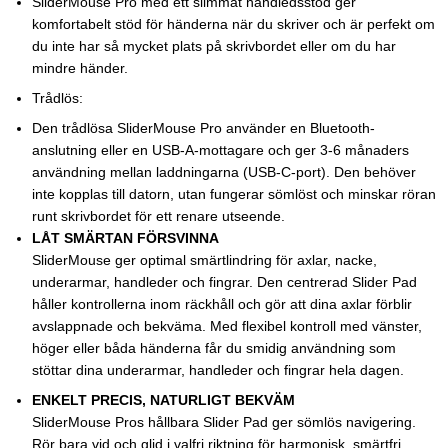
SliderMouse Pro med ett slimmat handledsstöd ger
komfortabelt stöd för händerna när du skriver och är perfekt om
du inte har så mycket plats på skrivbordet eller om du har
mindre händer.
Trådlös:
Den trådlösa SliderMouse Pro använder en Bluetooth-
anslutning eller en USB-A-mottagare och ger 3-6 månaders
användning mellan laddningarna (USB-C-port). Den behöver
inte kopplas till datorn, utan fungerar sömlöst och minskar röran
runt skrivbordet för ett renare utseende.
LÅT SMÄRTAN FÖRSVINNA
SliderMouse ger optimal smärtlindring för axlar, nacke,
underarmar, handleder och fingrar. Den centrerad Slider Pad
håller kontrollerna inom räckhåll och gör att dina axlar förblir
avslappnade och bekväma. Med flexibel kontroll med vänster,
höger eller båda händerna får du smidig användning som
stöttar dina underarmar, handleder och fingrar hela dagen.
ENKELT PRECIS, NATURLIGT BEKVÄM
SliderMouse Pros hållbara Slider Pad ger sömlös navigering.
Rör bara vid och glid i valfri riktning för harmonisk, smärtfri