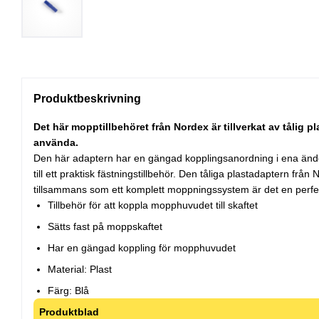
Produktbeskrivning
Det här mopptillbehöret från Nordex är tillverkat av tålig
använda.
Den här adaptern har en gängad kopplingsanordning i ena ände
till ett praktisk fästningstillbehör. Den tåliga plastadaptern f
tillsammans som ett komplett moppningssystem är det en perfekt
Tillbehör för att koppla mopphuvudet till skaftet
Sätts fast på moppskaftet
Har en gängad koppling för mopphuvudet
Material: Plast
Färg: Blå
Produktblad