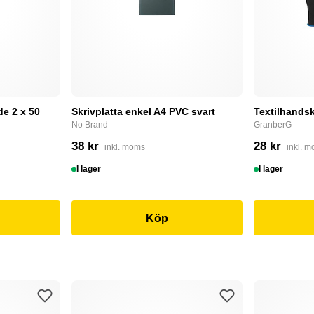
e 2 x 50
Skrivplatta enkel A4 PVC svart
Textilhandsk
No Brand
GranberG
38 kr
28 kr
inkl. moms
inkl. 
I lager
I lager
Köp