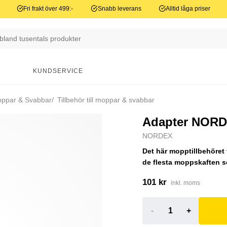
Fri frakt över 499:-
Snabb leverans
Alltid låga priser
N
KUNDSERVICE
ppar & Svabbar
Tillbehör till moppar & svabbar
Adapter NORDE
NORDEX
Det här mopptillbehöret f
de flesta moppskaften s
101 kr
inkl. moms
-
+