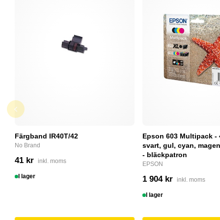
Färgband IR40T/42
Epson 603 Multipack - 
svart, gul, cyan, magent
No Brand
- bläckpatron
41 kr
inkl. moms
EPSON
I lager
1 904 kr
inkl. moms
I lager