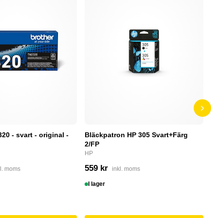
0 - svart - original -
Bläckpatron HP 305 Svart+Färg
B
2/FP
C
HP
4
559 kr
kl. moms
inkl. moms
I
I lager