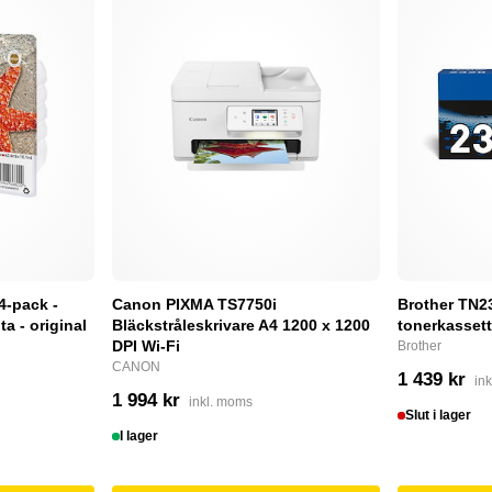
4-pack -
Canon PIXMA TS7750i
Brother TN232
a - original
Bläckstråleskrivare A4 1200 x 1200
tonerkassett
DPI Wi-Fi
Brother
CANON
1 439 kr
in
1 994 kr
inkl. moms
Slut i lager
I lager