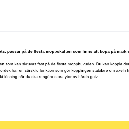
 plats, passar på de flesta moppskaften som finns att köpa på mar
n som kan skruvas fast på de flesta mopphuvuden. Du kan koppla den a
rån Nordex har en särskild funktion som gör kopplingen stabilare om axeln
 lösning när du ska rengöra stora ytor av hårda golv.