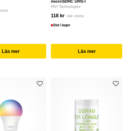
microSDHC UHS-I
P
PNY Technologies
F
 moms
118 kr
4
inkl. moms
Slut i lager
I
Läs mer
Läs mer