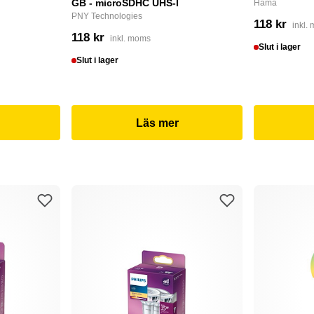
GB - microSDHC UHS-I
Hama
PNY Technologies
118 kr
inkl.
118 kr
inkl. moms
Slut i lager
Slut i lager
Läs mer