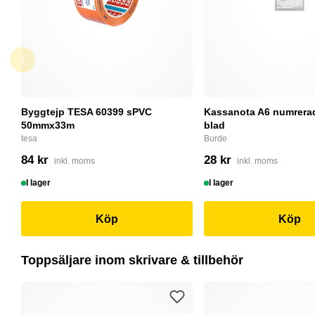
Byggtejp TESA 60399 sPVC
Kassanota A6 numrerad
50mmx33m
blad
tesa
Burde
84 kr
28 kr
inkl. moms
inkl. moms
I lager
I lager
Köp
Köp
Toppsäljare inom skrivare & tillbehör