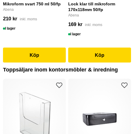
Mikroform svart 750 ml 50/fp
Lock klar till mikroform
170x118mm 50/fp
Abena
Abena
210 kr
inkl. moms
169 kr
inkl. moms
I lager
I lager
Köp
Köp
Toppsäljare inom kontorsmöbler & inredning