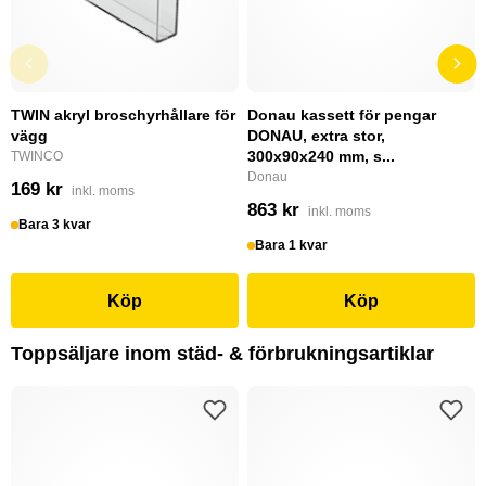
TWIN akryl broschyrhållare för
Donau kassett för pengar
vägg
DONAU, extra stor,
300x90x240 mm, s...
TWINCO
Donau
169 kr
inkl. moms
863 kr
inkl. moms
Bara 3 kvar
Bara 1 kvar
Köp
Köp
Toppsäljare inom städ- & förbrukningsartiklar