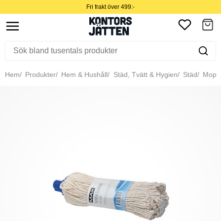
Fri frakt över 499:-
Hem
Produkter
Hem & Hushåll
Städ, Tvätt & Hygien
Städ
Moppa