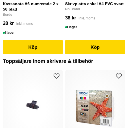
Kassanota A6 numrerade 2 x
Skrivplatta enkel A4 PVC svart
50 blad
No Brand
Burde
38 kr
inkl. moms
28 kr
inkl. moms
I lager
I lager
Köp
Köp
Toppsäljare inom skrivare & tillbehör