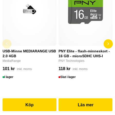
USB-Minne MEDIARANGE USB
PNY Elite - flash-minneskort -
2.0 4GB
16 GB - microSDHC UHS-I
MediaRange
PNY Technologies
101 kr
118 kr
inkl. moms
inkl. moms
I lager
Slut i lager
Köp
Läs mer