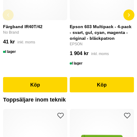
Färgband IR40T/42
Epson 603 Multipack - 4-pack
- svart, gul, cyan, magenta -
No Brand
original - bläckpatron
41 kr
inkl. moms
EPSON
I lager
1 904 kr
inkl. moms
I lager
Köp
Köp
Toppsäljare inom teknik