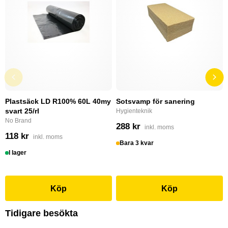
Plastsäck LD R100% 60L 40my
Sotsvamp för sanering
svart 25/rl
Hygienteknik
No Brand
288 kr
inkl. moms
118 kr
inkl. moms
Bara 3 kvar
I lager
Köp
Köp
Tidigare besökta