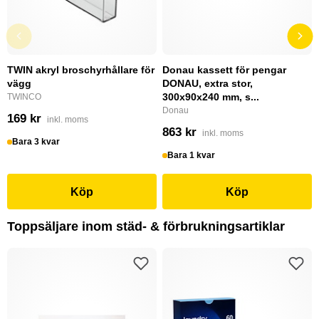
TWIN akryl broschyrhållare för
Donau kassett för pengar
vägg
DONAU, extra stor,
300x90x240 mm, s...
TWINCO
Donau
169 kr
inkl. moms
863 kr
inkl. moms
Bara 3 kvar
Bara 1 kvar
Köp
Köp
Toppsäljare inom städ- & förbrukningsartiklar