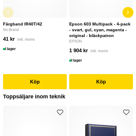
Färgband IR40T/42
Epson 603 Multipack - 4-pack
- svart, gul, cyan, magenta -
No Brand
original - bläckpatron
41 kr
inkl. moms
EPSON
I lager
1 904 kr
inkl. moms
I lager
Köp
Köp
Toppsäljare inom teknik