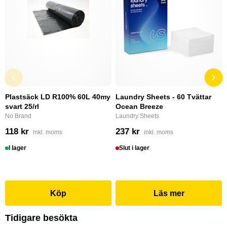
Plastsäck LD R100% 60L 40my
Laundry Sheets - 60 Tvättar
svart 25/rl
Ocean Breeze
No Brand
Laundry Sheets
118 kr
237 kr
inkl. moms
inkl. moms
I lager
Slut i lager
Köp
Läs mer
Tidigare besökta