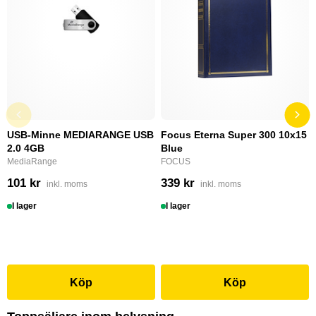
USB-Minne MEDIARANGE USB
Focus Eterna Super 300 10x15
2.0 4GB
Blue
MediaRange
FOCUS
101 kr
339 kr
inkl. moms
inkl. moms
I lager
I lager
Köp
Köp