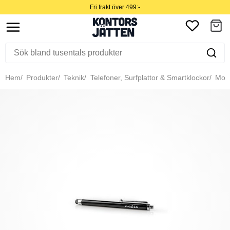
Fri frakt över 499:-
Hem
Produkter
Teknik
Telefoner, Surfplattor & Smartklockor
Mobil