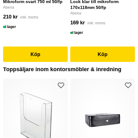
Mikroform svart 750 ml 50/fp
Lock klar till mikroform
170x118mm 50/fp
Abena
Abena
210 kr
inkl. moms
169 kr
inkl. moms
I lager
I lager
Köp
Köp
Toppsäljare inom kontorsmöbler & inredning