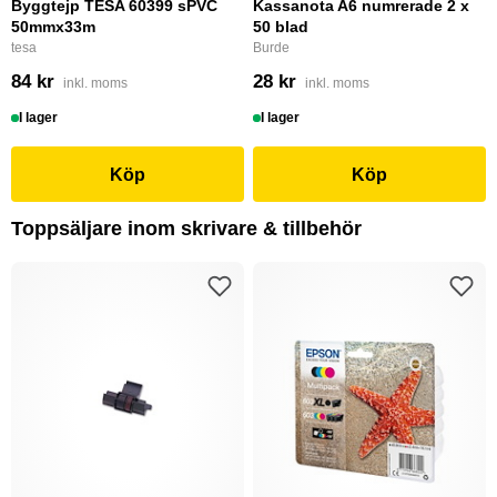
Byggtejp TESA 60399 sPVC
Kassanota A6 numrerade 2 x
50mmx33m
50 blad
tesa
Burde
84 kr
28 kr
inkl. moms
inkl. moms
I lager
I lager
Köp
Köp
Toppsäljare inom skrivare & tillbehör