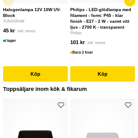
Halogenlampa 12V 10W UV-
Philips - LED-glödlampa med
Block
filament - form: P45 - klar
finish - E27 - 2 W - varmt vitt
TUNGSRAM
ljus - 2700 K - transparent
45 kr
inkl. moms
Philips
I lager
101 kr
inkl. moms
Bara 2 kvar
Köp
Köp
Toppsäljare inom kök & fikarum