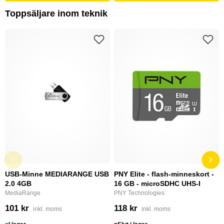
Toppsäljare inom teknik
USB-Minne MEDIARANGE USB
PNY Elite - flash-minneskort -
2.0 4GB
16 GB - microSDHC UHS-I
MediaRange
PNY Technologies
101 kr
118 kr
inkl. moms
inkl. moms