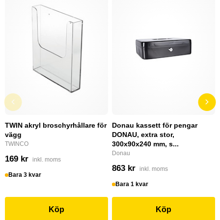
TWIN akryl broschyrhållare för
Donau kassett för pengar
vägg
DONAU, extra stor,
300x90x240 mm, s...
TWINCO
Donau
169 kr
inkl. moms
863 kr
inkl. moms
Bara 3 kvar
Bara 1 kvar
Köp
Köp