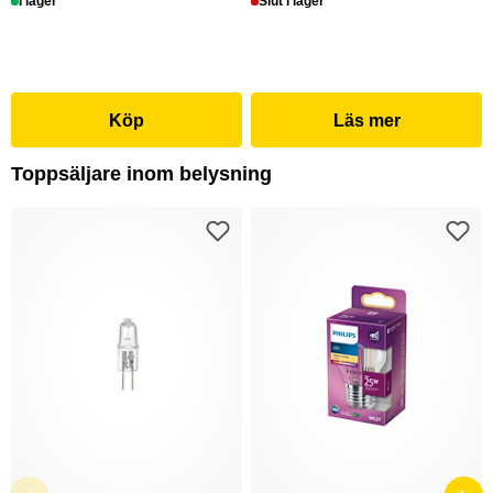
I lager
Slut i lager
Köp
Läs mer
Toppsäljare inom belysning