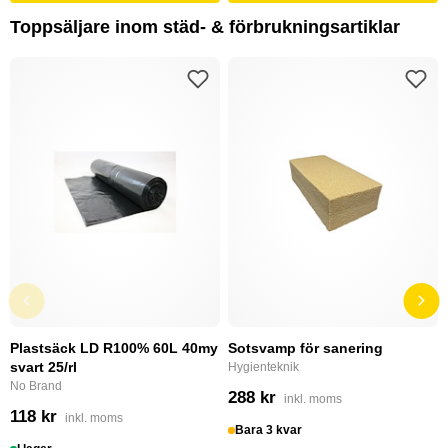
Toppsäljare inom städ- & förbrukningsartiklar
Plastsäck LD R100% 60L 40my
Sotsvamp för sanering
svart 25/rl
Hygienteknik
No Brand
288 kr
inkl. moms
118 kr
inkl. moms
Bara 3 kvar