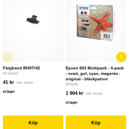
Färgband IR40T/42
Epson 603 Multipack - 4-pack
- svart, gul, cyan, magenta -
No Brand
original - bläckpatron
41 kr
inkl. moms
EPSON
I lager
1 904 kr
inkl. moms
I lager
Köp
Köp