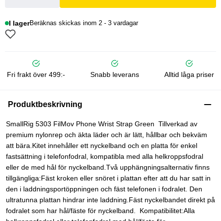
I lager
Beräknas skickas inom 2 - 3 vardagar
Fri frakt över 499:-
Snabb leverans
Alltid låga priser
Produktbeskrivning
SmallRig 5303 FilMov Phone Wrist Strap Green Tillverkad av
premium nylonrep och äkta läder och är lätt, hållbar och bekväm
att bära.Kitet innehåller ett nyckelband och en platta för enkel
fastsättning i telefonfodral, kompatibla med alla helkroppsfodral
eller de med hål för nyckelband.Två upphängningsalternativ finns
tillgängliga:Fäst kroken eller snöret i plattan efter att du har satt in
den i laddningsportöppningen och fäst telefonen i fodralet. Den
ultratunna plattan hindrar inte laddning.Fäst nyckelbandet direkt på
fodralet som har hål/fäste för nyckelband. Kompatibilitet:Alla