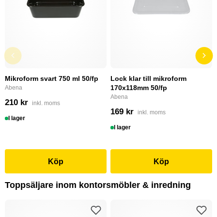
Mikroform svart 750 ml 50/fp
Lock klar till mikroform
170x118mm 50/fp
Abena
Abena
210 kr
inkl. moms
169 kr
inkl. moms
I lager
I lager
Köp
Köp
Toppsäljare inom kontorsmöbler & inredning