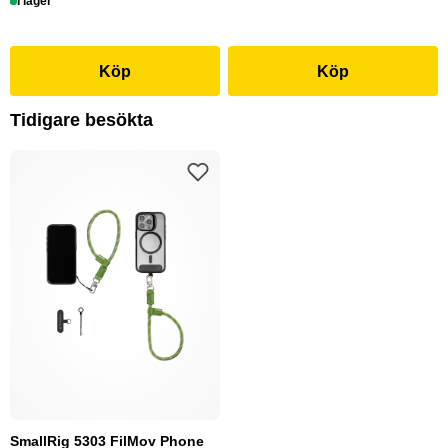
I lager
Köp
Köp
Tidigare besökta
SmallRig 5303 FilMov Phone