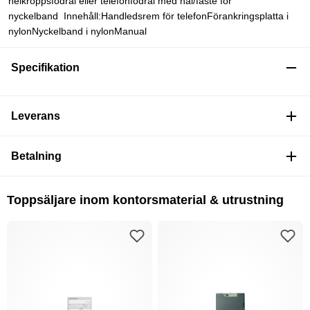
helkroppsfodral eller telefonfodral med hål/fäste för
nyckelband Innehåll:Handledsrem för telefonFörankringsplatta i
nylonNyckelband i nylonManual
Specifikation
Leverans
Betalning
Toppsäljare inom kontorsmaterial & utrustning