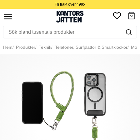
Fri frakt över 499:-
Hem
Produkter
Teknik
Telefoner, Surfplattor & Smartklockor
Mobil