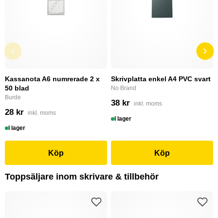
Kassanota A6 numrerade 2 x
Skrivplatta enkel A4 PVC svart
50 blad
No Brand
Burde
38 kr
inkl. moms
28 kr
inkl. moms
I lager
I lager
Köp
Köp
Toppsäljare inom skrivare & tillbehör