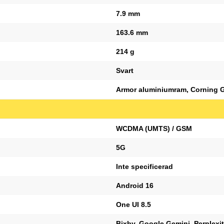
7.9 mm
163.6 mm
214 g
Svart
Armor aluminiumram, Corning Go
WCDMA (UMTS) / GSM
5G
Inte specificerad
Android 16
One UI 8.5
Bixby, Google Gemini, Perplexi