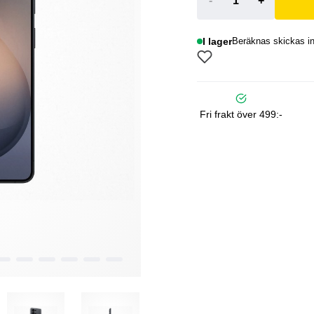
-
+
I lager
Beräknas skickas in
Fri frakt över 499:-