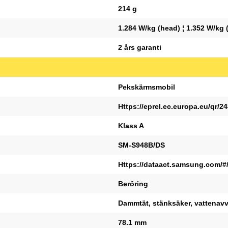
214 g
1.284 W/kg (head) ¦ 1.352 W/kg 
2 års garanti
Pekskärmsmobil
Https://eprel.ec.europa.eu/qr/2
Klass A
SM-S948B/DS
Https://dataact.samsung.com/#
Beröring
Dammtät, stänksäker, vattenav
78.1 mm