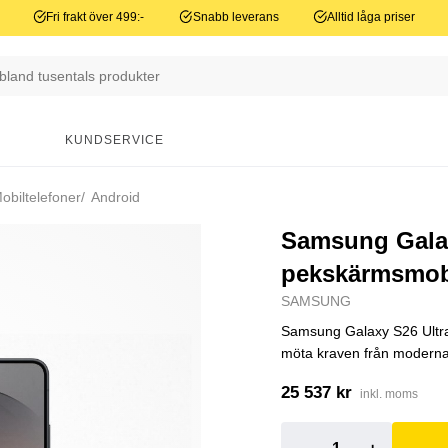
Fri frakt över 499:-
Snabb leverans
Alltid låga priser
N
KUNDSERVICE
obiltelefoner
Android
Samsung Galaxy
pekskärmsmobi
SAMSUNG
Samsung Galaxy S26 Ultra 
möta kraven från moderna
25 537 kr
inkl. moms