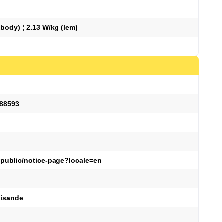
(body) ¦ 2.13 W/kg (lem)
488593
/public/notice-page?locale=en
visande