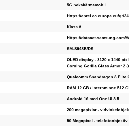
5G pekskärmsmobil
Https://eprel.ec.europa.eu/qr/2
Klass A
Https://dataact.samsung.com/#
SM-S948B/DS
OLED display - 3120 x 1440 pixl
Corning Gorilla Glass Armor 2 (
Qualcomm Snapdragon 8 Elite Ge
RAM 12 GB / Internminne 512 
Android 16 med One UI 8.5
200 megapixlar - vidvinkelobjek
50 Megapixel - telefotoobjektiv 