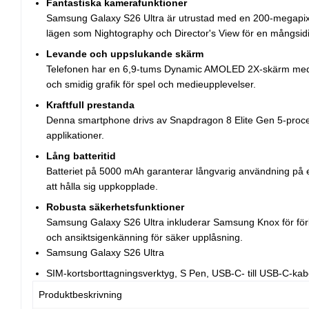
Fantastiska kamerafunktioner
Samsung Galaxy S26 Ultra är utrustad med en 200-megapixelk
lägen som Nightography och Director's View för en mångsidi
Levande och uppslukande skärm
Telefonen har en 6,9-tums Dynamic AMOLED 2X-skärm med en
och smidig grafik för spel och medieupplevelser.
Kraftfull prestanda
Denna smartphone drivs av Snapdragon 8 Elite Gen 5-processor
applikationer.
Lång batteritid
Batteriet på 5000 mAh garanterar långvarig användning på 
att hålla sig uppkopplade.
Robusta säkerhetsfunktioner
Samsung Galaxy S26 Ultra inkluderar Samsung Knox för förbä
och ansiktsigenkänning för säker upplåsning.
Samsung Galaxy S26 Ultra
SIM-kortsborttagningsverktyg, S Pen, USB-C- till USB-C-kab
Produktbeskrivning