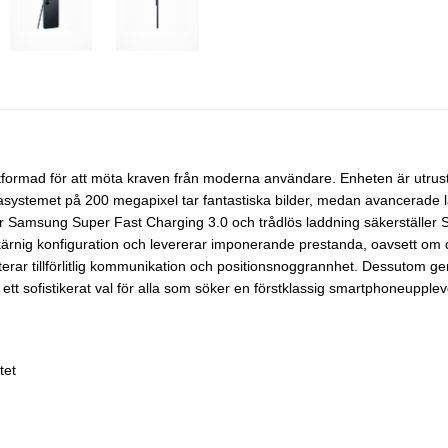
 utformad för att möta kraven från moderna användare. Enheten är u
merasystemet på 200 megapixel tar fantastiska bilder, medan avancerade
r Samsung Super Fast Charging 3.0 och trådlös laddning säkerställer S
rnig konfiguration och levererar imponerande prestanda, oavsett om du
anterar tillförlitlig kommunikation och positionsnoggrannhet. Dessutom
 ett sofistikerat val för alla som söker en förstklassig smartphoneupplev
tet