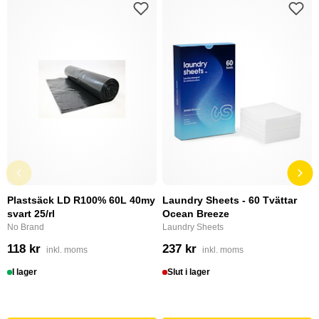
Plastsäck LD R100% 60L 40my
Laundry Sheets - 60 Tvättar
svart 25/rl
Ocean Breeze
No Brand
Laundry Sheets
118 kr
237 kr
inkl. moms
inkl. moms
I lager
Slut i lager