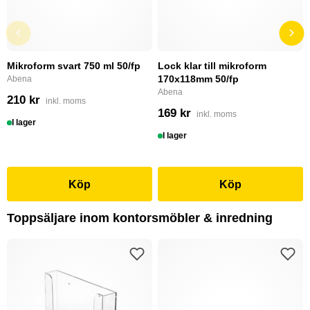
Mikroform svart 750 ml 50/fp
Lock klar till mikroform
170x118mm 50/fp
Abena
Abena
210 kr
inkl. moms
169 kr
inkl. moms
I lager
I lager
Köp
Köp
Toppsäljare inom kontorsmöbler & inredning