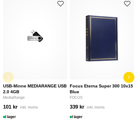
USB-Minne MEDIARANGE USB
Focus Eterna Super 300 10x15
2.0 4GB
Blue
MediaRange
FOCUS
101 kr
339 kr
inkl. moms
inkl. moms
I lager
I lager