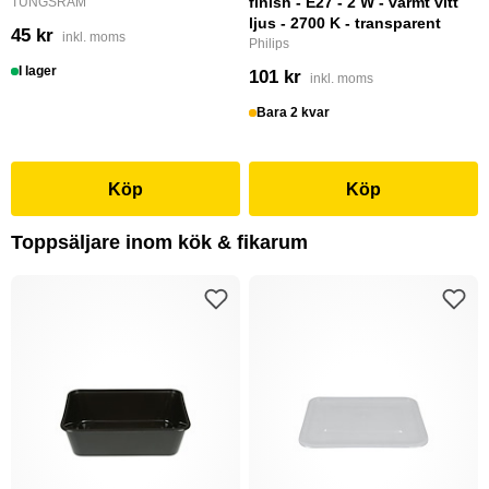
finish - E27 - 2 W - varmt vitt
TUNGSRAM
ljus - 2700 K - transparent
45 kr
inkl. moms
Philips
I lager
101 kr
inkl. moms
Bara 2 kvar
Köp
Köp
Toppsäljare inom kök & fikarum