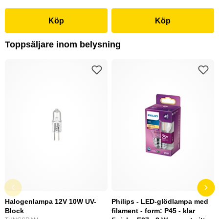
Köp
Köp
Toppsäljare inom belysning
Halogenlampa 12V 10W UV-
Philips - LED-glödlampa med
Block
filament - form: P45 - klar