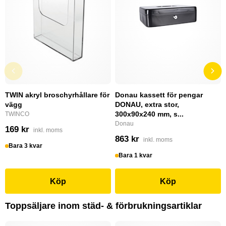
TWIN akryl broschyrhållare för
Donau kassett för pengar
vägg
DONAU, extra stor,
300x90x240 mm, s...
TWINCO
Donau
169 kr
inkl. moms
863 kr
inkl. moms
Bara 3 kvar
Bara 1 kvar
Köp
Köp
Toppsäljare inom städ- & förbrukningsartiklar