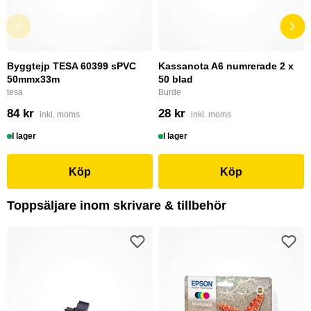
Byggtejp TESA 60399 sPVC
Kassanota A6 numrerade 2 x
50mmx33m
50 blad
tesa
Burde
84 kr
28 kr
inkl. moms
inkl. moms
I lager
I lager
Köp
Köp
Toppsäljare inom skrivare & tillbehör