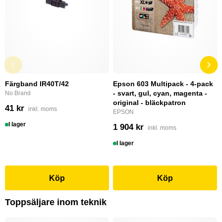
Färgband IR40T/42
Epson 603 Multipack - 4-pack
- svart, gul, cyan, magenta -
No Brand
original - bläckpatron
41 kr
inkl. moms
EPSON
I lager
1 904 kr
inkl. moms
I lager
Köp
Köp
Toppsäljare inom teknik