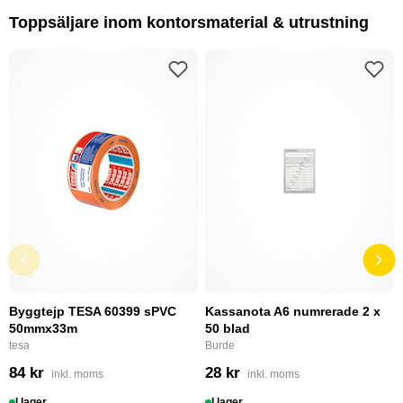
Toppsäljare inom kontorsmaterial & utrustning
Byggtejp TESA 60399 sPVC
Kassanota A6 numrerade 2 x
50mmx33m
50 blad
tesa
Burde
84 kr
28 kr
inkl. moms
inkl. moms
I lager
I lager