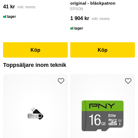
original - bläckpatron
41 kr
inkl. moms
EPSON
I lager
1 904 kr
inkl. moms
I lager
Köp
Köp
Toppsäljare inom teknik