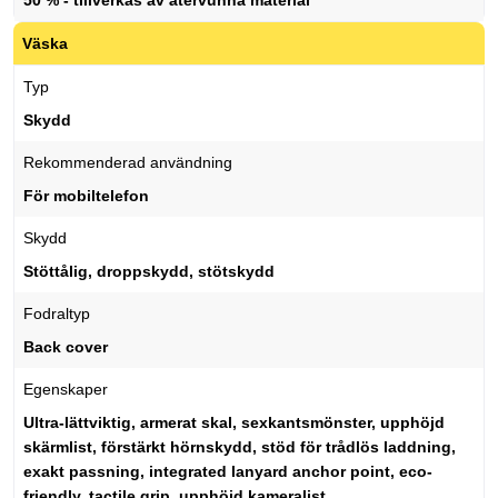
50 % - tillverkas av återvunna material
Väska
Typ
Skydd
Rekommenderad användning
För mobiltelefon
Skydd
Stöttålig, droppskydd, stötskydd
Fodraltyp
Back cover
Egenskaper
Ultra-lättviktig, armerat skal, sexkantsmönster, upphöjd
skärmlist, förstärkt hörnskydd, stöd för trådlös laddning,
exakt passning, integrated lanyard anchor point, eco-
friendly, tactile grip, upphöjd kameralist,