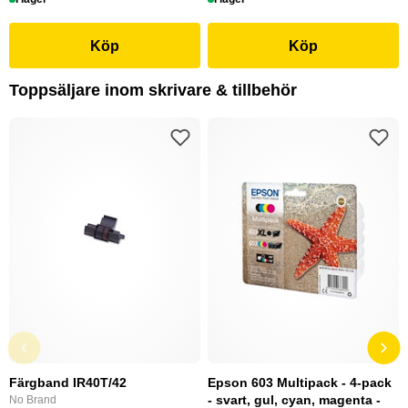
Köp
Köp
Toppsäljare inom skrivare & tillbehör
Färgband IR40T/42
Epson 603 Multipack - 4-pack
- svart, gul, cyan, magenta -
No Brand