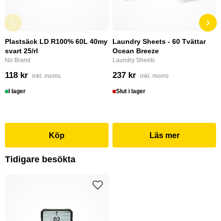
Plastsäck LD R100% 60L 40my
Laundry Sheets - 60 Tvättar
svart 25/rl
Ocean Breeze
No Brand
Laundry Sheets
118 kr
237 kr
inkl. moms
inkl. moms
I lager
Slut i lager
Köp
Läs mer
Tidigare besökta