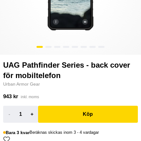
UAG Pathfinder Series - back cover
för mobiltelefon
Urban Armor Gear
943 kr
inkl. moms
-
+
Köp
Bara 3 kvar
Beräknas skickas inom 3 - 4 vardagar