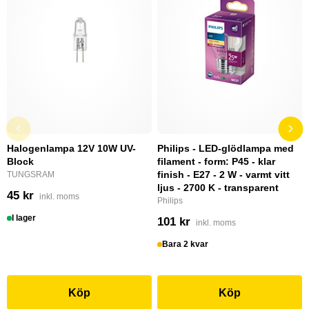
Halogenlampa 12V 10W UV-
Philips - LED-glödlampa med
Block
filament - form: P45 - klar
finish - E27 - 2 W - varmt vitt
TUNGSRAM
ljus - 2700 K - transparent
45 kr
inkl. moms
Philips
I lager
101 kr
inkl. moms
Bara 2 kvar
Köp
Köp