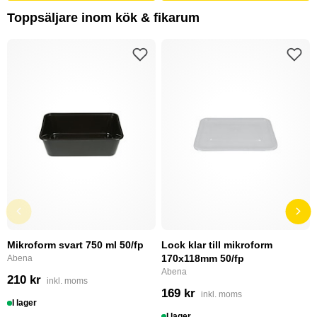
Toppsäljare inom kök & fikarum
Mikroform svart 750 ml 50/fp
Lock klar till mikroform
170x118mm 50/fp
Abena
Abena
210 kr
inkl. moms
169 kr
inkl. moms
I lager
I lager