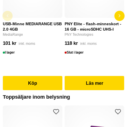
USB-Minne MEDIARANGE USB
PNY Elite - flash-minneskort -
2.0 4GB
16 GB - microSDHC UHS-I
MediaRange
PNY Technologies
101 kr
118 kr
inkl. moms
inkl. moms
I lager
Slut i lager
Köp
Läs mer
Toppsäljare inom belysning