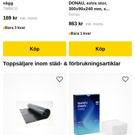
vägg
DONAU, extra stor,
300x90x240 mm, s...
TWINCO
Donau
169 kr
inkl. moms
863 kr
inkl. moms
Bara 3 kvar
Bara 1 kvar
Köp
Köp
Toppsäljare inom städ- & förbrukningsartiklar