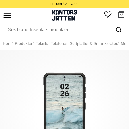
Fri frakt över 499:-
Hem
Produkter
Teknik
Telefoner, Surfplattor & Smartklockor
Mobil