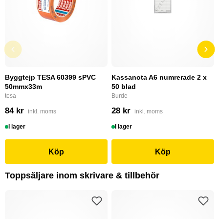
Byggtejp TESA 60399 sPVC
Kassanota A6 numrerade 2 x
50mmx33m
50 blad
tesa
Burde
84 kr
28 kr
inkl. moms
inkl. moms
I lager
I lager
Köp
Köp
Toppsäljare inom skrivare & tillbehör