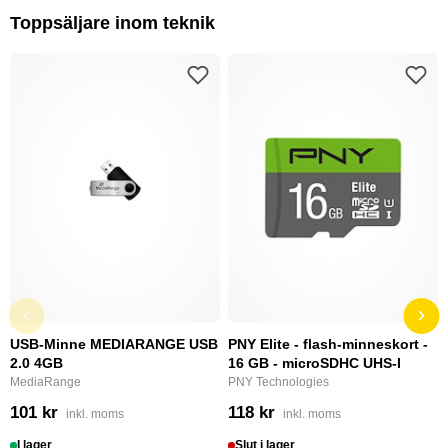
Toppsäljare inom teknik
USB-Minne MEDIARANGE USB
PNY Elite - flash-minneskort -
2.0 4GB
16 GB - microSDHC UHS-I
MediaRange
PNY Technologies
101 kr
118 kr
inkl. moms
inkl. moms
I lager
Slut i lager