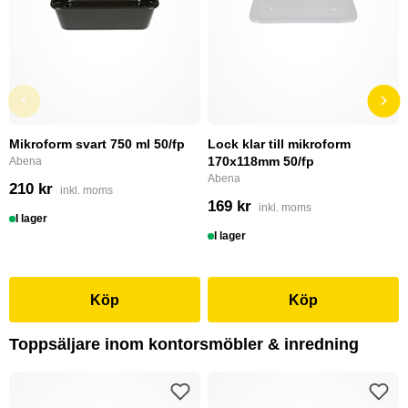
Mikroform svart 750 ml 50/fp
Lock klar till mikroform
170x118mm 50/fp
Abena
Abena
210 kr
inkl. moms
169 kr
inkl. moms
I lager
I lager
Köp
Köp
Toppsäljare inom kontorsmöbler & inredning