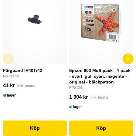
Färgband IR40T/42
Epson 603 Multipack - 4-pack
- svart, gul, cyan, magenta -
No Brand
original - bläckpatron
41 kr
inkl. moms
EPSON
I lager
1 904 kr
inkl. moms
I lager
Köp
Köp