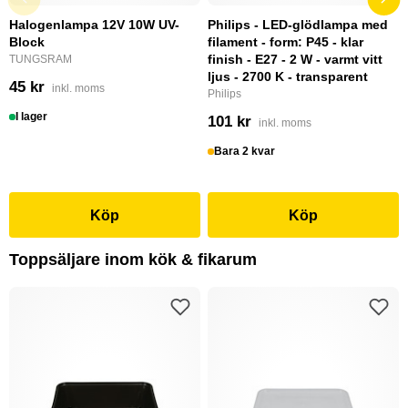
Halogenlampa 12V 10W UV-
Philips - LED-glödlampa med
Block
filament - form: P45 - klar
finish - E27 - 2 W - varmt vitt
TUNGSRAM
ljus - 2700 K - transparent
45 kr
inkl. moms
Philips
I lager
101 kr
inkl. moms
Bara 2 kvar
Köp
Köp
Toppsäljare inom kök & fikarum