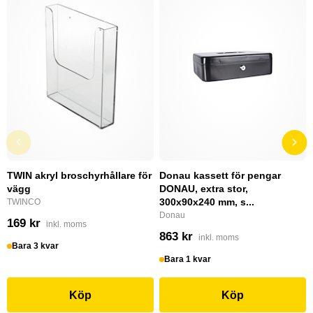
TWIN akryl broschyrhållare för
Donau kassett för pengar
vägg
DONAU, extra stor,
300x90x240 mm, s...
TWINCO
Donau
169 kr
inkl. moms
863 kr
inkl. moms
Bara 3 kvar
Bara 1 kvar
Köp
Köp