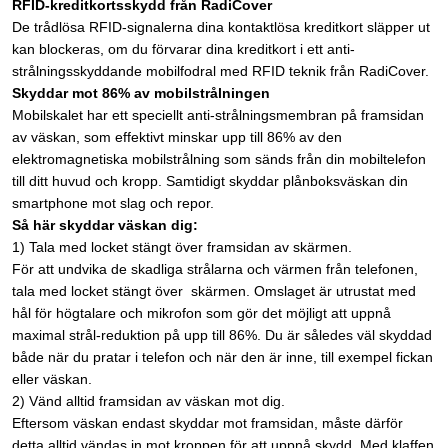
RFID-kreditkortsskydd från RadiCover
De trådlösa RFID-signalerna dina kontaktlösa kreditkort släpper ut
kan blockeras, om du förvarar dina kreditkort i ett anti-
strålningsskyddande mobilfodral med RFID teknik från RadiCover. ​​​​​​​
Skyddar mot 86% av mobilstrålningen
Mobilskalet har ett speciellt anti-strålningsmembran på framsidan
av väskan, som effektivt minskar upp till 86% av den
elektromagnetiska mobilstrålning som sänds från din mobiltelefon
till ditt huvud och kropp. Samtidigt skyddar plånboksväskan din
smartphone mot slag och repor.
Så här skyddar väskan dig:
1) Tala med locket stängt över framsidan av skärmen.
För att undvika de skadliga strålarna och värmen från telefonen,
tala med locket stängt över skärmen. Omslaget är utrustat med
hål för högtalare och mikrofon som gör det möjligt att uppnå
maximal strål-reduktion på upp till 86%. Du är således väl skyddad
både när du pratar i telefon och när den är inne, till exempel fickan
eller väskan.
2) Vänd alltid framsidan av väskan mot dig.
Eftersom väskan endast skyddar mot framsidan, måste därför
detta alltid vändas in mot kroppen för att uppnå skydd. Med klaffen