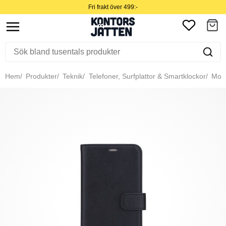
Fri frakt över 499:-
Hem
Produkter
Teknik
Telefoner, Surfplattor & Smartklockor
Mobil