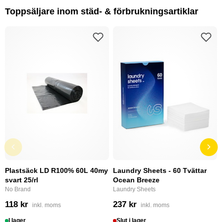
Toppsäljare inom städ- & förbrukningsartiklar
Plastsäck LD R100% 60L 40my
Laundry Sheets - 60 Tvättar
svart 25/rl
Ocean Breeze
No Brand
Laundry Sheets
118 kr
237 kr
inkl. moms
inkl. moms
I lager
Slut i lager