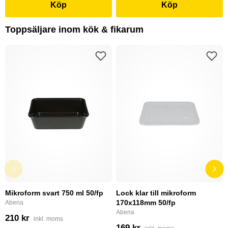
Köp
Köp
Toppsäljare inom kök & fikarum
Mikroform svart 750 ml 50/fp
Lock klar till mikroform
170x118mm 50/fp
Abena
Abena
210 kr
inkl. moms
169 kr