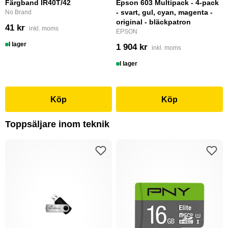
Färgband IR40T/42
Epson 603 Multipack - 4-pack
- svart, gul, cyan, magenta -
No Brand
original - bläckpatron
41 kr
inkl. moms
EPSON
I lager
1 904 kr
inkl. moms
I lager
Köp
Köp
Toppsäljare inom teknik