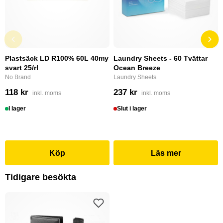
Plastsäck LD R100% 60L 40my
Laundry Sheets - 60 Tvättar
svart 25/rl
Ocean Breeze
No Brand
Laundry Sheets
118 kr
237 kr
inkl. moms
inkl. moms
I lager
Slut i lager
Köp
Läs mer
Tidigare besökta