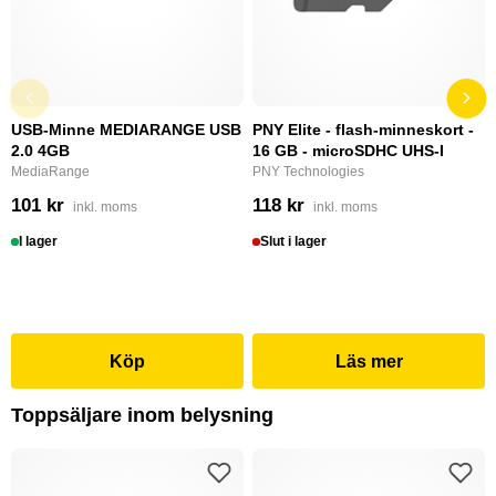
USB-Minne MEDIARANGE USB
PNY Elite - flash-minneskort -
2.0 4GB
16 GB - microSDHC UHS-I
MediaRange
PNY Technologies
101 kr
118 kr
inkl. moms
inkl. moms
I lager
Slut i lager
Köp
Läs mer
Toppsäljare inom belysning