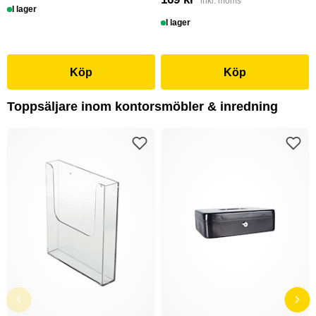
inkl. moms
I lager
I lager
Köp
Köp
Toppsäljare inom kontorsmöbler & inredning