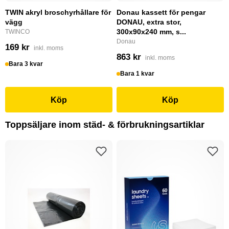
TWIN akryl broschyrhållare för
Donau kassett för pengar
vägg
DONAU, extra stor,
300x90x240 mm, s...
TWINCO
Donau
169 kr
inkl. moms
863 kr
inkl. moms
Bara 3 kvar
Bara 1 kvar
Köp
Köp
Toppsäljare inom städ- & förbrukningsartiklar