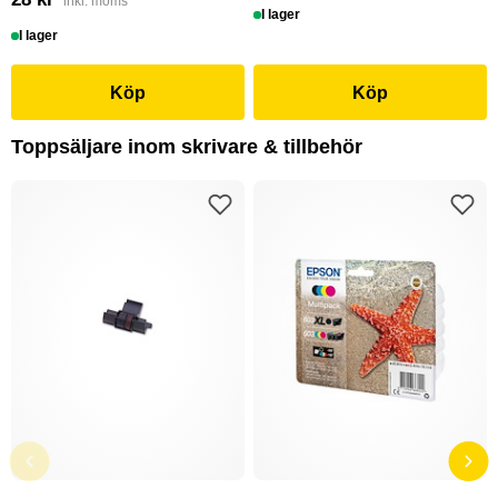
inkl. moms
I lager
I lager
Köp
Köp
Toppsäljare inom skrivare & tillbehör