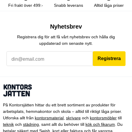
Fri frakt över 499:-
Snabb leverans
Alltid låga priser
Nyhetsbrev
Registrera dig för att få vårt nyhetsbrev och hålla dig
uppdaterad om senaste nytt.
Registrera
På Kontorsjätten hittar du ett brett sortiment av produkter för
arbetsplats, hemmakontor och skola – alltid till riktigt låga priser.
Utforska allt från
kontorsmaterial
,
skrivare
och
kontorsmöbler
till
teknik
och
städning
, samt allt du behöver till
kök och fikarum
. Du
betalar säkert med Swish, kort eller faktura och får varorna