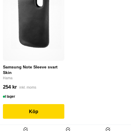
Samsung Note Sleeve svart
Skin
Hama
254 kr
inkl. moms
I lager
Köp