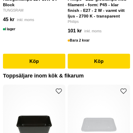
Block
filament - form: P45 - klar
finish - E27 - 2 W - varmt vitt
TUNGSRAM
ljus - 2700 K - transparent
45 kr
inkl. moms
Philips
I lager
101 kr
inkl. moms
Bara 2 kvar
Köp
Köp
Toppsäljare inom kök & fikarum