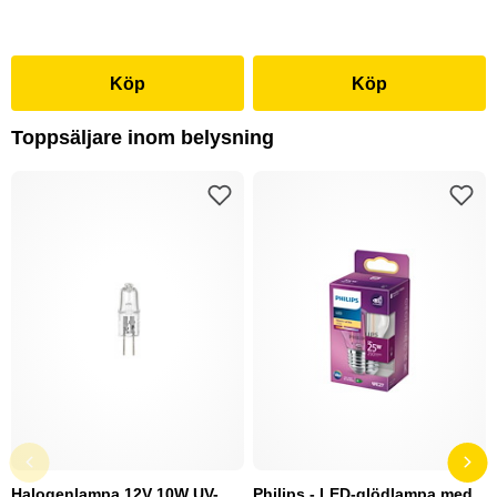
Köp
Köp
Toppsäljare inom belysning
Halogenlampa 12V 10W UV-
Philips - LED-glödlampa med