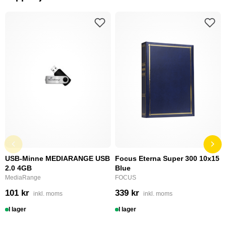
USB-Minne MEDIARANGE USB
Focus Eterna Super 300 10x15
2.0 4GB
Blue
MediaRange
FOCUS
101 kr
339 kr
inkl. moms
inkl. moms
I lager
I lager