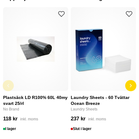
Plastsäck LD R100% 60L 40my
Laundry Sheets - 60 Tvättar
svart 25/rl
Ocean Breeze
No Brand
Laundry Sheets
118 kr
237 kr
inkl. moms
inkl. moms
I lager
Slut i lager