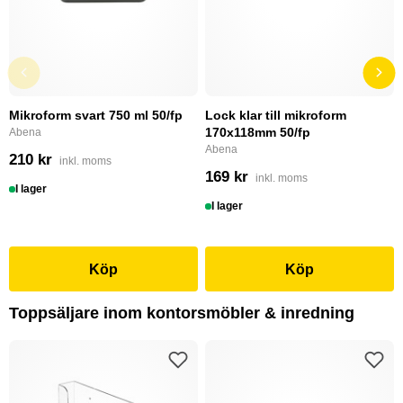
Mikroform svart 750 ml 50/fp
Lock klar till mikroform
170x118mm 50/fp
Abena
Abena
210 kr
inkl. moms
169 kr
inkl. moms
I lager
I lager
Köp
Köp
Toppsäljare inom kontorsmöbler & inredning