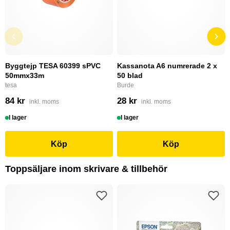
Byggtejp TESA 60399 sPVC
Kassanota A6 numrerade 2 x
50mmx33m
50 blad
tesa
Burde
84 kr
28 kr
inkl. moms
inkl. moms
I lager
I lager
Köp
Köp
Toppsäljare inom skrivare & tillbehör