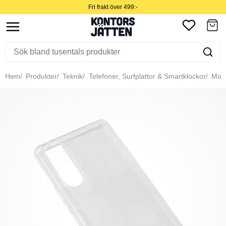
Fri frakt över 499:-
Hem
Produkter
Teknik
Telefoner, Surfplattor & Smartklockor
Mobil