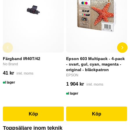
Färgband IR40T/42
Epson 603 Multipack - 4-pack
- svart, gul, cyan, magenta -
No Brand
original - bläckpatron
41 kr
inkl. moms
EPSON
I lager
1 904 kr
inkl. moms
I lager
Köp
Köp
Toppsäljare inom teknik