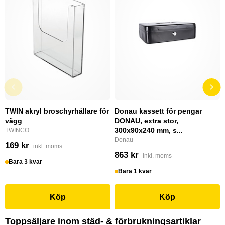
TWIN akryl broschyrhållare för
Donau kassett för pengar
vägg
DONAU, extra stor,
300x90x240 mm, s...
TWINCO
Donau
169 kr
inkl. moms
863 kr
inkl. moms
Bara 3 kvar
Bara 1 kvar
Köp
Köp
Toppsäljare inom städ- & förbrukningsartiklar