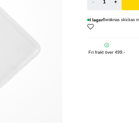
-
+
I lager
Beräknas skickas i
Fri frakt över 499:-