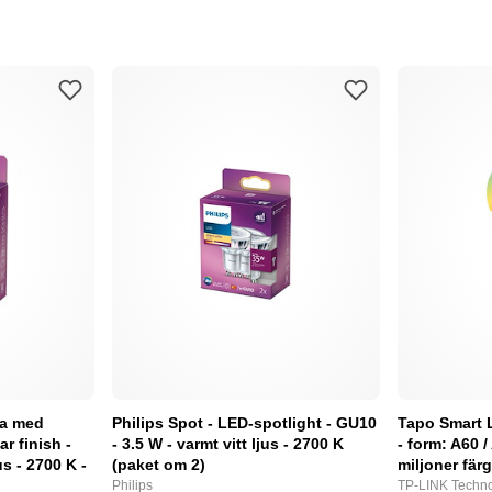
pa med
Philips Spot - LED-spotlight - GU10
Tapo Smart 
ar finish -
- 3.5 W - varmt vitt ljus - 2700 K
- form: A60 /
us - 2700 K -
(paket om 2)
miljoner fär
Philips
TP-LINK Techno