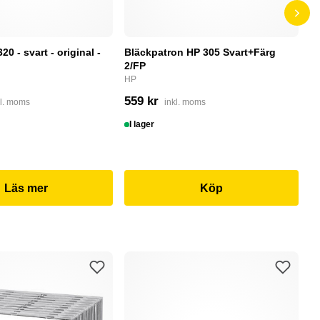
0 - svart - original -
Bläckpatron HP 305 Svart+Färg
B
2/FP
C
HP
4
559 kr
kl. moms
inkl. moms
I
I lager
Läs mer
Köp