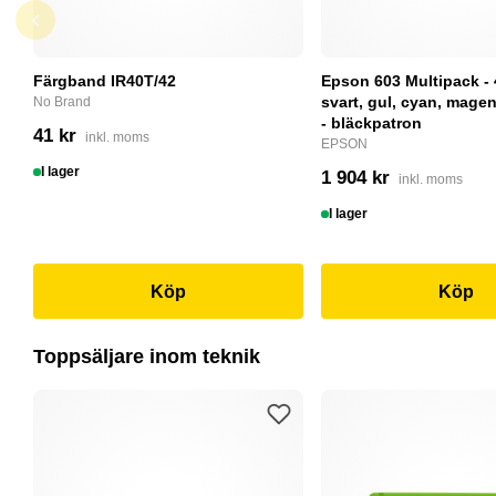
Färgband IR40T/42
Epson 603 Multipack - 
svart, gul, cyan, magent
No Brand
- bläckpatron
41 kr
inkl. moms
EPSON
I lager
1 904 kr
inkl. moms
I lager
Köp
Köp
Toppsäljare inom teknik