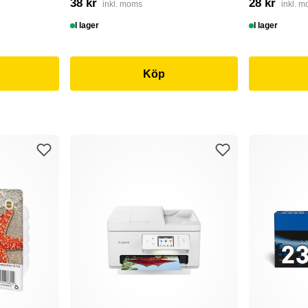
38 kr
28 kr
inkl. moms
inkl. 
I lager
I lager
Köp