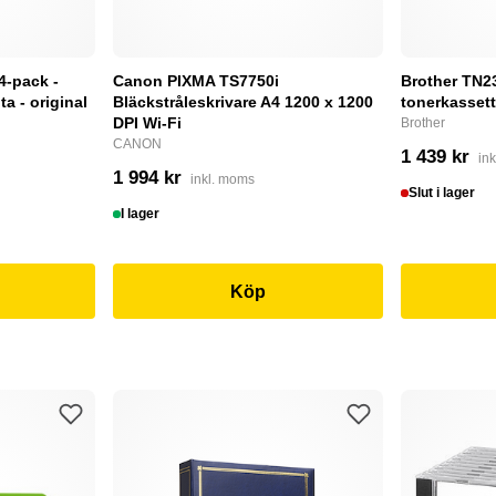
4-pack -
Canon PIXMA TS7750i
Brother TN232
a - original
Bläckstråleskrivare A4 1200 x 1200
tonerkassett
DPI Wi-Fi
Brother
CANON
1 439 kr
in
1 994 kr
inkl. moms
Slut i lager
I lager
Köp