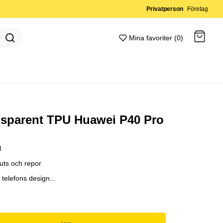
Privatperson
Företag
Mina favoriter (0)
Gå till kassan
nsparent TPU Huawei P40 Pro
l
uts och repor
 telefons design...