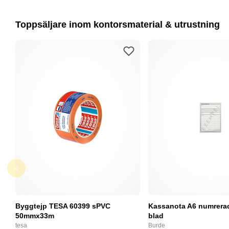
Toppsäljare inom kontorsmaterial & utrustning
Byggtejp TESA 60399 sPVC
Kassanota A6 numrerad
50mmx33m
blad
tesa
Burde