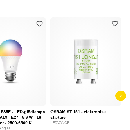
L535E - LED-glödlampa
OSRAM ST 151 - elektronisk
P
 A19 - E27 - 8.6 W - 16
startare
S
ger - 2500-6500 K
LEDVANCE
N
logies