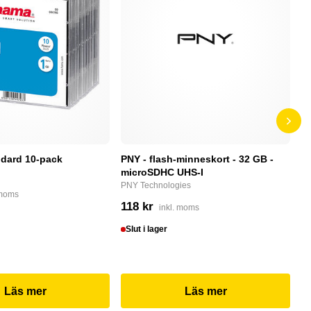
dard 10-pack
PNY - flash-minneskort - 32 GB -
F
microSDHC UHS-I
P
PNY Technologies
F
 moms
118 kr
4
inkl. moms
Slut i lager
I
Läs mer
Läs mer