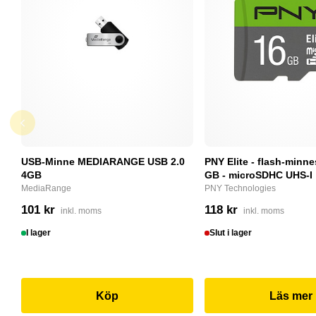
USB-Minne MEDIARANGE USB 2.0
PNY Elite - flash-minne
4GB
GB - microSDHC UHS-I
MediaRange
PNY Technologies
101 kr
118 kr
inkl. moms
inkl. moms
I lager
Slut i lager
Köp
Läs mer