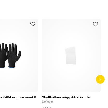
e 0484 noppor svart 8
Skylthållare vägg A4 stående
D
Deflecto
Bu