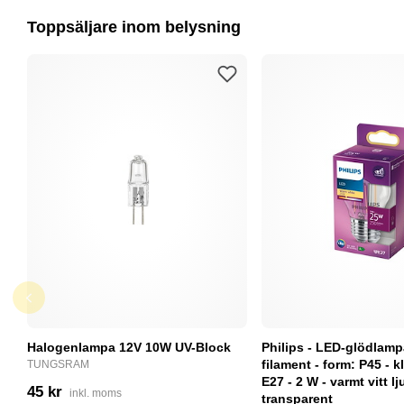
Toppsäljare inom belysning
Halogenlampa 12V 10W UV-Block
Philips - LED-glödlam
filament - form: P45 - kl
TUNGSRAM
E27 - 2 W - varmt vitt lj
45 kr
inkl. moms
transparent