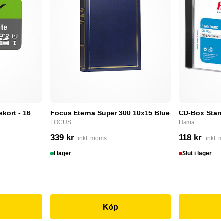
skort - 16
Focus Eterna Super 300 10x15 Blue
CD-Box Stan
FOCUS
Hama
339 kr
118 kr
inkl. moms
inkl.
I lager
Slut i lager
Köp