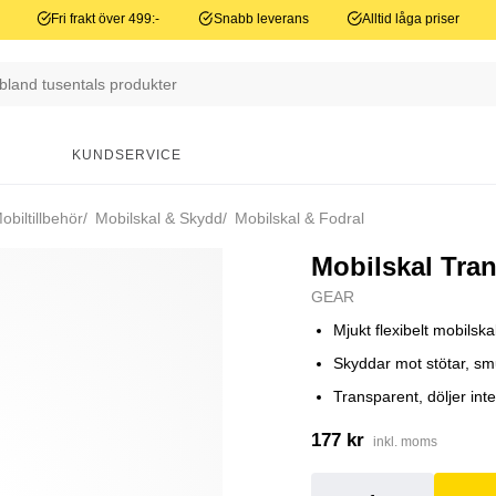
Fri frakt över 499:-
Snabb leverans
Alltid låga priser
N
KUNDSERVICE
biltillbehör
Mobilskal & Skydd
Mobilskal & Fodral
Mobilskal Tra
GEAR
Mjukt flexibelt mobilska
Skyddar mot stötar, sm
Transparent, döljer inte
177 kr
inkl. moms