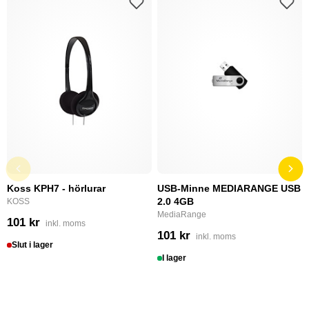
Koss KPH7 - hörlurar
USB-Minne MEDIARANGE USB
2.0 4GB
KOSS
MediaRange
101 kr
inkl. moms
101 kr
inkl. moms
Slut i lager
I lager