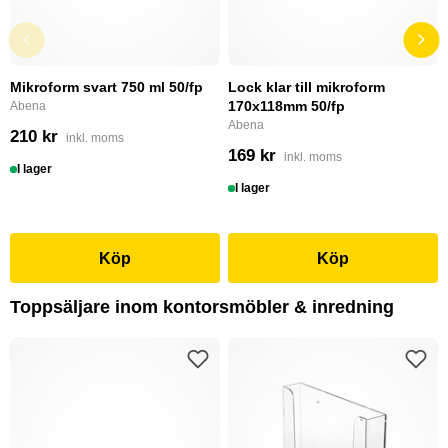
Mikroform svart 750 ml 50/fp
Lock klar till mikroform
170x118mm 50/fp
Abena
Abena
210 kr
inkl. moms
169 kr
inkl. moms
I lager
I lager
Köp
Köp
Toppsäljare inom kontorsmöbler & inredning