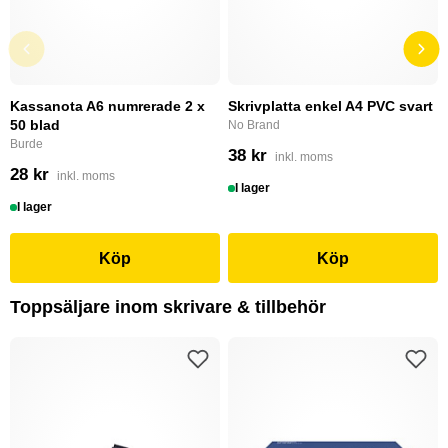
Kassanota A6 numrerade 2 x
Skrivplatta enkel A4 PVC svart
50 blad
No Brand
Burde
38 kr
inkl. moms
28 kr
inkl. moms
I lager
I lager
Köp
Köp
Toppsäljare inom skrivare & tillbehör