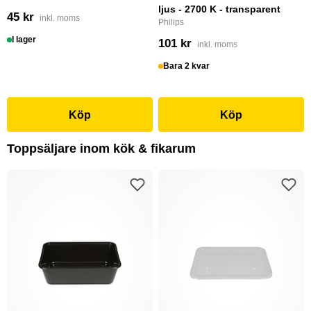
ljus - 2700 K - transparent
45 kr
inkl. moms
Philips
I lager
101 kr
inkl. moms
Bara 2 kvar
Köp
Köp
Toppsäljare inom kök & fikarum