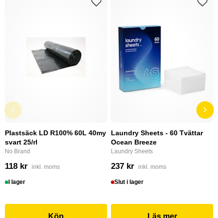
Plastsäck LD R100% 60L 40my
Laundry Sheets - 60 Tvättar
svart 25/rl
Ocean Breeze
No Brand
Laundry Sheets
118 kr
237 kr
inkl. moms
inkl. moms
I lager
Slut i lager
Köp
Läs mer