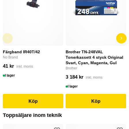
Färgband IR40T/42
Brother TN-248VAL
Tonerkassett 4 styck Original
No Brand
Svart, Cyan, Magenta, Gul
41 kr
inkl. moms
Brother
I lager
3 184 kr
inkl. moms
I lager
Köp
Köp
Toppsäljare inom teknik