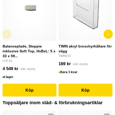
Balanceplade, Steppie
TWIN akryl broschyrhållare för
inklusive Soft Top, HxBxL: 5 x
vägg
33 x 59...
TWINCO
LOCAL
169 kr
inkl. moms
4 549 kr
inkl. moms
Bara 3 kvar
I lager
Köp
Köp
Toppsäljare inom städ- & förbrukningsartiklar