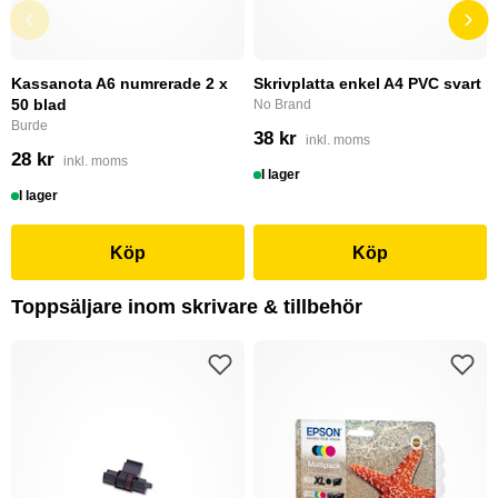
Kassanota A6 numrerade 2 x
Skrivplatta enkel A4 PVC svart
50 blad
No Brand
Burde
38 kr
inkl. moms
28 kr
inkl. moms
I lager
I lager
Köp
Köp
Toppsäljare inom skrivare & tillbehör