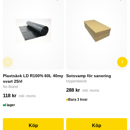
Plastsäck LD R100% 60L 40my
Sotsvamp för sanering
svart 25/rl
Hygienteknik
No Brand
288 kr
inkl. moms
118 kr
inkl. moms
Bara 3 kvar
I lager
Köp
Köp