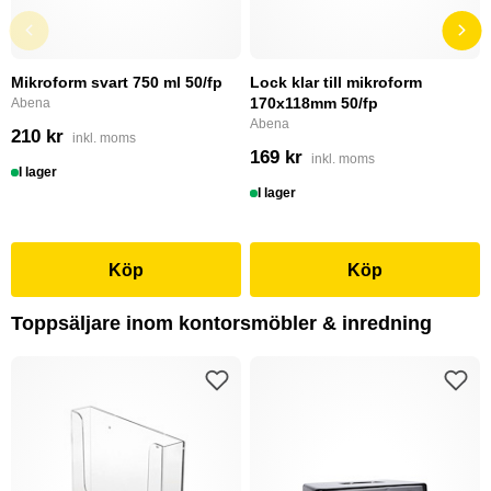
Mikroform svart 750 ml 50/fp
Lock klar till mikroform
170x118mm 50/fp
Abena
Abena
210 kr
inkl. moms
169 kr
inkl. moms
I lager
I lager
Köp
Köp
Toppsäljare inom kontorsmöbler & inredning