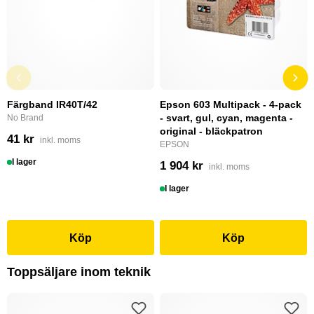
Färgband IR40T/42
Epson 603 Multipack - 4-pack
- svart, gul, cyan, magenta -
No Brand
original - bläckpatron
41 kr
inkl. moms
EPSON
I lager
1 904 kr
inkl. moms
I lager
Köp
Köp
Toppsäljare inom teknik