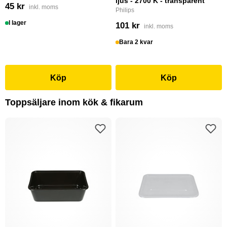
ljus - 2700 K - transparent
45 kr
inkl. moms
Philips
I lager
101 kr
inkl. moms
Bara 2 kvar
Köp
Köp
Toppsäljare inom kök & fikarum