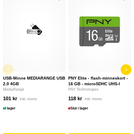
USB-Minne MEDIARANGE USB
PNY Elite - flash-minneskort -
2.0 4GB
16 GB - microSDHC UHS-I
MediaRange
PNY Technologies
101 kr
118 kr
inkl. moms
inkl. moms
I lager
Slut i lager