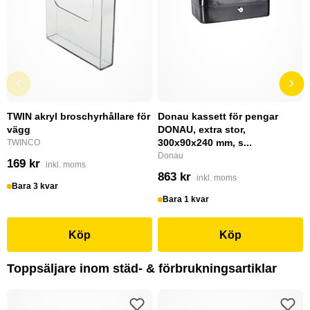
TWIN akryl broschyrhållare för
Donau kassett för pengar
vägg
DONAU, extra stor,
300x90x240 mm, s...
TWINCO
Donau
169 kr
inkl. moms
863 kr
inkl. moms
Bara 3 kvar
Bara 1 kvar
Köp
Köp
Toppsäljare inom städ- & förbrukningsartiklar