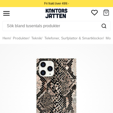
Fri frakt över 499:-
Hem
Produkter
Teknik
Telefoner, Surfplattor & Smartklockor
Mobil