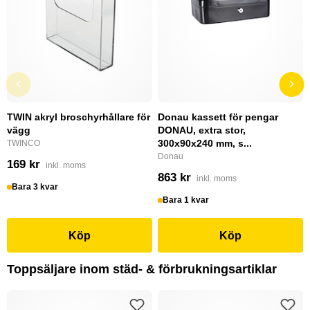
TWIN akryl broschyrhållare för
Donau kassett för pengar
vägg
DONAU, extra stor,
300x90x240 mm, s...
TWINCO
Donau
169 kr
inkl. moms
863 kr
inkl. moms
Bara 3 kvar
Bara 1 kvar
Köp
Köp
Toppsäljare inom städ- & förbrukningsartiklar