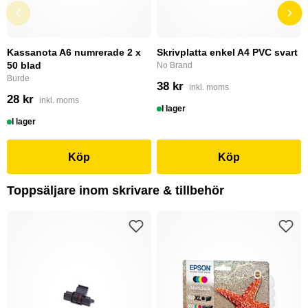
Kassanota A6 numrerade 2 x
Skrivplatta enkel A4 PVC svart
50 blad
No Brand
Burde
38 kr
inkl. moms
28 kr
inkl. moms
I lager
I lager
Köp
Köp
Toppsäljare inom skrivare & tillbehör