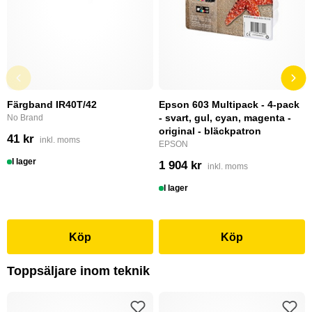
Färgband IR40T/42
Epson 603 Multipack - 4-pack
- svart, gul, cyan, magenta -
No Brand
original - bläckpatron
41 kr
inkl. moms
EPSON
I lager
1 904 kr
inkl. moms
I lager
Köp
Köp
Toppsäljare inom teknik