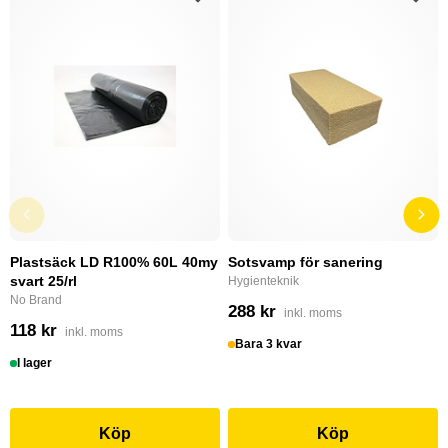
Plastsäck LD R100% 60L 40my
Sotsvamp för sanering
svart 25/rl
Hygienteknik
No Brand
288 kr
inkl. moms
118 kr
inkl. moms
Bara 3 kvar
I lager
Köp
Köp