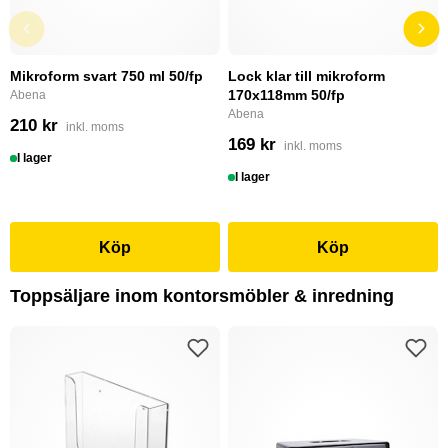
Mikroform svart 750 ml 50/fp
Lock klar till mikroform
170x118mm 50/fp
Abena
Abena
210 kr
inkl. moms
169 kr
inkl. moms
I lager
I lager
Köp
Köp
Toppsäljare inom kontorsmöbler & inredning