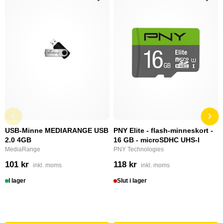
USB-Minne MEDIARANGE USB
PNY Elite - flash-minneskort -
2.0 4GB
16 GB - microSDHC UHS-I
MediaRange
PNY Technologies
101 kr
118 kr
inkl. moms
inkl. moms
I lager
Slut i lager