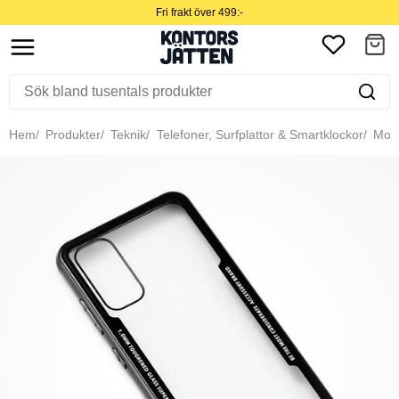
Fri frakt över 499:-
Hem
Produkter
Teknik
Telefoner, Surfplattor & Smartklockor
Mobil