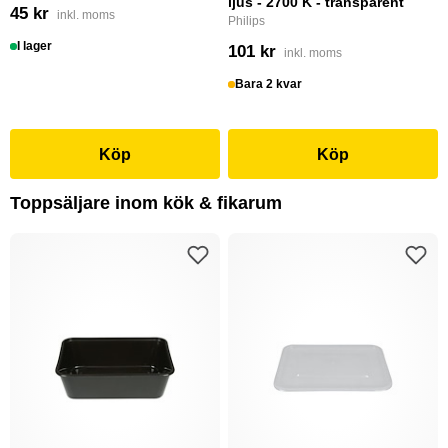
ljus - 2700 K - transparent
45 kr
inkl. moms
Philips
I lager
101 kr
inkl. moms
Bara 2 kvar
Köp
Köp
Toppsäljare inom kök & fikarum