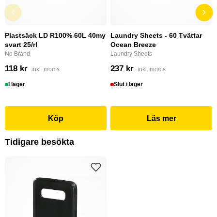
Plastsäck LD R100% 60L 40my
Laundry Sheets - 60 Tvättar
svart 25/rl
Ocean Breeze
No Brand
Laundry Sheets
118 kr
237 kr
inkl. moms
inkl. moms
I lager
Slut i lager
Köp
Läs mer
Tidigare besökta