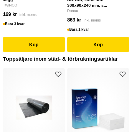
300x90x240 mm, s...
TWINCO
Donau
169 kr
inkl. moms
863 kr
inkl. moms
Bara 3 kvar
Bara 1 kvar
Köp
Köp
Toppsäljare inom städ- & förbrukningsartiklar