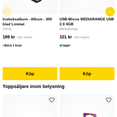
Insticksalbum - Album - 300
USB-Minne MEDIARANGE USB
blad Limmat
2.0 4GB
Sense
MediaRange
169 kr
101 kr
inkl. moms
inkl. moms
Bara 1 kvar
I lager
Köp
Köp
Toppsäljare inom belysning