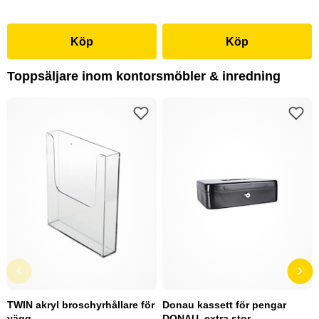
Köp
Köp
Toppsäljare inom kontorsmöbler & inredning
TWIN akryl broschyrhållare för
Donau kassett för pengar
vägg
DONAU, extra stor,