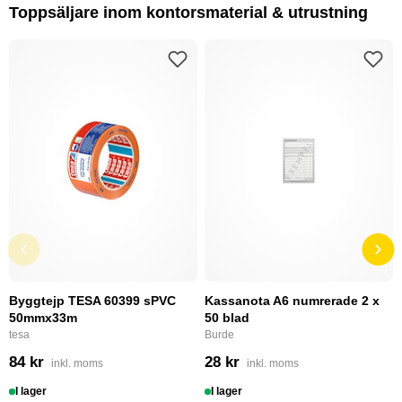
Toppsäljare inom kontorsmaterial & utrustning
Byggtejp TESA 60399 sPVC
Kassanota A6 numrerade 2 x
50mmx33m
50 blad
tesa
Burde
84 kr
28 kr
inkl. moms
inkl. moms
I lager
I lager