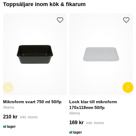
Toppsäljare inom kök & fikarum
Mikroform svart 750 ml 50/fp
Lock klar till mikroform
170x118mm 50/fp
Abena
Abena
210 kr
inkl. moms
169 kr
inkl. moms
I lager
I lager