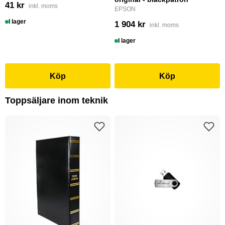
41 kr
inkl. moms
EPSON
I lager
1 904 kr
inkl. moms
I lager
Köp
Köp
Toppsäljare inom teknik