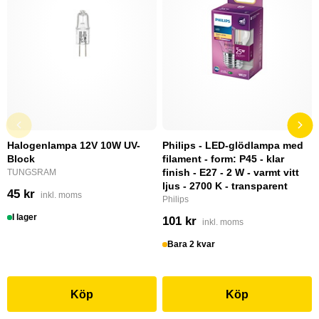
Halogenlampa 12V 10W UV-
Philips - LED-glödlampa med
Block
filament - form: P45 - klar
finish - E27 - 2 W - varmt vitt
TUNGSRAM
ljus - 2700 K - transparent
45 kr
inkl. moms
Philips
I lager
101 kr
inkl. moms
Bara 2 kvar
Köp
Köp