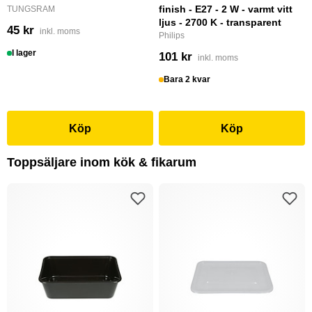
finish - E27 - 2 W - varmt vitt
TUNGSRAM
ljus - 2700 K - transparent
45 kr
inkl. moms
Philips
I lager
101 kr
inkl. moms
Bara 2 kvar
Köp
Köp
Toppsäljare inom kök & fikarum