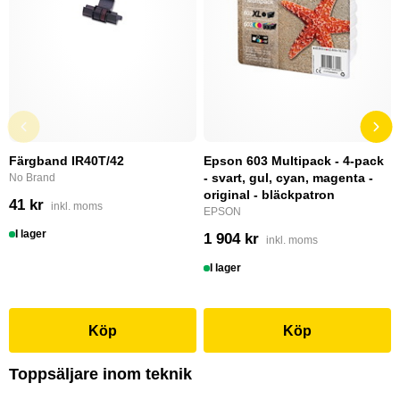
Färgband IR40T/42
Epson 603 Multipack - 4-pack
- svart, gul, cyan, magenta -
No Brand
original - bläckpatron
41 kr
inkl. moms
EPSON
I lager
1 904 kr
inkl. moms
I lager
Köp
Köp
Toppsäljare inom teknik