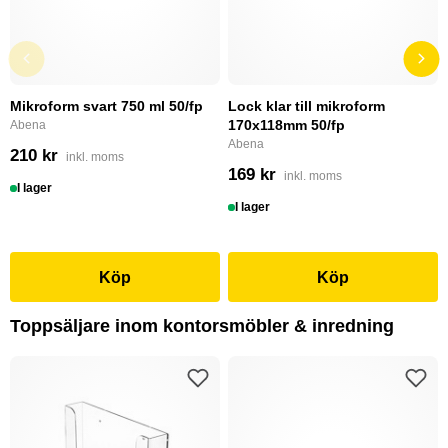
Mikroform svart 750 ml 50/fp
Lock klar till mikroform
170x118mm 50/fp
Abena
Abena
210 kr
inkl. moms
169 kr
inkl. moms
I lager
I lager
Köp
Köp
Toppsäljare inom kontorsmöbler & inredning