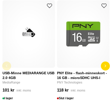
USB-Minne MEDIARANGE USB
PNY Elite - flash-minneskort -
2.0 4GB
16 GB - microSDHC UHS-I
MediaRange
PNY Technologies
101 kr
118 kr
inkl. moms
inkl. moms
I lager
Slut i lager