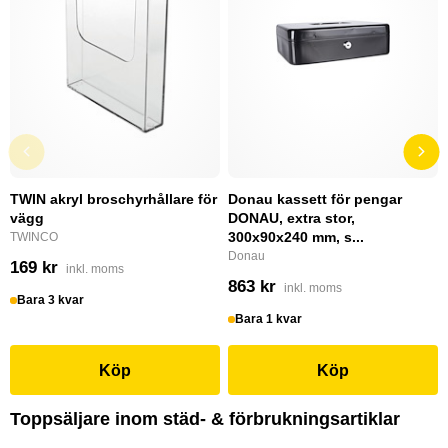
TWIN akryl broschyrhållare för
Donau kassett för pengar
vägg
DONAU, extra stor,
300x90x240 mm, s...
TWINCO
Donau
169 kr
inkl. moms
863 kr
inkl. moms
Bara 3 kvar
Bara 1 kvar
Köp
Köp
Toppsäljare inom städ- & förbrukningsartiklar