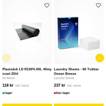
Plastsäck LD R100% 60L 40my
Laundry Sheets - 60 Tvättar
svart 25/rl
Ocean Breeze
No Brand
Laundry Sheets
118 kr
237 kr
inkl. moms
inkl. moms
I lager
Slut i lager