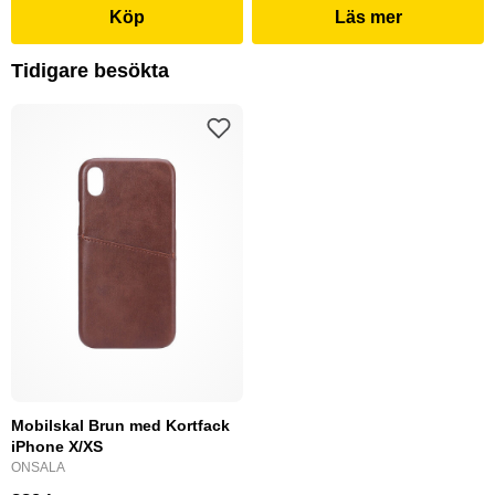
Köp
Läs mer
Tidigare besökta
Mobilskal Brun med Kortfack
iPhone X/XS
ONSALA