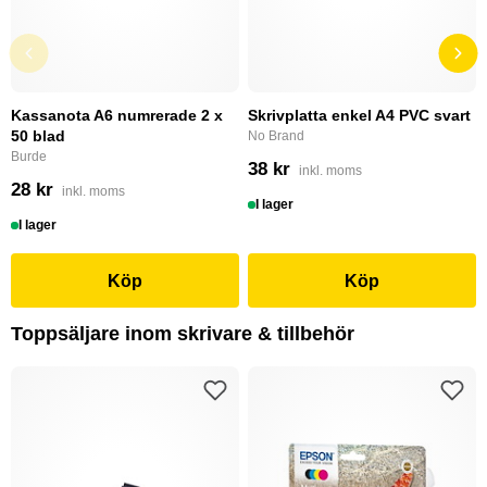
Kassanota A6 numrerade 2 x
Skrivplatta enkel A4 PVC svart
50 blad
No Brand
Burde
38 kr
inkl. moms
28 kr
inkl. moms
I lager
I lager
Köp
Köp
Toppsäljare inom skrivare & tillbehör