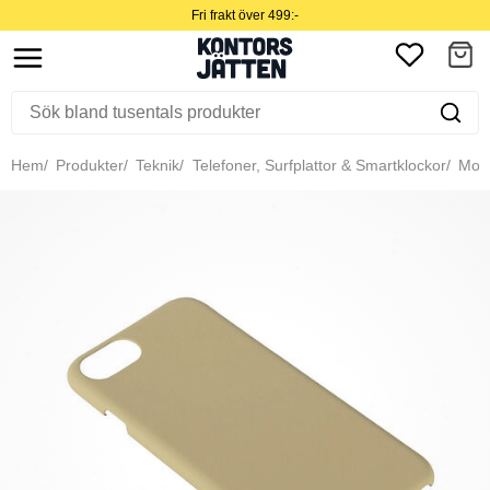
Fri frakt över 499:-
Hem
Produkter
Teknik
Telefoner, Surfplattor & Smartklockor
Mobil