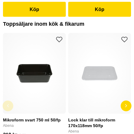
Köp
Köp
Toppsäljare inom kök & fikarum
Mikroform svart 750 ml 50/fp
Lock klar till mikroform
170x118mm 50/fp
Abena
Abena