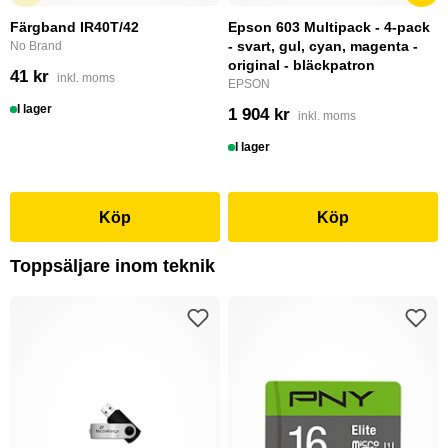
Färgband IR40T/42
Epson 603 Multipack - 4-pack
- svart, gul, cyan, magenta -
No Brand
original - bläckpatron
41 kr
inkl. moms
EPSON
I lager
1 904 kr
inkl. moms
I lager
Köp
Köp
Toppsäljare inom teknik