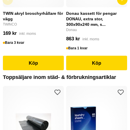
TWIN akryl broschyrhållare för
Donau kassett för pengar
vägg
DONAU, extra stor,
300x90x240 mm, s...
TWINCO
Donau
169 kr
inkl. moms
863 kr
inkl. moms
Bara 3 kvar
Bara 1 kvar
Köp
Köp
Toppsäljare inom städ- & förbrukningsartiklar