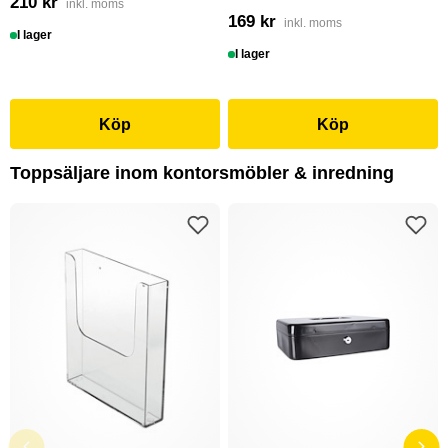
210 kr
inkl. moms
169 kr
inkl. moms
I lager
I lager
Köp
Köp
Toppsäljare inom kontorsmöbler & inredning