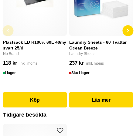
Plastsäck LD R100% 60L 40my
Laundry Sheets - 60 Tvättar
svart 25/rl
Ocean Breeze
No Brand
Laundry Sheets
118 kr
237 kr
inkl. moms
inkl. moms
I lager
Slut i lager
Köp
Läs mer
Tidigare besökta