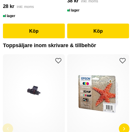
38 kr
inkl. moms
28 kr
inkl. moms
I lager
I lager
Köp
Köp
Toppsäljare inom skrivare & tillbehör