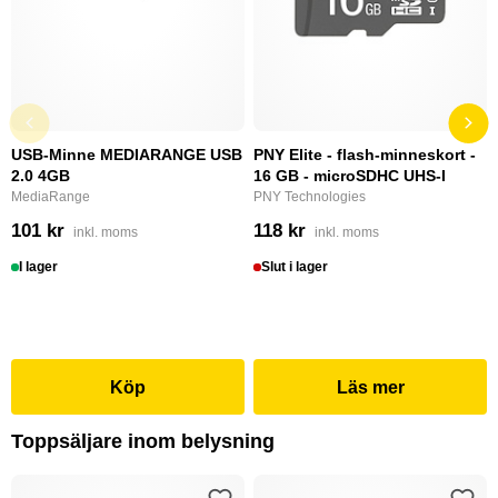
USB-Minne MEDIARANGE USB
PNY Elite - flash-minneskort -
2.0 4GB
16 GB - microSDHC UHS-I
MediaRange
PNY Technologies
101 kr
118 kr
inkl. moms
inkl. moms
I lager
Slut i lager
Köp
Läs mer
Toppsäljare inom belysning