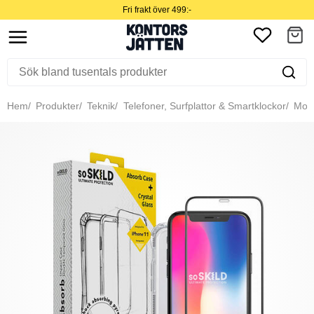
Fri frakt över 499:-
Hem
Produkter
Teknik
Telefoner, Surfplattor & Smartklockor
Mobil