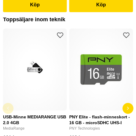
Köp
Köp
Toppsäljare inom teknik
USB-Minne MEDIARANGE USB
PNY Elite - flash-minneskort -
2.0 4GB
16 GB - microSDHC UHS-I
MediaRange
PNY Technologies