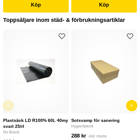
Köp
Köp
Toppsäljare inom städ- & förbrukningsartiklar
Plastsäck LD R100% 60L 40my
Sotsvamp för sanering
svart 25/rl
Hygienteknik
No Brand
288 kr
inkl. moms