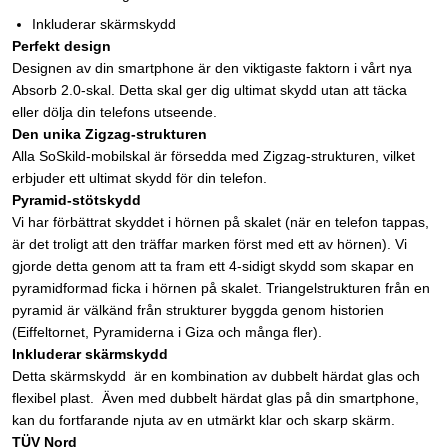
Inkluderar skärmskydd
Perfekt design
Designen av din smartphone är den viktigaste faktorn i vårt nya
Absorb 2.0-skal. Detta skal ger dig ultimat skydd utan att täcka
eller dölja din telefons utseende.
Den unika Zigzag-strukturen
Alla SoSkild-mobilskal är försedda med Zigzag-strukturen, vilket
erbjuder ett ultimat skydd för din telefon.
Pyramid-stötskydd
Vi har förbättrat skyddet i hörnen på skalet (när en telefon tappas,
är det troligt att den träffar marken först med ett av hörnen). Vi
gjorde detta genom att ta fram ett 4-sidigt skydd som skapar en
pyramidformad ficka i hörnen på skalet. Triangelstrukturen från en
pyramid är välkänd från strukturer byggda genom historien
(Eiffeltornet, Pyramiderna i Giza och många fler).
Inkluderar skärmskydd
Detta skärmskydd är en kombination av dubbelt härdat glas och
flexibel plast. Även med dubbelt härdat glas på din smartphone,
kan du fortfarande njuta av en utmärkt klar och skarp skärm.
TÜV Nord