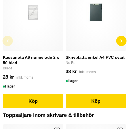
Kassanota A6 numrerade 2 x
Skrivplatta enkel A4 PVC svart
50 blad
No Brand
Burde
38 kr
inkl. moms
28 kr
inkl. moms
I lager
I lager
Köp
Köp
Toppsäljare inom skrivare & tillbehör