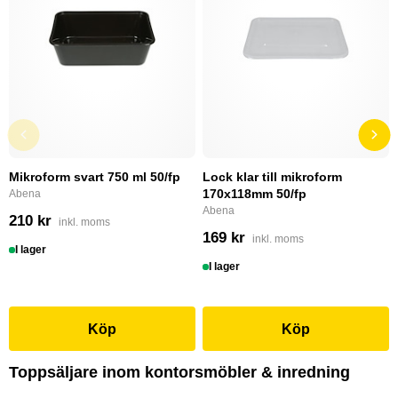
Mikroform svart 750 ml 50/fp
Lock klar till mikroform
170x118mm 50/fp
Abena
Abena
210 kr
inkl. moms
169 kr
inkl. moms
I lager
I lager
Köp
Köp
Toppsäljare inom kontorsmöbler & inredning