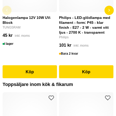
Halogenlampa 12V 10W UV-
Philips - LED-glödlampa med
Block
filament - form: P45 - klar
finish - E27 - 2 W - varmt vitt
TUNGSRAM
ljus - 2700 K - transparent
45 kr
inkl. moms
Philips
I lager
101 kr
inkl. moms
Bara 2 kvar
Köp
Köp
Toppsäljare inom kök & fikarum