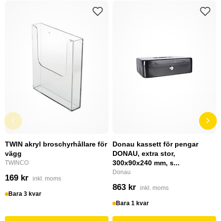
TWIN akryl broschyrhållare för
Donau kassett för pengar
vägg
DONAU, extra stor,
300x90x240 mm, s...
TWINCO
Donau
169 kr
inkl. moms
863 kr
inkl. moms
Bara 3 kvar
Bara 1 kvar