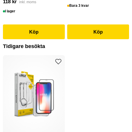
118 kr
inkl. moms
Bara 3 kvar
I lager
Köp
Köp
Tidigare besökta