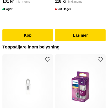
101 kr
118 kr
inkl. moms
inkl. moms
I lager
Slut i lager
Köp
Läs mer
Toppsäljare inom belysning