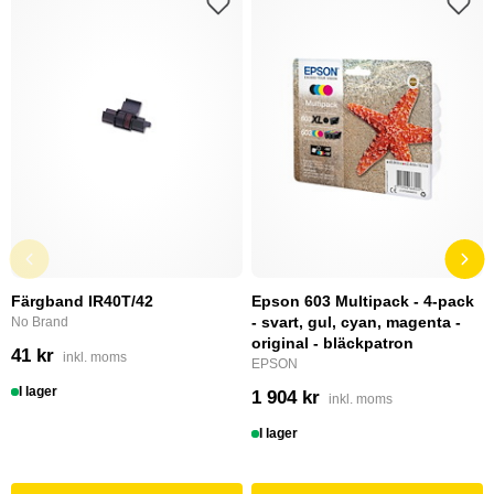
Färgband IR40T/42
Epson 603 Multipack - 4-pack
- svart, gul, cyan, magenta -
No Brand
original - bläckpatron
41 kr
inkl. moms
EPSON
I lager
1 904 kr
inkl. moms
I lager