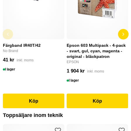
Färgband IR40T/42
Epson 603 Multipack - 4-pack
- svart, gul, cyan, magenta -
No Brand
original - bläckpatron
41 kr
inkl. moms
EPSON
I lager
1 904 kr
inkl. moms
I lager
Köp
Köp
Toppsäljare inom teknik