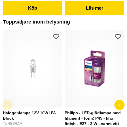
Köp
Läs mer
Toppsäljare inom belysning
Halogenlampa 12V 10W UV-
Philips - LED-glödlampa med
Block
filament - form: P45 - klar
finish - E27 - 2 W - varmt vitt
TUNGSRAM