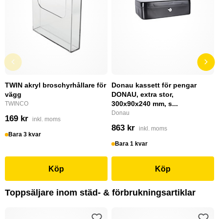
TWIN akryl broschyrhållare för
Donau kassett för pengar
vägg
DONAU, extra stor,
300x90x240 mm, s...
TWINCO
Donau
169 kr
inkl. moms
863 kr
inkl. moms
Bara 3 kvar
Bara 1 kvar
Köp
Köp
Toppsäljare inom städ- & förbrukningsartiklar