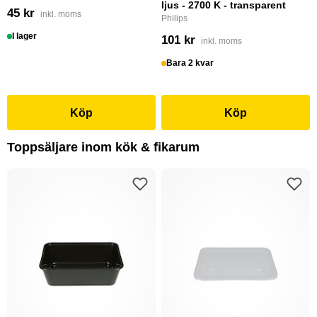
ljus - 2700 K - transparent
45 kr
inkl. moms
Philips
I lager
101 kr
inkl. moms
Bara 2 kvar
Köp
Köp
Toppsäljare inom kök & fikarum