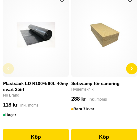
Plastsäck LD R100% 60L 40my
Sotsvamp för sanering
svart 25/rl
Hygienteknik
No Brand
288 kr
inkl. moms
118 kr
inkl. moms
Bara 3 kvar
I lager
Köp
Köp