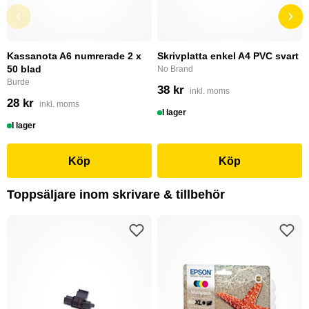
Kassanota A6 numrerade 2 x
Skrivplatta enkel A4 PVC svart
50 blad
No Brand
Burde
38 kr
inkl. moms
28 kr
inkl. moms
I lager
I lager
Köp
Köp
Toppsäljare inom skrivare & tillbehör