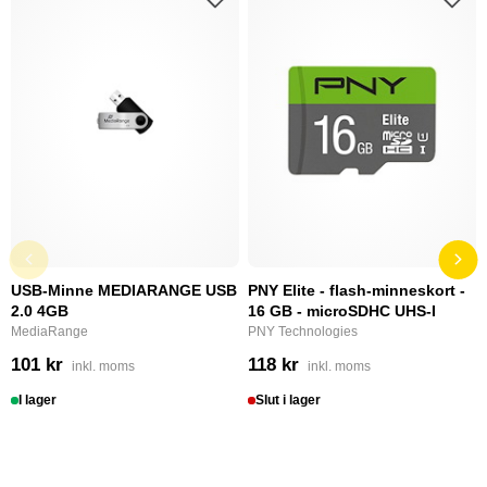
USB-Minne MEDIARANGE USB
PNY Elite - flash-minneskort -
2.0 4GB
16 GB - microSDHC UHS-I
MediaRange
PNY Technologies
101 kr
118 kr
inkl. moms
inkl. moms
I lager
Slut i lager