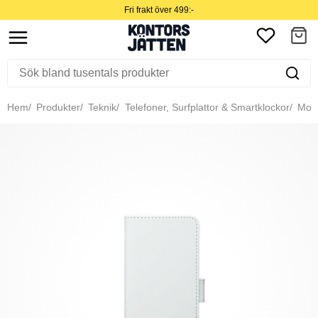
Fri frakt över 499:-
Hem
Produkter
Teknik
Telefoner, Surfplattor & Smartklockor
Mobil