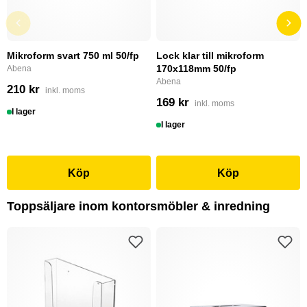
Mikroform svart 750 ml 50/fp
Lock klar till mikroform
170x118mm 50/fp
Abena
Abena
210 kr
inkl. moms
169 kr
inkl. moms
I lager
I lager
Köp
Köp
Toppsäljare inom kontorsmöbler & inredning