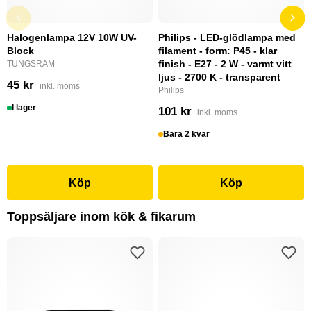
Halogenlampa 12V 10W UV-
Philips - LED-glödlampa med
Block
filament - form: P45 - klar
finish - E27 - 2 W - varmt vitt
TUNGSRAM
ljus - 2700 K - transparent
45 kr
inkl. moms
Philips
I lager
101 kr
inkl. moms
Bara 2 kvar
Köp
Köp
Toppsäljare inom kök & fikarum