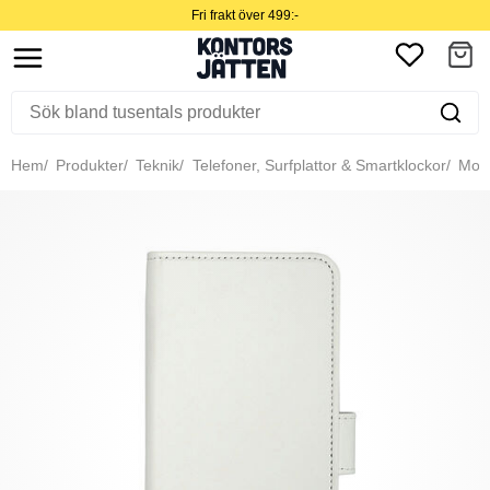
Fri frakt över 499:-
Hem
Produkter
Teknik
Telefoner, Surfplattor & Smartklockor
Mobil