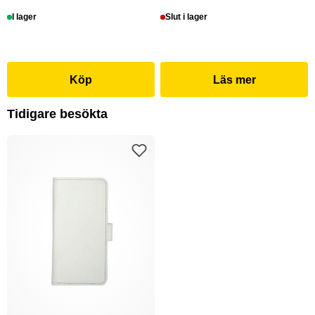
I lager
Slut i lager
Köp
Läs mer
Tidigare besökta