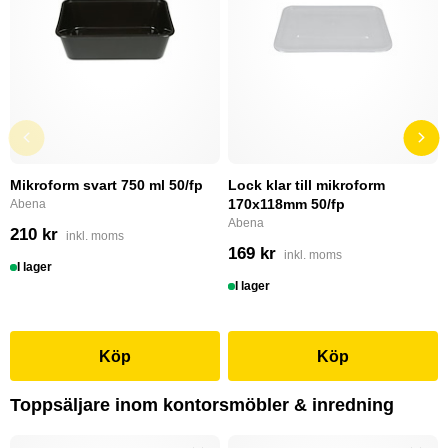
Mikroform svart 750 ml 50/fp
Lock klar till mikroform
170x118mm 50/fp
Abena
Abena
210 kr
inkl. moms
169 kr
inkl. moms
I lager
I lager
Köp
Köp
Toppsäljare inom kontorsmöbler & inredning