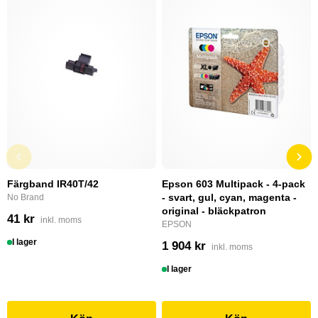
Färgband IR40T/42
Epson 603 Multipack - 4-pack
- svart, gul, cyan, magenta -
No Brand
original - bläckpatron
41 kr
inkl. moms
EPSON
I lager
1 904 kr
inkl. moms
I lager