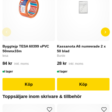
Byggtejp TESA 60399 sPVC
Kassanota A6 numrerade 2 x
50mmx33m
50 blad
tesa
Burde
84 kr
28 kr
inkl. moms
inkl. moms
I lager
I lager
Köp
Köp
Toppsäljare inom skrivare & tillbehör