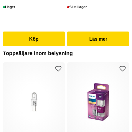
I lager
Slut i lager
Köp
Läs mer
Toppsäljare inom belysning