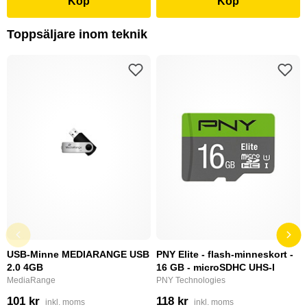
Köp
Köp
Toppsäljare inom teknik
USB-Minne MEDIARANGE USB
PNY Elite - flash-minneskort -
2.0 4GB
16 GB - microSDHC UHS-I
MediaRange
PNY Technologies
101 kr
118 kr
inkl. moms
inkl. moms