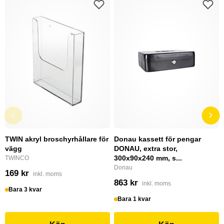
TWIN akryl broschyrhållare för
Donau kassett för pengar
vägg
DONAU, extra stor,
300x90x240 mm, s...
TWINCO
Donau
169 kr
inkl. moms
863 kr
inkl. moms
Bara 3 kvar
Bara 1 kvar