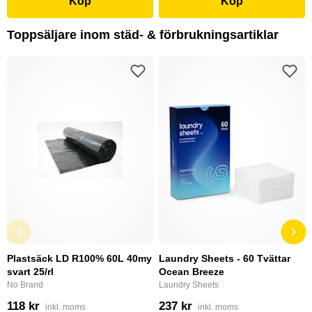
Köp
Köp
Toppsäljare inom städ- & förbrukningsartiklar
Plastsäck LD R100% 60L 40my
Laundry Sheets - 60 Tvättar
svart 25/rl
Ocean Breeze
No Brand
Laundry Sheets
118 kr
237 kr
inkl. moms
inkl. moms