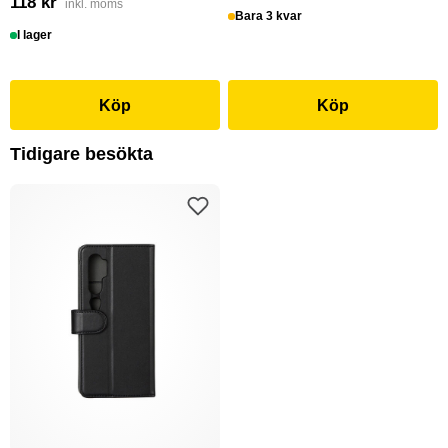
118 kr
inkl. moms
Bara 3 kvar
I lager
Köp
Köp
Tidigare besökta