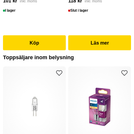
101 kr
118 kr
inkl. moms
inkl. moms
I lager
Slut i lager
Köp
Läs mer
Toppsäljare inom belysning