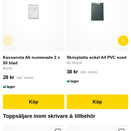
Kassanota A6 numrerade 2 x
Skrivplatta enkel A4 PVC svart
50 blad
No Brand
Burde
38 kr
inkl. moms
28 kr
inkl. moms
I lager
I lager
Köp
Köp
Toppsäljare inom skrivare & tillbehör