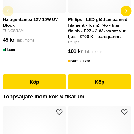
Halogenlampa 12V 10W UV-
Philips - LED-glödlampa med
Block
filament - form: P45 - klar
finish - E27 - 2 W - varmt vitt
TUNGSRAM
ljus - 2700 K - transparent
45 kr
inkl. moms
Philips
I lager
101 kr
inkl. moms
Bara 2 kvar
Köp
Köp
Toppsäljare inom kök & fikarum