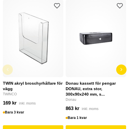
TWIN akryl broschyrhållare för
Donau kassett för pengar
vägg
DONAU, extra stor,
300x90x240 mm, s...
TWINCO
Donau
169 kr
inkl. moms
863 kr
inkl. moms
Bara 3 kvar
Bara 1 kvar