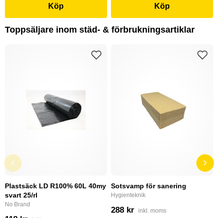
Köp
Köp
Toppsäljare inom städ- & förbrukningsartiklar
Plastsäck LD R100% 60L 40my
Sotsvamp för sanering
svart 25/rl
Hygienteknik
No Brand
288 kr
inkl. moms