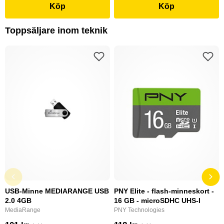
Köp
Köp
Toppsäljare inom teknik
USB-Minne MEDIARANGE USB
PNY Elite - flash-minneskort -
2.0 4GB
16 GB - microSDHC UHS-I
MediaRange
PNY Technologies