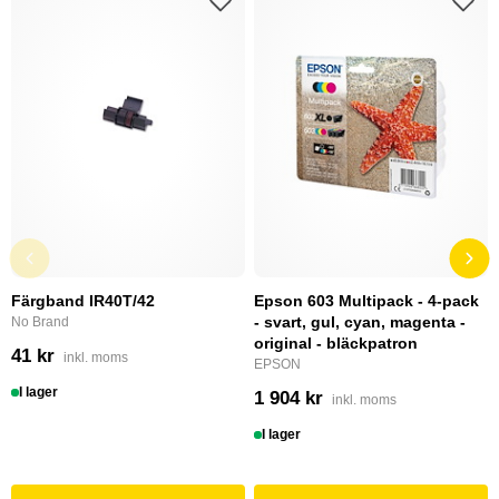
Färgband IR40T/42
Epson 603 Multipack - 4-pack
- svart, gul, cyan, magenta -
No Brand
original - bläckpatron
41 kr
inkl. moms
EPSON
I lager
1 904 kr
inkl. moms
I lager