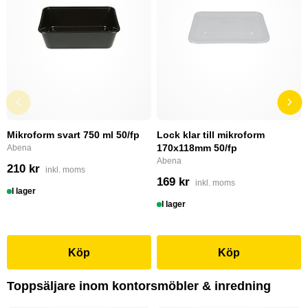
Mikroform svart 750 ml 50/fp
Lock klar till mikroform
170x118mm 50/fp
Abena
Abena
210 kr
inkl. moms
169 kr
inkl. moms
I lager
I lager
Köp
Köp
Toppsäljare inom kontorsmöbler & inredning