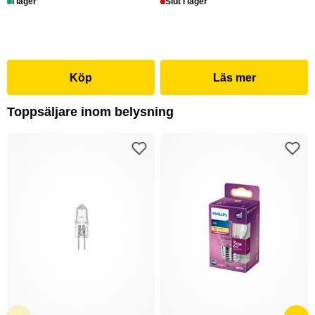
I lager
Slut i lager
Köp
Läs mer
Toppsäljare inom belysning