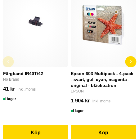
Färgband IR40T/42
Epson 603 Multipack - 4-pack
- svart, gul, cyan, magenta -
No Brand
original - bläckpatron
41 kr
inkl. moms
EPSON
I lager
1 904 kr
inkl. moms
I lager
Köp
Köp