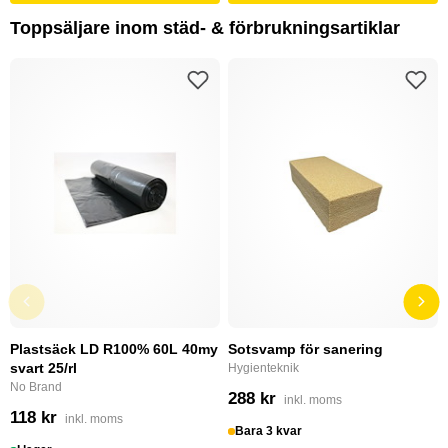
Toppsäljare inom städ- & förbrukningsartiklar
Plastsäck LD R100% 60L 40my
Sotsvamp för sanering
svart 25/rl
Hygienteknik
No Brand
288 kr
inkl. moms
118 kr
inkl. moms
Bara 3 kvar