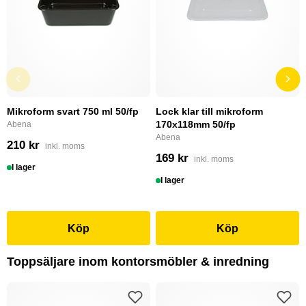
Mikroform svart 750 ml 50/fp
Lock klar till mikroform
170x118mm 50/fp
Abena
Abena
210 kr
inkl. moms
169 kr
inkl. moms
I lager
I lager
Köp
Köp
Toppsäljare inom kontorsmöbler & inredning