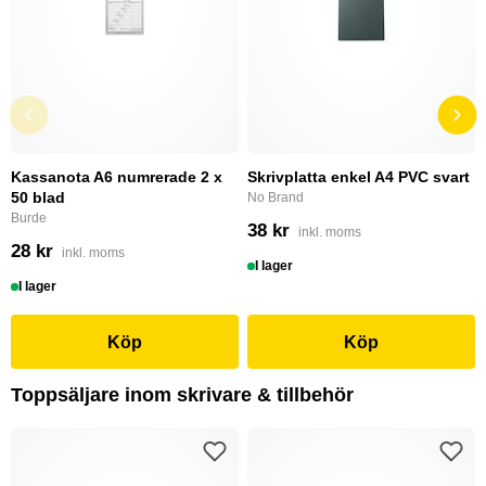
Kassanota A6 numrerade 2 x
Skrivplatta enkel A4 PVC svart
50 blad
No Brand
Burde
38 kr
inkl. moms
28 kr
inkl. moms
I lager
I lager
Köp
Köp
Toppsäljare inom skrivare & tillbehör