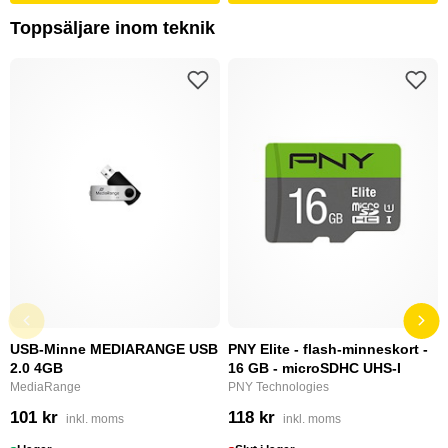
Toppsäljare inom teknik
USB-Minne MEDIARANGE USB
PNY Elite - flash-minneskort -
2.0 4GB
16 GB - microSDHC UHS-I
MediaRange
PNY Technologies
101 kr
118 kr
inkl. moms
inkl. moms