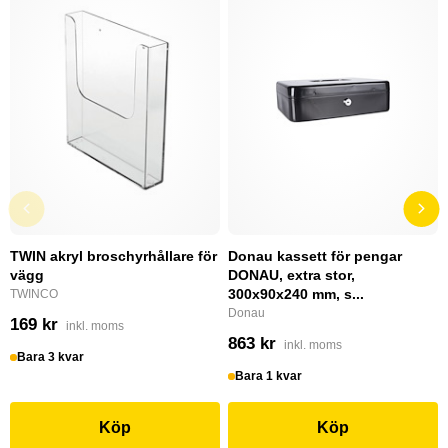
TWIN akryl broschyrhållare för
Donau kassett för pengar
vägg
DONAU, extra stor,
300x90x240 mm, s...
TWINCO
Donau
169 kr
inkl. moms
863 kr
inkl. moms
Bara 3 kvar
Bara 1 kvar
Köp
Köp