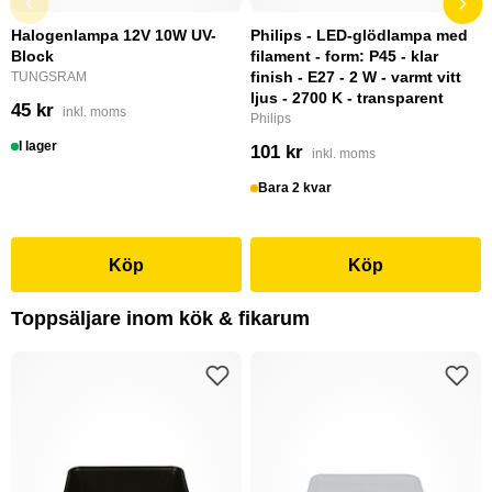
Halogenlampa 12V 10W UV-
Philips - LED-glödlampa med
Block
filament - form: P45 - klar
finish - E27 - 2 W - varmt vitt
TUNGSRAM
ljus - 2700 K - transparent
45 kr
inkl. moms
Philips
I lager
101 kr
inkl. moms
Bara 2 kvar
Köp
Köp
Toppsäljare inom kök & fikarum