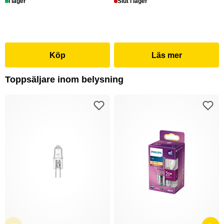
I lager
Slut i lager
Köp
Läs mer
Toppsäljare inom belysning