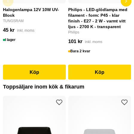
Halogenlampa 12V 10W UV-
Philips - LED-glödlampa med
Block
filament - form: P45 - klar
finish - E27 - 2 W - varmt vitt
TUNGSRAM
ljus - 2700 K - transparent
45 kr
inkl. moms
Philips
I lager
101 kr
inkl. moms
Bara 2 kvar
Köp
Köp
Toppsäljare inom kök & fikarum