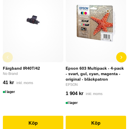
Färgband IR40T/42
Epson 603 Multipack - 4-pack
- svart, gul, cyan, magenta -
No Brand
original - bläckpatron
41 kr
inkl. moms
EPSON
I lager
1 904 kr
inkl. moms
I lager
Köp
Köp