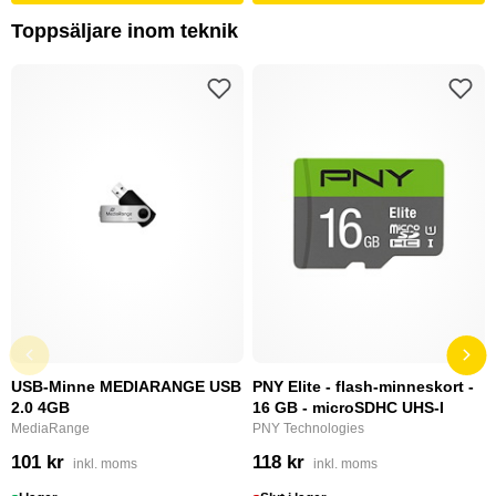
Toppsäljare inom teknik
USB-Minne MEDIARANGE USB
PNY Elite - flash-minneskort -
2.0 4GB
16 GB - microSDHC UHS-I
MediaRange
PNY Technologies
101 kr
118 kr
inkl. moms
inkl. moms