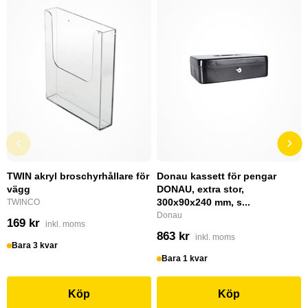
TWIN akryl broschyrhållare för
Donau kassett för pengar
vägg
DONAU, extra stor,
300x90x240 mm, s...
TWINCO
Donau
169 kr
inkl. moms
863 kr
inkl. moms
Bara 3 kvar
Bara 1 kvar
Köp
Köp