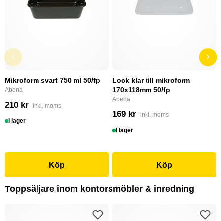
Mikroform svart 750 ml 50/fp
Lock klar till mikroform
170x118mm 50/fp
Abena
Abena
210 kr
inkl. moms
169 kr
inkl. moms
I lager
I lager
Köp
Köp
Toppsäljare inom kontorsmöbler & inredning