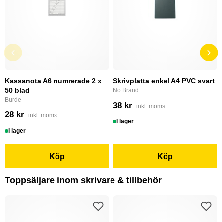
Kassanota A6 numrerade 2 x
Skrivplatta enkel A4 PVC svart
50 blad
No Brand
Burde
38 kr
inkl. moms
28 kr
inkl. moms
I lager
I lager
Köp
Köp
Toppsäljare inom skrivare & tillbehör