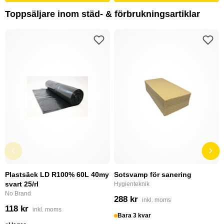
Toppsäljare inom städ- & förbrukningsartiklar
Plastsäck LD R100% 60L 40my
Sotsvamp för sanering
svart 25/rl
Hygienteknik
No Brand
288 kr
inkl. moms
118 kr
inkl. moms
Bara 3 kvar