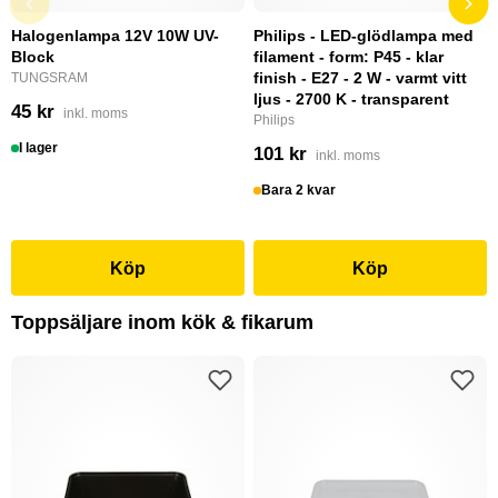
Halogenlampa 12V 10W UV-
Philips - LED-glödlampa med
Block
filament - form: P45 - klar
finish - E27 - 2 W - varmt vitt
TUNGSRAM
ljus - 2700 K - transparent
45 kr
inkl. moms
Philips
I lager
101 kr
inkl. moms
Bara 2 kvar
Köp
Köp
Toppsäljare inom kök & fikarum