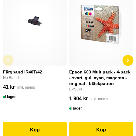
Färgband IR40T/42
Epson 603 Multipack - 4-pack
- svart, gul, cyan, magenta -
No Brand
original - bläckpatron
41 kr
inkl. moms
EPSON
I lager
1 904 kr
inkl. moms
I lager
Köp
Köp