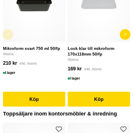
Mikroform svart 750 ml 50/fp
Lock klar till mikroform
170x118mm 50/fp
Abena
Abena
210 kr
inkl. moms
169 kr
inkl. moms
I lager
I lager
Köp
Köp
Toppsäljare inom kontorsmöbler & inredning