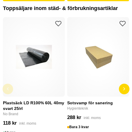
Toppsäljare inom städ- & förbrukningsartiklar
Plastsäck LD R100% 60L 40my
Sotsvamp för sanering
svart 25/rl
Hygienteknik
No Brand
288 kr
inkl. moms
118 kr
inkl. moms
Bara 3 kvar