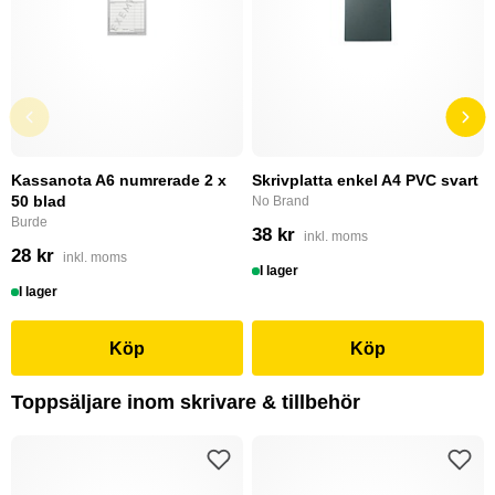
Kassanota A6 numrerade 2 x
Skrivplatta enkel A4 PVC svart
50 blad
No Brand
Burde
38 kr
inkl. moms
28 kr
inkl. moms
I lager
I lager
Köp
Köp
Toppsäljare inom skrivare & tillbehör