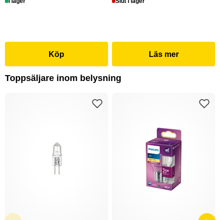
I lager
Slut i lager
Köp
Läs mer
Toppsäljare inom belysning