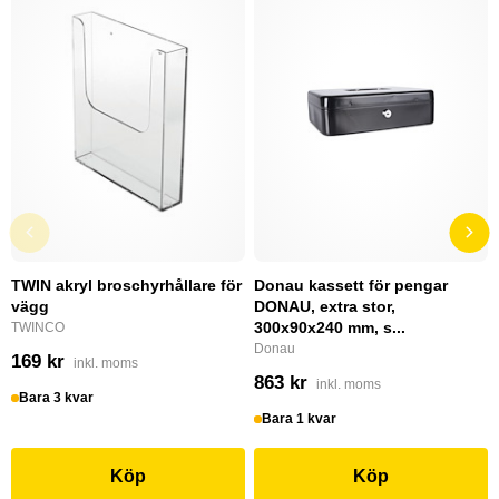
TWIN akryl broschyrhållare för
Donau kassett för pengar
vägg
DONAU, extra stor,
300x90x240 mm, s...
TWINCO
Donau
169 kr
inkl. moms
863 kr
inkl. moms
Bara 3 kvar
Bara 1 kvar
Köp
Köp