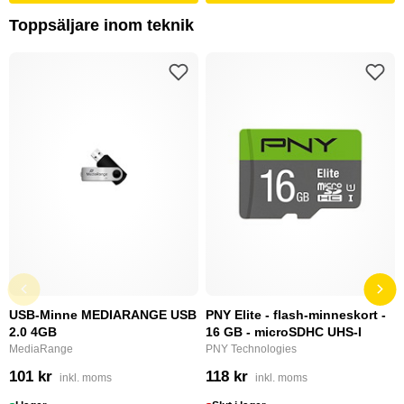
Toppsäljare inom teknik
USB-Minne MEDIARANGE USB
PNY Elite - flash-minneskort -
2.0 4GB
16 GB - microSDHC UHS-I
MediaRange
PNY Technologies
101 kr
118 kr
inkl. moms
inkl. moms