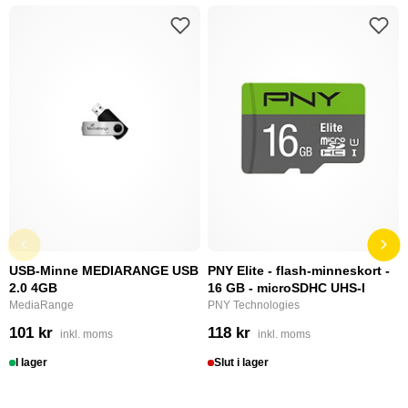
USB-Minne MEDIARANGE USB
PNY Elite - flash-minneskort -
2.0 4GB
16 GB - microSDHC UHS-I
MediaRange
PNY Technologies
101 kr
118 kr
inkl. moms
inkl. moms
I lager
Slut i lager