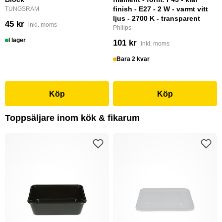
finish - E27 - 2 W - varmt vitt
TUNGSRAM
ljus - 2700 K - transparent
45 kr
inkl. moms
Philips
I lager
101 kr
inkl. moms
Bara 2 kvar
Köp
Köp
Toppsäljare inom kök & fikarum