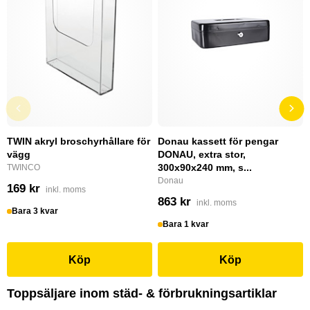
TWIN akryl broschyrhållare för
Donau kassett för pengar
vägg
DONAU, extra stor,
300x90x240 mm, s...
TWINCO
Donau
169 kr
inkl. moms
863 kr
inkl. moms
Bara 3 kvar
Bara 1 kvar
Köp
Köp
Toppsäljare inom städ- & förbrukningsartiklar