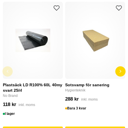
Plastsäck LD R100% 60L 40my
Sotsvamp för sanering
svart 25/rl
Hygienteknik
No Brand
288 kr
inkl. moms
118 kr
inkl. moms
Bara 3 kvar
I lager