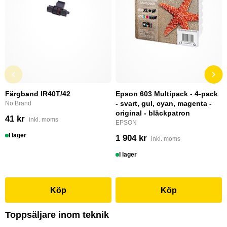
Färgband IR40T/42
Epson 603 Multipack - 4-pack
- svart, gul, cyan, magenta -
No Brand
original - bläckpatron
41 kr
inkl. moms
EPSON
I lager
1 904 kr
inkl. moms
I lager
Köp
Köp
Toppsäljare inom teknik