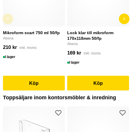
Mikroform svart 750 ml 50/fp
Lock klar till mikroform
170x118mm 50/fp
Abena
Abena
210 kr
inkl. moms
169 kr
inkl. moms
I lager
I lager
Köp
Köp
Toppsäljare inom kontorsmöbler & inredning