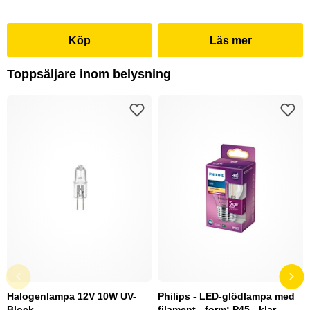
Köp
Läs mer
Toppsäljare inom belysning
Halogenlampa 12V 10W UV-
Philips - LED-glödlampa med
Block
filament - form: P45 - klar