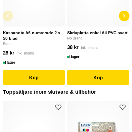
Kassanota A6 numrerade 2 x
Skrivplatta enkel A4 PVC svart
50 blad
No Brand
Burde
38 kr
inkl. moms
28 kr
inkl. moms
I lager
I lager
Köp
Köp
Toppsäljare inom skrivare & tillbehör