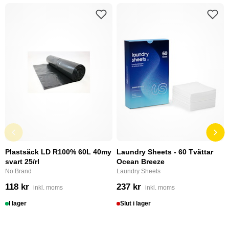
Plastsäck LD R100% 60L 40my
Laundry Sheets - 60 Tvättar
svart 25/rl
Ocean Breeze
No Brand
Laundry Sheets
118 kr
237 kr
inkl. moms
inkl. moms
I lager
Slut i lager