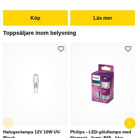
Köp
Läs mer
Toppsäljare inom belysning
Halogenlampa 12V 10W UV-
Philips - LED-glödlampa med
Block
filament - form: P45 - klar