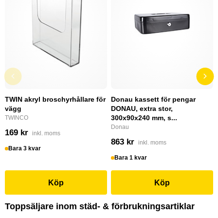
TWIN akryl broschyrhållare för
Donau kassett för pengar
vägg
DONAU, extra stor,
300x90x240 mm, s...
TWINCO
Donau
169 kr
inkl. moms
863 kr
inkl. moms
Bara 3 kvar
Bara 1 kvar
Köp
Köp
Toppsäljare inom städ- & förbrukningsartiklar