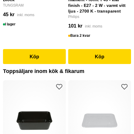
finish - E27 - 2 W - varmt vitt
TUNGSRAM
ljus - 2700 K - transparent
45 kr
inkl. moms
Philips
I lager
101 kr
inkl. moms
Bara 2 kvar
Köp
Köp
Toppsäljare inom kök & fikarum