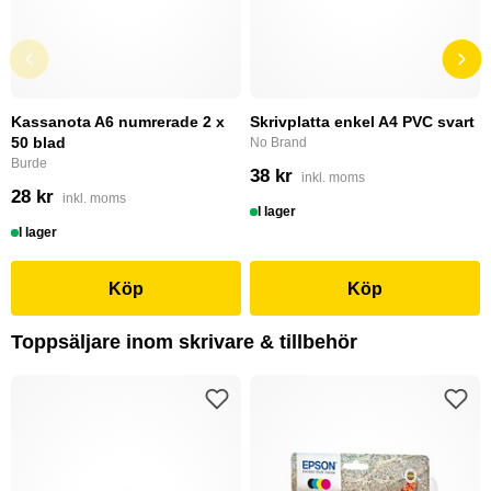
Kassanota A6 numrerade 2 x
Skrivplatta enkel A4 PVC svart
50 blad
No Brand
Burde
38 kr
inkl. moms
28 kr
inkl. moms
I lager
I lager
Köp
Köp
Toppsäljare inom skrivare & tillbehör