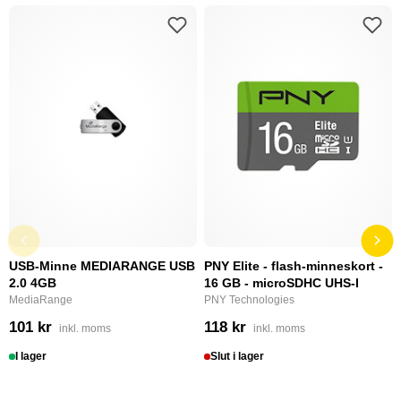
USB-Minne MEDIARANGE USB
PNY Elite - flash-minneskort -
2.0 4GB
16 GB - microSDHC UHS-I
MediaRange
PNY Technologies
101 kr
118 kr
inkl. moms
inkl. moms
I lager
Slut i lager