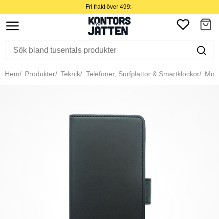
Fri frakt över 499:-
Hem
Produkter
Teknik
Telefoner, Surfplattor & Smartklockor
Mobil