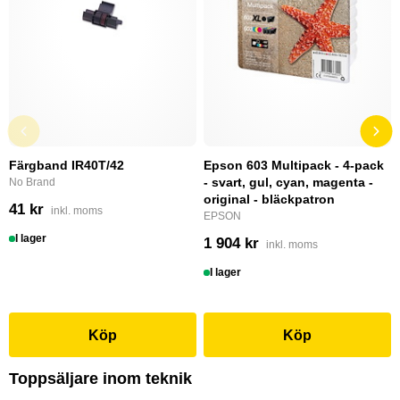
Färgband IR40T/42
Epson 603 Multipack - 4-pack
- svart, gul, cyan, magenta -
No Brand
original - bläckpatron
41 kr
inkl. moms
EPSON
I lager
1 904 kr
inkl. moms
I lager
Köp
Köp
Toppsäljare inom teknik