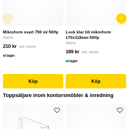
Mikroform svart 750 ml 50/fp
Lock klar till mikroform
170x118mm 50/fp
Abena
Abena
210 kr
inkl. moms
169 kr
inkl. moms
I lager
I lager
Köp
Köp
Toppsäljare inom kontorsmöbler & inredning