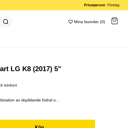
Privatperson
Företag
Mina favoriter (0)
Gå till kassan
art LG K8 (2017) 5"
ch körkort
bination av skyddande fodral o...
Köp