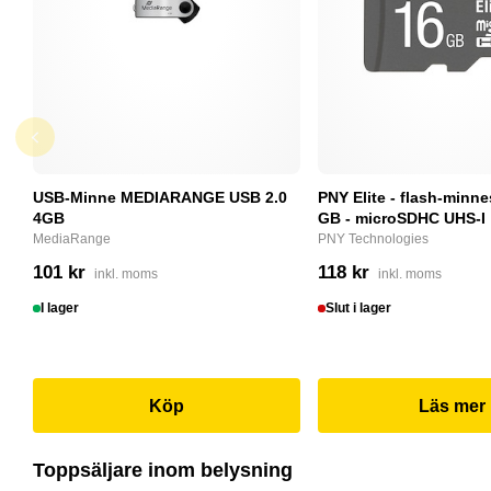
USB-Minne MEDIARANGE USB 2.0
PNY Elite - flash-minne
4GB
GB - microSDHC UHS-I
MediaRange
PNY Technologies
101 kr
118 kr
inkl. moms
inkl. moms
I lager
Slut i lager
Köp
Läs mer
Toppsäljare inom belysning