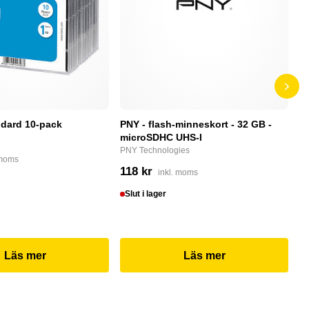
dard 10-pack
PNY - flash-minneskort - 32 GB -
F
microSDHC UHS-I
P
PNY Technologies
F
 moms
118 kr
4
inkl. moms
Slut i lager
I
Läs mer
Läs mer