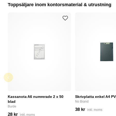
Toppsäljare inom kontorsmaterial & utrustning
Kassanota A6 numrerade 2 x 50
Skrivplatta enkel A4 PV
blad
No Brand
Burde
38 kr
inkl. moms
28 kr
inkl. moms