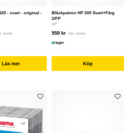
0 - svart - original -
Bläckpatron HP 305 Svart+Färg
B
2/FP
C
HP
4
559 kr
kl. moms
inkl. moms
I
I lager
Läs mer
Köp