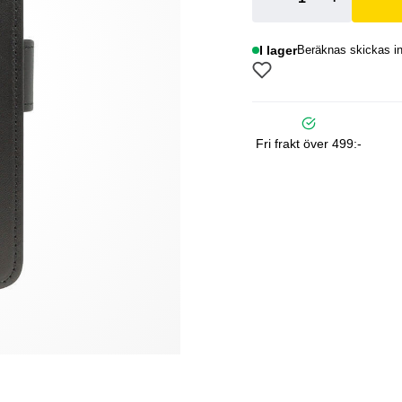
I lager
Beräknas skickas i
Fri frakt över 499:-