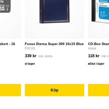
skort - 16
Focus Eterna Super 300 10x15 Blue
CD-Box Stan
FOCUS
Hama
339 kr
118 kr
inkl. moms
inkl.
I lager
Slut i lager
Köp