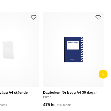
 vägg A4 stående
Dagboken för bygg A4 30 dagar
P
r
Burde
P
475 kr
 moms
inkl. moms
5