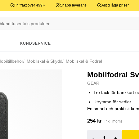
Fri frakt över 499:-
Snabb leverans
Alltid låga priser
N
KUNDSERVICE
biltillbehör
Mobilskal & Skydd
Mobilskal & Fodral
Mobilfodral Sv
GEAR
Tre fack för bankkort o
Utrymme för sedlar
En smart och praktisk kom
254 kr
inkl. moms
-
+