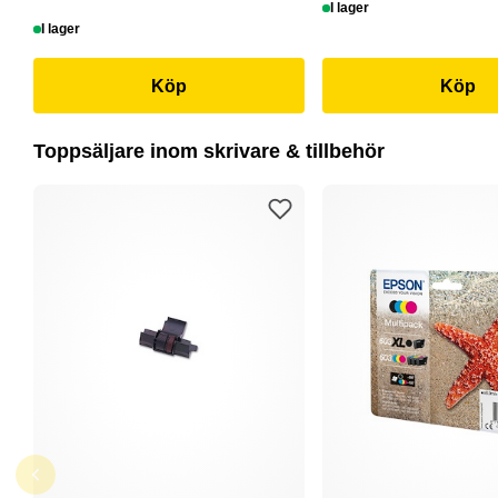
I lager
I lager
Köp
Köp
Toppsäljare inom skrivare & tillbehör