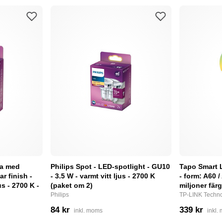
pa med
Philips Spot - LED-spotlight - GU10
Tapo Smart 
ar finish -
- 3.5 W - varmt vitt ljus - 2700 K
- form: A60 /
us - 2700 K -
(paket om 2)
miljoner fär
Philips
TP-LINK Techno
84 kr
339 kr
inkl. moms
inkl.