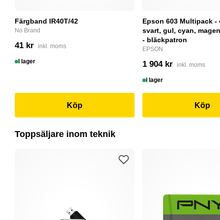
Färgband IR40T/42
Epson 603 Multipack - 
svart, gul, cyan, magent
No Brand
- bläckpatron
41 kr
inkl. moms
EPSON
I lager
1 904 kr
inkl. moms
I lager
Köp
Köp
Toppsäljare inom teknik