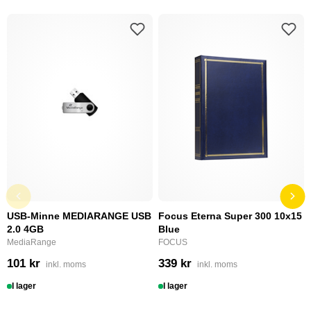
USB-Minne MEDIARANGE USB
Focus Eterna Super 300 10x15
2.0 4GB
Blue
MediaRange
FOCUS
101 kr
339 kr
inkl. moms
inkl. moms
I lager
I lager