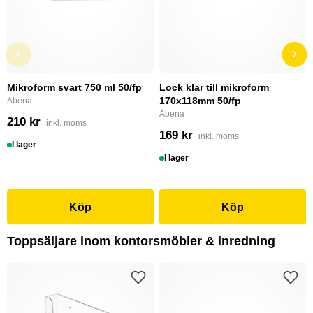
Mikroform svart 750 ml 50/fp
Lock klar till mikroform
170x118mm 50/fp
Abena
Abena
210 kr
inkl. moms
169 kr
inkl. moms
I lager
I lager
Köp
Köp
Toppsäljare inom kontorsmöbler & inredning