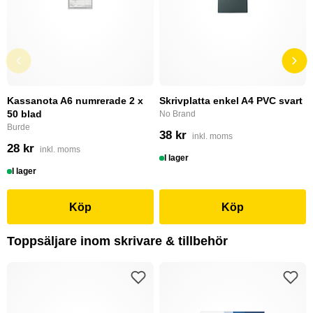
Kassanota A6 numrerade 2 x
Skrivplatta enkel A4 PVC svart
50 blad
No Brand
Burde
38 kr
inkl. moms
28 kr
inkl. moms
I lager
I lager
Köp
Köp
Toppsäljare inom skrivare & tillbehör