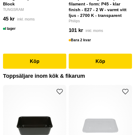
Block
filament - form: P45 - klar
finish - E27 - 2 W - varmt vitt
TUNGSRAM
ljus - 2700 K - transparent
45 kr
inkl. moms
Philips
I lager
101 kr
inkl. moms
Bara 2 kvar
Köp
Köp
Toppsäljare inom kök & fikarum