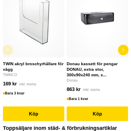
TWIN akryl broschyrhållare för
Donau kassett för pengar
vägg
DONAU, extra stor,
300x90x240 mm, s...
TWINCO
Donau
169 kr
inkl. moms
863 kr
inkl. moms
Bara 3 kvar
Bara 1 kvar
Köp
Köp
Toppsäljare inom städ- & förbrukningsartiklar