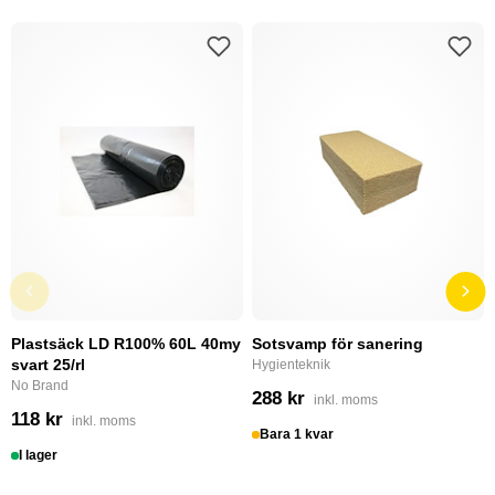
Plastsäck LD R100% 60L 40my
Sotsvamp för sanering
svart 25/rl
Hygienteknik
No Brand
288 kr
inkl. moms
118 kr
inkl. moms
Bara 1 kvar
I lager