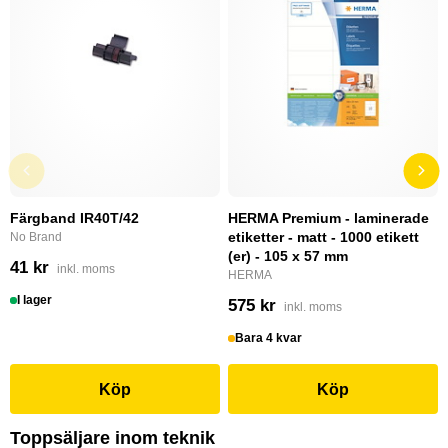
Färgband IR40T/42
HERMA Premium - laminerade
etiketter - matt - 1000 etikett
No Brand
(er) - 105 x 57 mm
41 kr
inkl. moms
HERMA
I lager
575 kr
inkl. moms
Bara 4 kvar
Köp
Köp
Toppsäljare inom teknik