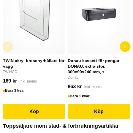
TWIN akryl broschyrhållare för
Donau kassett för pengar
vägg
DONAU, extra stor,
300x90x240 mm, s...
TWINCO
Donau
169 kr
inkl. moms
863 kr
inkl. moms
Bara 3 kvar
Bara 1 kvar
Köp
Köp
Toppsäljare inom städ- & förbrukningsartiklar