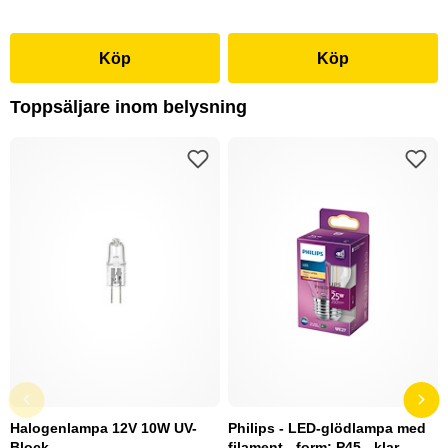
Köp
Köp
Toppsäljare inom belysning
Halogenlampa 12V 10W UV-
Philips - LED-glödlampa med
Block
filament - form: P45 - klar