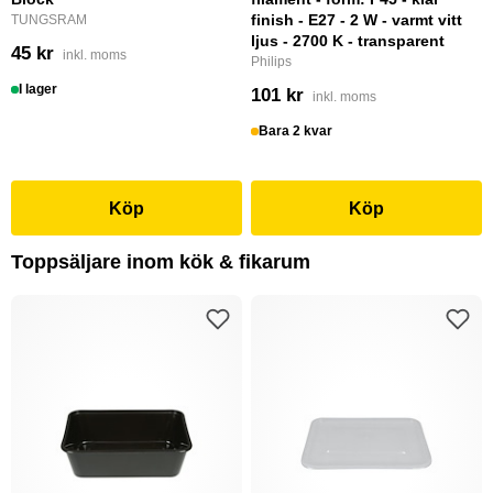
finish - E27 - 2 W - varmt vitt
TUNGSRAM
ljus - 2700 K - transparent
45 kr
inkl. moms
Philips
I lager
101 kr
inkl. moms
Bara 2 kvar
Köp
Köp
Toppsäljare inom kök & fikarum