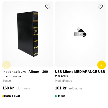
Insticksalbum - Album - 300
USB-Minne MEDIARANGE USB
blad Limmat
2.0 4GB
Sense
MediaRange
169 kr
101 kr
inkl. moms
inkl. moms
Bara 1 kvar
I lager