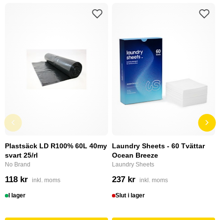
Plastsäck LD R100% 60L 40my
Laundry Sheets - 60 Tvättar
svart 25/rl
Ocean Breeze
No Brand
Laundry Sheets
118 kr
237 kr
inkl. moms
inkl. moms
I lager
Slut i lager