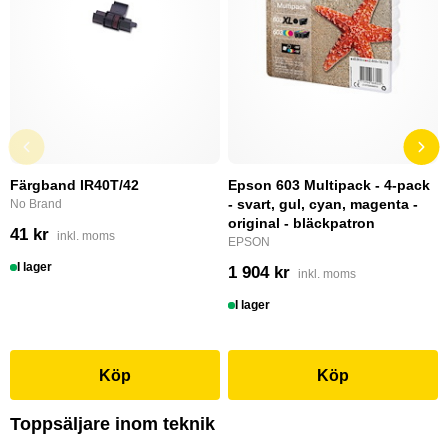
Färgband IR40T/42
Epson 603 Multipack - 4-pack
- svart, gul, cyan, magenta -
No Brand
original - bläckpatron
41 kr
inkl. moms
EPSON
I lager
1 904 kr
inkl. moms
I lager
Köp
Köp
Toppsäljare inom teknik