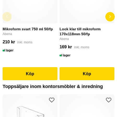
Mikroform svart 750 ml 50/fp
Lock klar till mikroform
170x118mm 50/fp
Abena
Abena
210 kr
inkl. moms
169 kr
inkl. moms
I lager
I lager
Köp
Köp
Toppsäljare inom kontorsmöbler & inredning