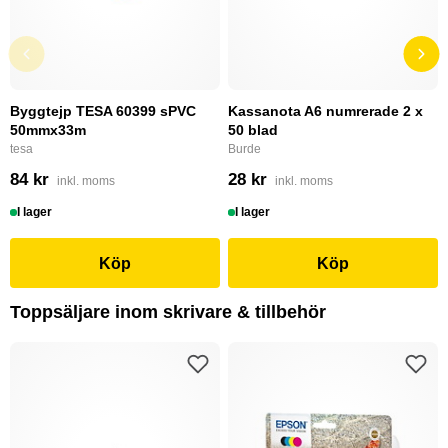
Byggtejp TESA 60399 sPVC
Kassanota A6 numrerade 2 x
50mmx33m
50 blad
tesa
Burde
84 kr
28 kr
inkl. moms
inkl. moms
I lager
I lager
Köp
Köp
Toppsäljare inom skrivare & tillbehör