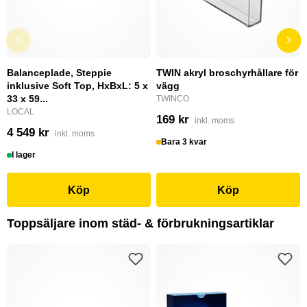
Balanceplade, Steppie
TWIN akryl broschyrhållare för
inklusive Soft Top, HxBxL: 5 x
vägg
33 x 59...
TWINCO
LOCAL
169 kr
inkl. moms
4 549 kr
inkl. moms
Bara 3 kvar
I lager
Köp
Köp
Toppsäljare inom städ- & förbrukningsartiklar