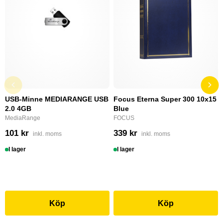
USB-Minne MEDIARANGE USB
Focus Eterna Super 300 10x15
2.0 4GB
Blue
MediaRange
FOCUS
101 kr
339 kr
inkl. moms
inkl. moms
I lager
I lager
Köp
Köp