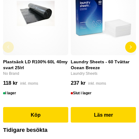
Plastsäck LD R100% 60L 40my
Laundry Sheets - 60 Tvättar
svart 25/rl
Ocean Breeze
No Brand
Laundry Sheets
118 kr
237 kr
inkl. moms
inkl. moms
I lager
Slut i lager
Köp
Läs mer
Tidigare besökta