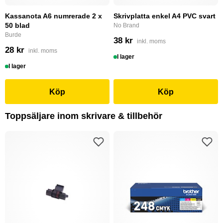
Kassanota A6 numrerade 2 x
Skrivplatta enkel A4 PVC svart
50 blad
No Brand
Burde
38 kr
inkl. moms
28 kr
inkl. moms
I lager
I lager
Köp
Köp
Toppsäljare inom skrivare & tillbehör