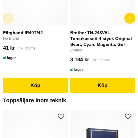
Färgband IR40T/42
Brother TN-248VAL
Tonerkassett 4 styck Original
No Brand
Svart, Cyan, Magenta, Gul
41 kr
inkl. moms
Brother
I lager
3 184 kr
inkl. moms
I lager
Köp
Köp
Toppsäljare inom teknik