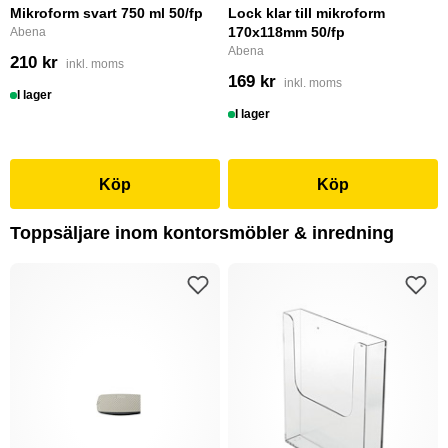
Mikroform svart 750 ml 50/fp
Lock klar till mikroform
170x118mm 50/fp
Abena
Abena
210 kr
inkl. moms
169 kr
inkl. moms
I lager
I lager
Köp
Köp
Toppsäljare inom kontorsmöbler & inredning