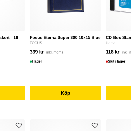
skort - 16
Focus Eterna Super 300 10x15 Blue
CD-Box Stan
FOCUS
Hama
339 kr
118 kr
inkl. moms
inkl.
I lager
Slut i lager
Köp