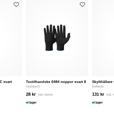
C svart
Textilhandske 0484 noppor svart 8
Skylthållare
GranberG
Deflecto
28 kr
131 kr
inkl. moms
inkl.
I lager
I lager