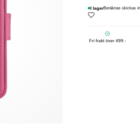
I lager
Beräknas skickas i
Fri frakt över 499:-