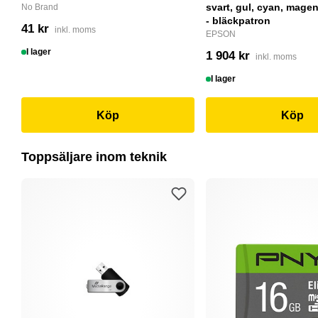
svart, gul, cyan, magent
No Brand
- bläckpatron
41 kr
inkl. moms
EPSON
I lager
1 904 kr
inkl. moms
I lager
Köp
Köp
Toppsäljare inom teknik