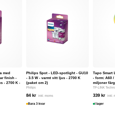
pa med
Philips Spot - LED-spotlight - GU10
Tapo Smart 
ar finish -
- 3.5 W - varmt vitt ljus - 2700 K
- form: A60 /
us - 2700 K -
(paket om 2)
miljoner fär
Philips
TP-LINK Techno
84 kr
339 kr
inkl. moms
inkl.
Bara 3 kvar
I lager