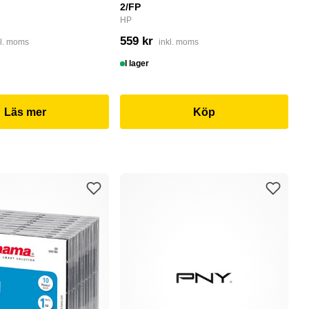
2/FP
C
HP
4
559 kr
kl. moms
inkl. moms
I
I lager
Läs mer
Köp