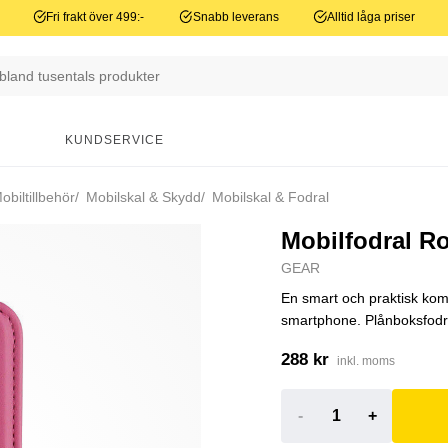
Fri frakt över 499:-
Snabb leverans
Alltid låga priser
N
KUNDSERVICE
biltillbehör
Mobilskal & Skydd
Mobilskal & Fodral
Mobilfodral R
GEAR
En smart och praktisk kom
smartphone. Plånboksfodral
288 kr
inkl. moms
-
+