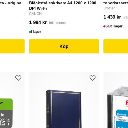
a - original
Bläckstråleskrivare A4 1200 x 1200
tonerkassett
DPI Wi-Fi
Brother
CANON
1 439 kr
in
1 994 kr
inkl. moms
Slut i lager
I lager
Köp