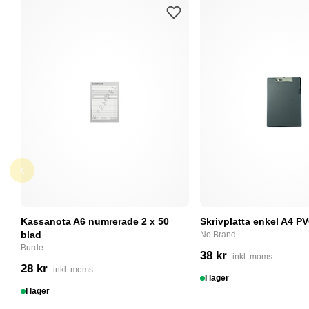
Kassanota A6 numrerade 2 x 50
Skrivplatta enkel A4 PV
blad
No Brand
Burde
38 kr
inkl. moms
28 kr
inkl. moms
I lager
I lager