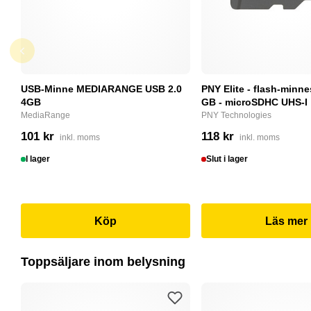
USB-Minne MEDIARANGE USB 2.0
PNY Elite - flash-minne
4GB
GB - microSDHC UHS-I
MediaRange
PNY Technologies
101 kr
118 kr
inkl. moms
inkl. moms
I lager
Slut i lager
Köp
Läs mer
Toppsäljare inom belysning