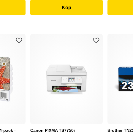
Köp
4-pack -
Canon PIXMA TS7750i
Brother TN232