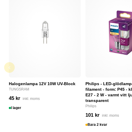
Halogenlampa 12V 10W UV-Block
Philips - LED-glödlam
filament - form: P45 - kl
TUNGSRAM
E27 - 2 W - varmt vitt lj
45 kr
inkl. moms
transparent
Philips
I lager
101 kr
inkl. moms
Bara 2 kvar