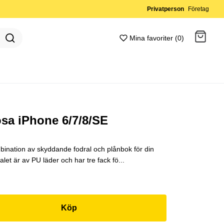
Privatperson
Företag
Mina favoriter (0)
Gå till kassan
osa iPhone 6/7/8/SE
bination av skyddande fodral och plånbok för din
et är av PU läder och har tre fack fö...
Köp