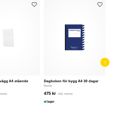
 vägg A4 stående
Dagboken för bygg A4 30 dagar
P
r
Burde
P
475 kr
 moms
inkl. moms
5
I lager
S