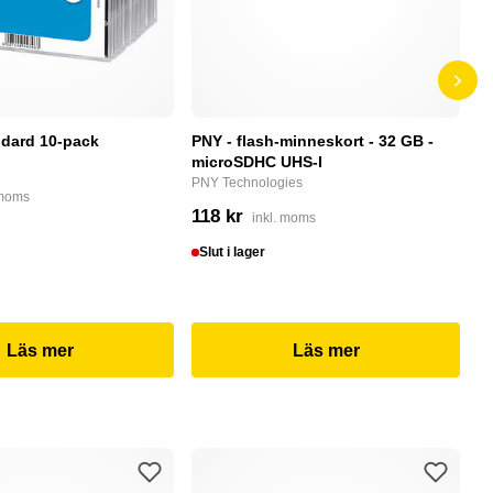
dard 10-pack
PNY - flash-minneskort - 32 GB -
F
microSDHC UHS-I
P
PNY Technologies
F
 moms
118 kr
4
inkl. moms
Slut i lager
I
Läs mer
Läs mer