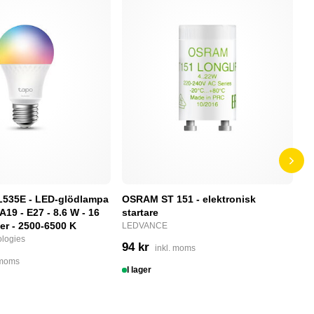
L535E - LED-glödlampa
OSRAM ST 151 - elektronisk
P
 A19 - E27 - 8.6 W - 16
startare
S
ger - 2500-6500 K
LEDVANCE
N
logies
94 kr
2
inkl. moms
 moms
I lager
I