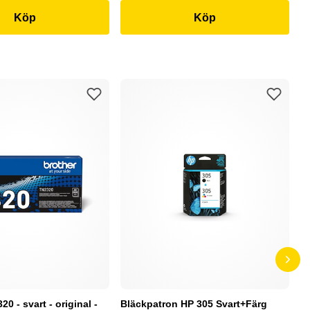
Köp
Köp
0 - svart - original -
Bläckpatron HP 305 Svart+Färg
B