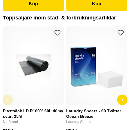
Köp
Köp
Toppsäljare inom städ- & förbrukningsartiklar
Plastsäck LD R100% 60L 40my
Laundry Sheets - 60 Tvättar
svart 25/rl
Ocean Breeze
No Brand
Laundry Sheets