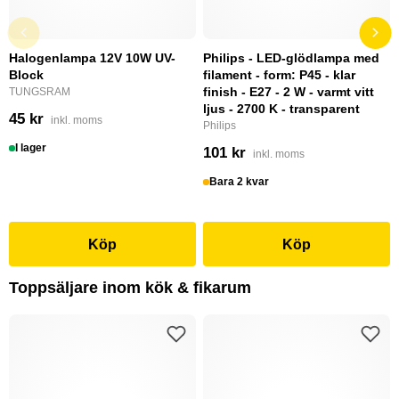
Halogenlampa 12V 10W UV-
Philips - LED-glödlampa med
Block
filament - form: P45 - klar
finish - E27 - 2 W - varmt vitt
TUNGSRAM
ljus - 2700 K - transparent
45 kr
inkl. moms
Philips
I lager
101 kr
inkl. moms
Bara 2 kvar
Köp
Köp
Toppsäljare inom kök & fikarum