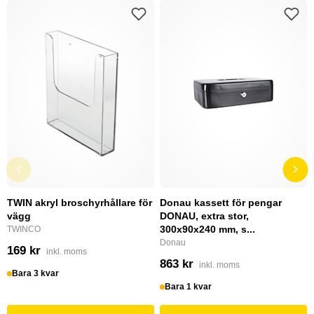
TWIN akryl broschyrhållare för
Donau kassett för pengar
vägg
DONAU, extra stor,
300x90x240 mm, s...
TWINCO
Donau
169 kr
inkl. moms
863 kr
inkl. moms
Bara 3 kvar
Bara 1 kvar