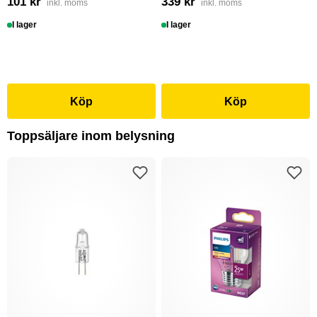
101 kr
339 kr
inkl. moms
inkl. moms
I lager
I lager
Köp
Köp
Toppsäljare inom belysning