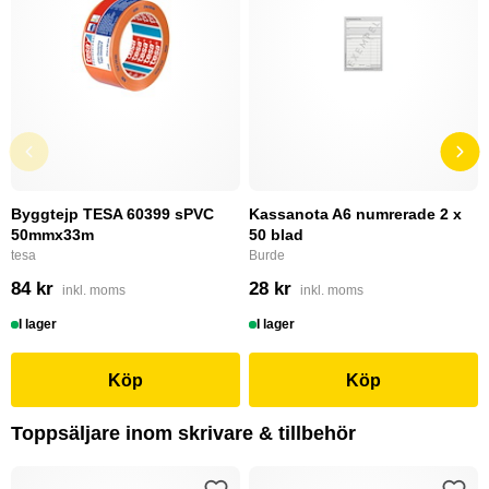
Byggtejp TESA 60399 sPVC
Kassanota A6 numrerade 2 x
50mmx33m
50 blad
tesa
Burde
84 kr
28 kr
inkl. moms
inkl. moms
I lager
I lager
Köp
Köp
Toppsäljare inom skrivare & tillbehör