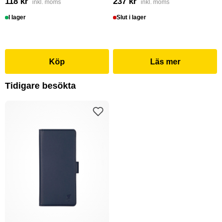
118 kr
237 kr
inkl. moms
inkl. moms
I lager
Slut i lager
Köp
Läs mer
Tidigare besökta