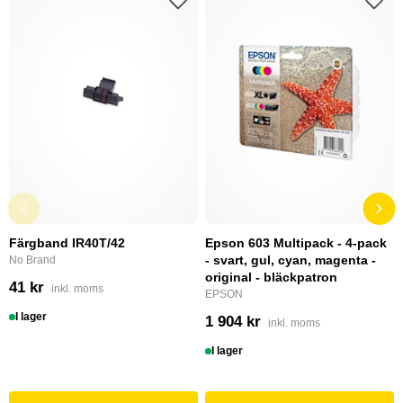
Färgband IR40T/42
Epson 603 Multipack - 4-pack
- svart, gul, cyan, magenta -
No Brand
original - bläckpatron
41 kr
inkl. moms
EPSON
I lager
1 904 kr
inkl. moms
I lager