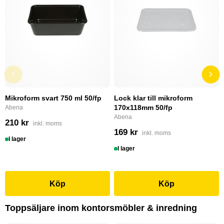
Mikroform svart 750 ml 50/fp
Lock klar till mikroform
170x118mm 50/fp
Abena
Abena
210 kr
inkl. moms
169 kr
inkl. moms
I lager
I lager
Köp
Köp
Toppsäljare inom kontorsmöbler & inredning