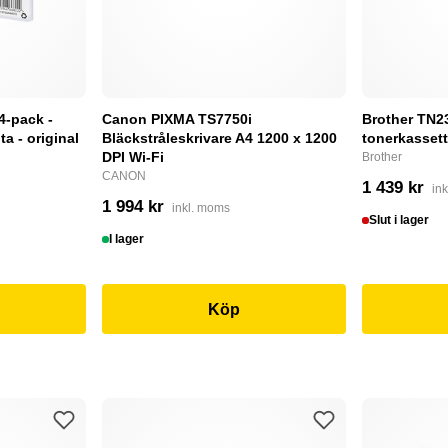
4-pack -
Canon PIXMA TS7750i
Brother TN232
a - original
Bläckstråleskrivare A4 1200 x 1200
tonerkassett
DPI Wi-Fi
Brother
CANON
1 439 kr
in
1 994 kr
inkl. moms
Slut i lager
I lager
Köp