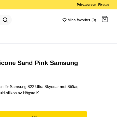
Privatperson
Företag
Mina favoriter (0)
Gå till kassan
licone Sand Pink Samsung
kon för Samsung S22 Ultra Skyddar mot Stötar,
id-silikon av Högsta K...