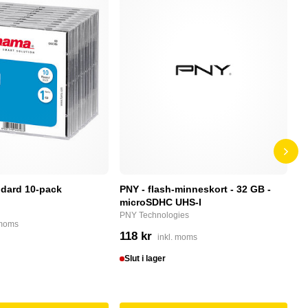
dard 10-pack
PNY - flash-minneskort - 32 GB -
F
microSDHC UHS-I
P
PNY Technologies
F
 moms
118 kr
4
inkl. moms
Slut i lager
I