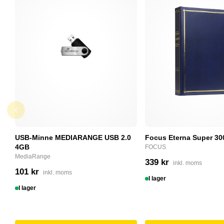
USB-Minne MEDIARANGE USB 2.0
Focus Eterna Super 30
4GB
FOCUS
MediaRange
339 kr
inkl. moms
101 kr
inkl. moms
I lager
I lager