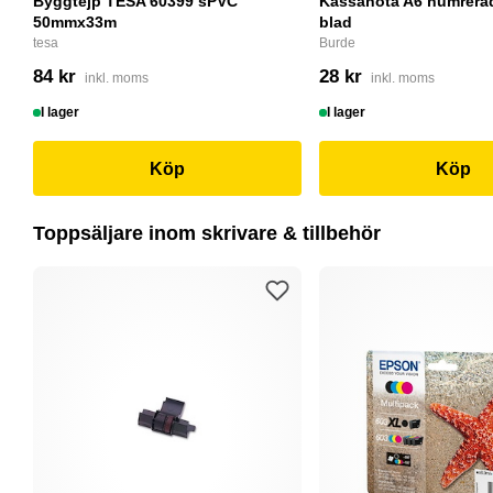
Byggtejp TESA 60399 sPVC
Kassanota A6 numrerad
50mmx33m
blad
tesa
Burde
84 kr
28 kr
inkl. moms
inkl. moms
I lager
I lager
Köp
Köp
Toppsäljare inom skrivare & tillbehör