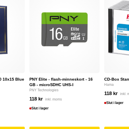
0 10x15 Blue
PNY Elite - flash-minneskort - 16
CD-Box Stan
GB - microSDHC UHS-I
Hama
PNY Technologies
118 kr
inkl.
118 kr
inkl. moms
Slut i lager
Slut i lager