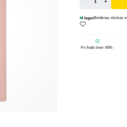
-
+
I lager
Beräknas skickas i
Fri frakt över 499:-