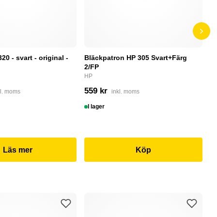
0 - svart - original -
Bläckpatron HP 305 Svart+Färg
B
2/FP
C
HP
4
559 kr
kl. moms
inkl. moms
I
I lager
Läs mer
Köp