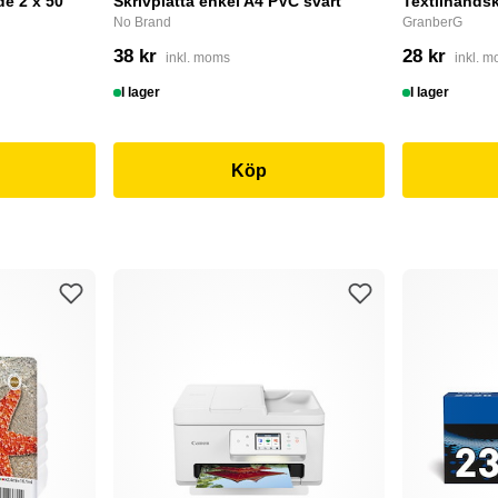
e 2 x 50
Skrivplatta enkel A4 PVC svart
Textilhandsk
No Brand
GranberG
38 kr
28 kr
inkl. moms
inkl. 
I lager
I lager
Köp