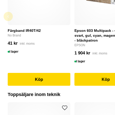
Färgband IR40T/42
Epson 603 Multipack - 
svart, gul, cyan, magent
No Brand
- bläckpatron
41 kr
inkl. moms
EPSON
I lager
1 904 kr
inkl. moms
I lager
Köp
Köp
Toppsäljare inom teknik