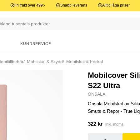
Fri frakt över 499:-
Snabb leverans
Alltid låga priser
N
KUNDSERVICE
biltillbehör
Mobilskal & Skydd
Mobilskal & Fodral
Mobilcover Si
S22 Ultra
ONSALA
Onsala Mobilskal av Sili
Smuts & Repor - True Liqu
322 kr
inkl. moms