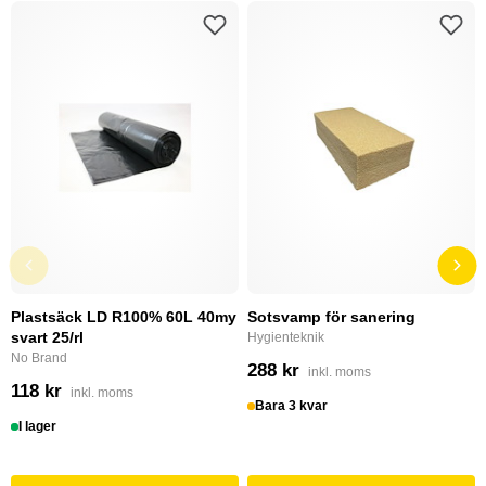
Plastsäck LD R100% 60L 40my
Sotsvamp för sanering
svart 25/rl
Hygienteknik
No Brand
288 kr
inkl. moms
118 kr
inkl. moms
Bara 3 kvar
I lager