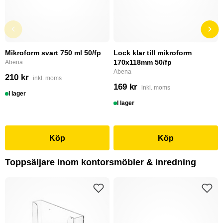
Mikroform svart 750 ml 50/fp
Lock klar till mikroform
170x118mm 50/fp
Abena
Abena
210 kr
inkl. moms
169 kr
inkl. moms
I lager
I lager
Köp
Köp
Toppsäljare inom kontorsmöbler & inredning