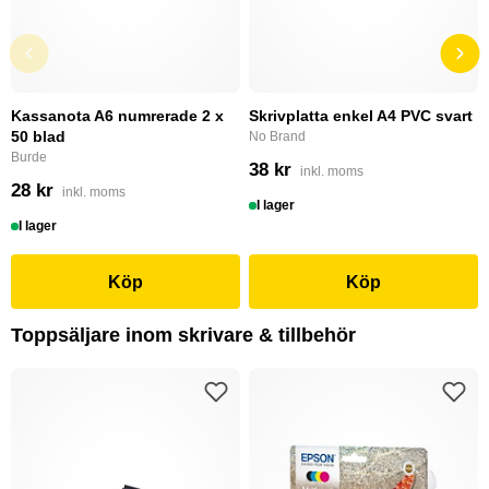
Kassanota A6 numrerade 2 x
Skrivplatta enkel A4 PVC svart
50 blad
No Brand
Burde
38 kr
inkl. moms
28 kr
inkl. moms
I lager
I lager
Köp
Köp
Toppsäljare inom skrivare & tillbehör