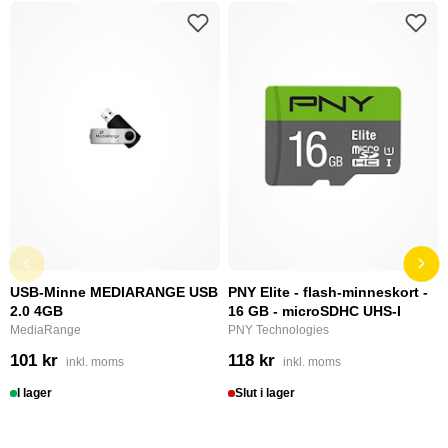
USB-Minne MEDIARANGE USB
PNY Elite - flash-minneskort -
2.0 4GB
16 GB - microSDHC UHS-I
MediaRange
PNY Technologies
101 kr
118 kr
inkl. moms
inkl. moms
I lager
Slut i lager