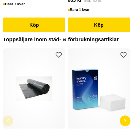
863 kr
inkl. moms
Bara 3 kvar
Bara 1 kvar
Köp
Köp
Toppsäljare inom städ- & förbrukningsartiklar