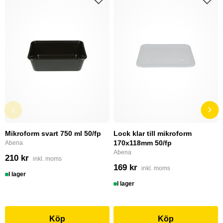
Mikroform svart 750 ml 50/fp
Lock klar till mikroform
170x118mm 50/fp
Abena
Abena
210 kr
inkl. moms
169 kr
inkl. moms
I lager
I lager
Köp
Köp