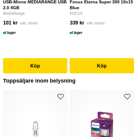
USB-Minne MEDIARANGE USB
Focus Eterna Super 300 10x15
2.0 4GB
Blue
MediaRange
FOCUS
101 kr
339 kr
inkl. moms
inkl. moms
I lager
I lager
Köp
Köp
Toppsäljare inom belysning