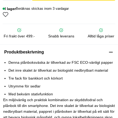
I lager
Beräknas skickas inom 3 vardagar
Fri frakt över 499:-
Snabb leverans
Alltid låga priser
Produktbeskrivning
Denna plånboksväska är tillverkad av FSC ECO-vänligt papper
Det inre skalet är tillverkat av biologiskt nedbrytbart material
Tre fack för bankkort och körkort
Utrymme för sedlar
Med bekväm stativfunktion
En miljövänlig och praktisk kombination av skyddsfodral och
plånbok till din smartphone. Det inre skalet är tillverkat av biologiskt
nedbrytbart material, pappret i plånboken är tillverkat på ett sätt för
att bevara biologisk mångfald, och gynna lokalbefolkningens skog