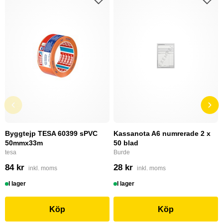
Byggtejp TESA 60399 sPVC
Kassanota A6 numrerade 2 x
50mmx33m
50 blad
tesa
Burde
84 kr
28 kr
inkl. moms
inkl. moms
I lager
I lager
Köp
Köp