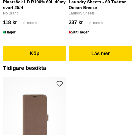
Plastsäck LD R100% 60L 40my
Laundry Sheets - 60 Tvättar
svart 25/rl
Ocean Breeze
No Brand
Laundry Sheets
118 kr
237 kr
inkl. moms
inkl. moms
I lager
Slut i lager
Köp
Läs mer
Tidigare besökta