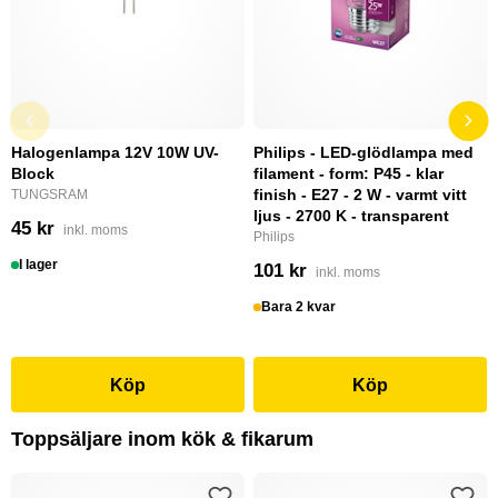
Halogenlampa 12V 10W UV-
Philips - LED-glödlampa med
Block
filament - form: P45 - klar
finish - E27 - 2 W - varmt vitt
TUNGSRAM
ljus - 2700 K - transparent
45 kr
inkl. moms
Philips
I lager
101 kr
inkl. moms
Bara 2 kvar
Köp
Köp
Toppsäljare inom kök & fikarum