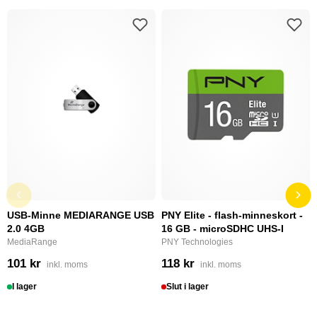
USB-Minne MEDIARANGE USB
PNY Elite - flash-minneskort -
2.0 4GB
16 GB - microSDHC UHS-I
MediaRange
PNY Technologies
101 kr
118 kr
inkl. moms
inkl. moms
I lager
Slut i lager