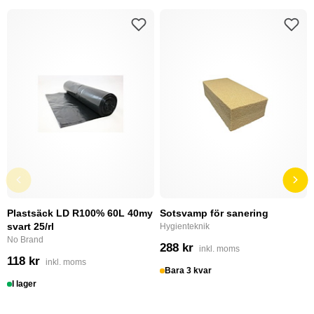
Plastsäck LD R100% 60L 40my
Sotsvamp för sanering
svart 25/rl
Hygienteknik
No Brand
288 kr
inkl. moms
118 kr
inkl. moms
Bara 3 kvar
I lager