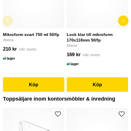
Mikroform svart 750 ml 50/fp
Lock klar till mikroform
170x118mm 50/fp
Abena
Abena
210 kr
inkl. moms
169 kr
inkl. moms
I lager
I lager
Köp
Köp
Toppsäljare inom kontorsmöbler & inredning