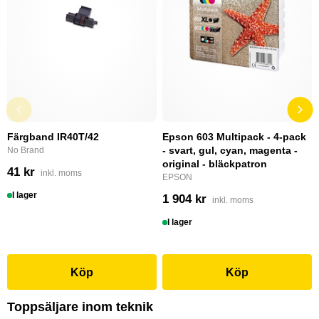
Färgband IR40T/42
Epson 603 Multipack - 4-pack
- svart, gul, cyan, magenta -
No Brand
original - bläckpatron
41 kr
inkl. moms
EPSON
I lager
1 904 kr
inkl. moms
I lager
Köp
Köp
Toppsäljare inom teknik