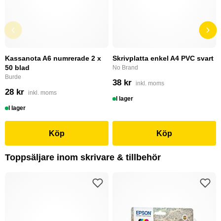
Kassanota A6 numrerade 2 x
Skrivplatta enkel A4 PVC svart
50 blad
No Brand
Burde
38 kr
inkl. moms
28 kr
inkl. moms
I lager
I lager
Köp
Köp
Toppsäljare inom skrivare & tillbehör