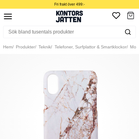
Fri frakt över 499:-
Hem
Produkter
Teknik
Telefoner, Surfplattor & Smartklockor
Mobil