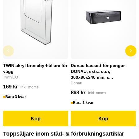
TWIN akryl broschyrhållare för
Donau kassett för pengar
vägg
DONAU, extra stor,
300x90x240 mm, s...
TWINCO
Donau
169 kr
inkl. moms
863 kr
inkl. moms
Bara 3 kvar
Bara 1 kvar
Köp
Köp
Toppsäljare inom städ- & förbrukningsartiklar