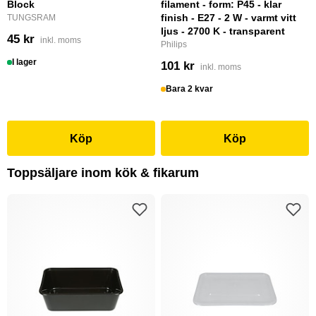
Block
filament - form: P45 - klar
finish - E27 - 2 W - varmt vitt
TUNGSRAM
ljus - 2700 K - transparent
45 kr
inkl. moms
Philips
I lager
101 kr
inkl. moms
Bara 2 kvar
Köp
Köp
Toppsäljare inom kök & fikarum