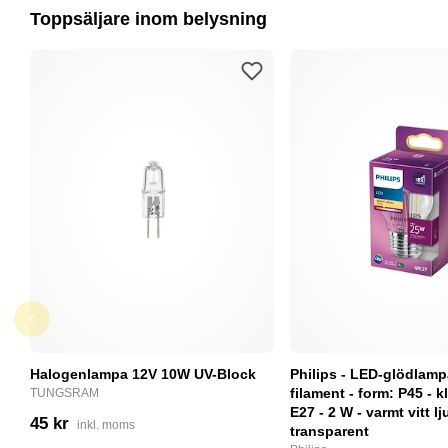
Toppsäljare inom belysning
Halogenlampa 12V 10W UV-Block
Philips - LED-glödlam
filament - form: P45 - kl
TUNGSRAM
E27 - 2 W - varmt vitt lj
45 kr
inkl. moms
transparent