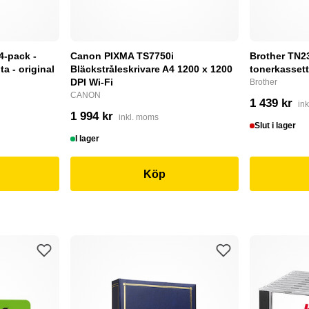
4-pack -
Canon PIXMA TS7750i
Brother TN232
a - original
Bläckstråleskrivare A4 1200 x 1200
tonerkassett
DPI Wi-Fi
Brother
CANON
1 439 kr
in
1 994 kr
inkl. moms
Slut i lager
I lager
Köp