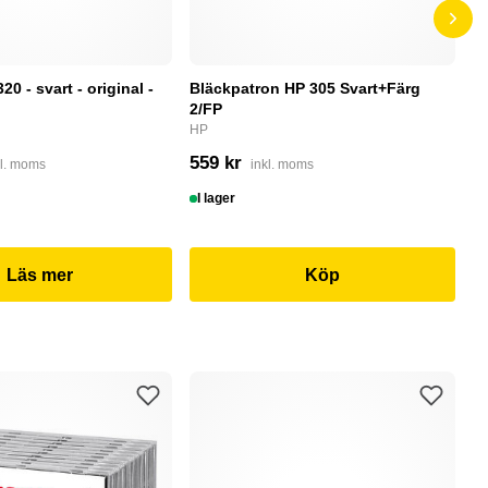
0 - svart - original -
Bläckpatron HP 305 Svart+Färg
B
2/FP
C
HP
4
559 kr
kl. moms
inkl. moms
I
I lager
Läs mer
Köp