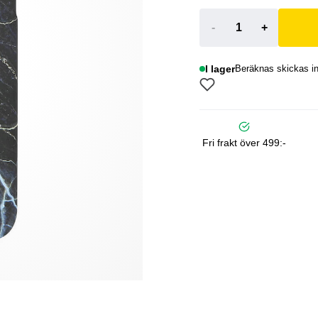
-
+
I lager
Beräknas skickas i
Fri frakt över 499:-