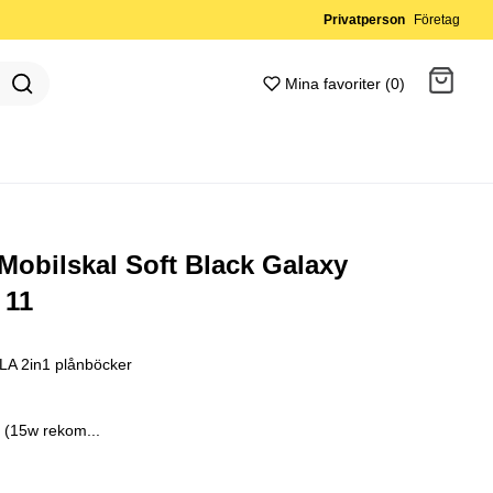
Privatperson
Företag
Mina favoriter (0)
Gå till kassan
bilskal Soft Black Galaxy
 11
A 2in1 plånböcker
g (15w rekom...