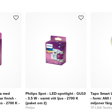
pa med
Philips Spot - LED-spotlight - GU10
Tapo Smart 
ar finish -
- 3.5 W - varmt vitt ljus - 2700 K
- form: A60 /
us - 2700 K -
(paket om 2)
miljoner fär
Philips
TP-LINK Techno