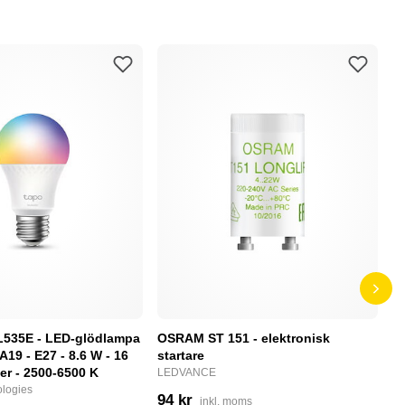
L535E - LED-glödlampa
OSRAM ST 151 - elektronisk
P
 A19 - E27 - 8.6 W - 16
startare
S
ger - 2500-6500 K
LEDVANCE
N
logies
94 kr
2
inkl. moms