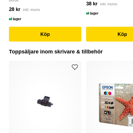
Burde
38 kr
inkl. moms
28 kr
inkl. moms
I lager
I lager
Köp
Köp
Toppsäljare inom skrivare & tillbehör