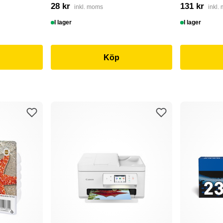
28 kr
131 kr
inkl. moms
inkl.
I lager
I lager
Köp