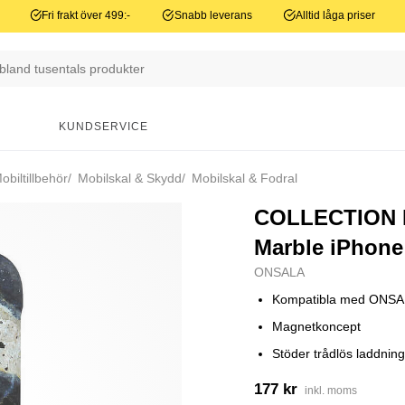
Fri frakt över 499:-
Snabb leverans
Alltid låga priser
N
KUNDSERVICE
biltillbehör
Mobilskal & Skydd
Mobilskal & Fodral
COLLECTION Mo
Marble iPhone
ONSALA
Kompatibla med ONSAL
Magnetkoncept
Stöder trådlös laddnin
177 kr
inkl. moms