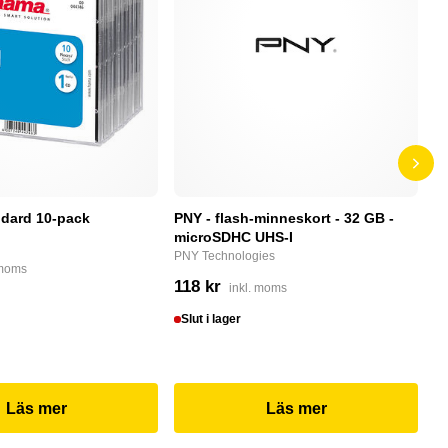
dard 10-pack
PNY - flash-minneskort - 32 GB -
F
microSDHC UHS-I
P
PNY Technologies
F
 moms
118 kr
4
inkl. moms
Slut i lager
I
Läs mer
Läs mer