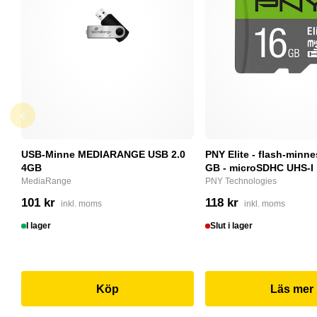
USB-Minne MEDIARANGE USB 2.0
PNY Elite - flash-minne
4GB
GB - microSDHC UHS-I
MediaRange
PNY Technologies
101 kr
118 kr
inkl. moms
inkl. moms
I lager
Slut i lager
Köp
Läs mer