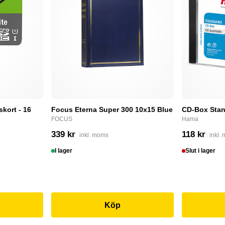
skort - 16
Focus Eterna Super 300 10x15 Blue
CD-Box Stan
FOCUS
Hama
339 kr
118 kr
inkl. moms
inkl.
I lager
Slut i lager
Köp