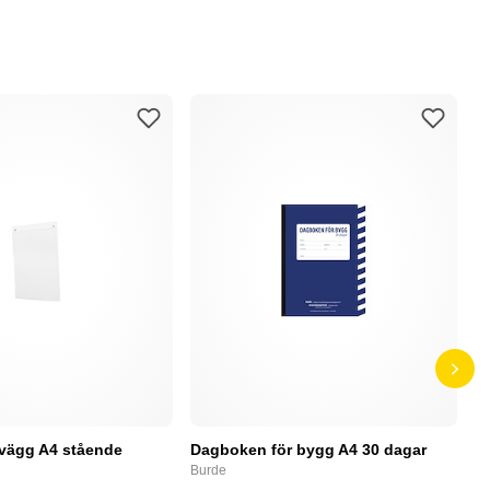
 vägg A4 stående
Dagboken för bygg A4 30 dagar
B
5
Burde