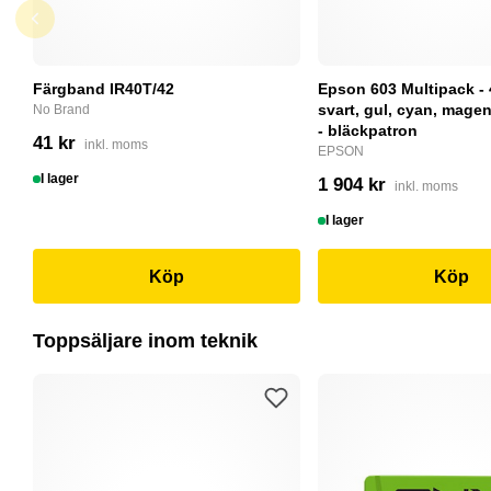
Färgband IR40T/42
Epson 603 Multipack - 
svart, gul, cyan, magent
No Brand
- bläckpatron
41 kr
inkl. moms
EPSON
I lager
1 904 kr
inkl. moms
I lager
Köp
Köp
Toppsäljare inom teknik