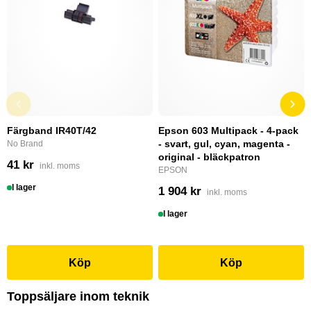
Färgband IR40T/42
Epson 603 Multipack - 4-pack
- svart, gul, cyan, magenta -
No Brand
original - bläckpatron
41 kr
inkl. moms
EPSON
I lager
1 904 kr
inkl. moms
I lager
Köp
Köp
Toppsäljare inom teknik