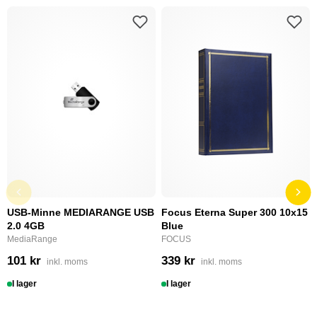
USB-Minne MEDIARANGE USB
Focus Eterna Super 300 10x15
2.0 4GB
Blue
MediaRange
FOCUS
101 kr
339 kr
inkl. moms
inkl. moms
I lager
I lager