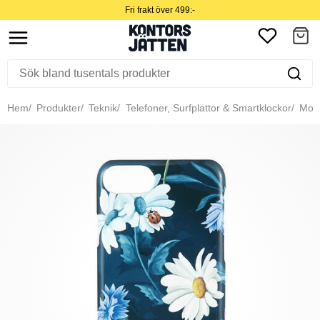
Fri frakt över 499:-
Hem
Produkter
Teknik
Telefoner, Surfplattor & Smartklockor
Mobil