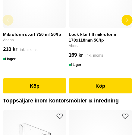
Mikroform svart 750 ml 50/fp
Lock klar till mikroform
170x118mm 50/fp
Abena
Abena
210 kr
inkl. moms
169 kr
inkl. moms
I lager
I lager
Köp
Köp
Toppsäljare inom kontorsmöbler & inredning