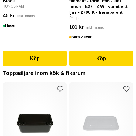
Block
filament - form: P45 - klar
finish - E27 - 2 W - varmt vitt
TUNGSRAM
ljus - 2700 K - transparent
45 kr
inkl. moms
Philips
I lager
101 kr
inkl. moms
Bara 2 kvar
Köp
Köp
Toppsäljare inom kök & fikarum