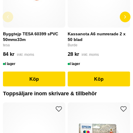
Byggtejp TESA 60399 sPVC
Kassanota A6 numrerade 2 x
50mmx33m
50 blad
tesa
Burde
84 kr
28 kr
inkl. moms
inkl. moms
I lager
I lager
Köp
Köp
Toppsäljare inom skrivare & tillbehör