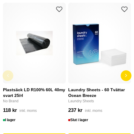
Plastsäck LD R100% 60L 40my
Laundry Sheets - 60 Tvättar
svart 25/rl
Ocean Breeze
No Brand
Laundry Sheets
118 kr
237 kr
inkl. moms
inkl. moms
I lager
Slut i lager