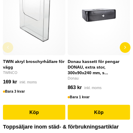
TWIN akryl broschyrhållare för
Donau kassett för pengar
vägg
DONAU, extra stor,
300x90x240 mm, s...
TWINCO
Donau
169 kr
inkl. moms
863 kr
inkl. moms
Bara 3 kvar
Bara 1 kvar
Köp
Köp
Toppsäljare inom städ- & förbrukningsartiklar