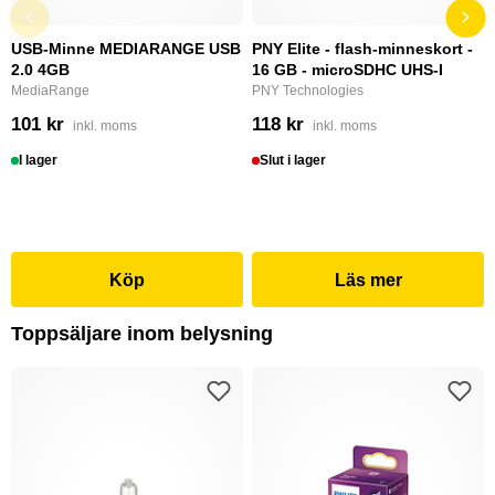
USB-Minne MEDIARANGE USB
PNY Elite - flash-minneskort -
2.0 4GB
16 GB - microSDHC UHS-I
MediaRange
PNY Technologies
101 kr
118 kr
inkl. moms
inkl. moms
I lager
Slut i lager
Köp
Läs mer
Toppsäljare inom belysning