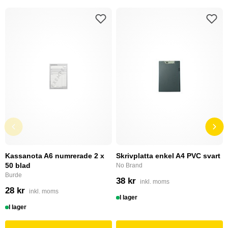
Kassanota A6 numrerade 2 x
Skrivplatta enkel A4 PVC svart
50 blad
No Brand
Burde
38 kr
inkl. moms
28 kr
inkl. moms
I lager
I lager