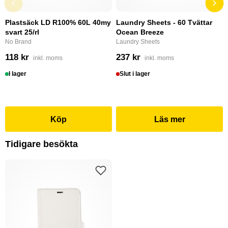
Plastsäck LD R100% 60L 40my
Laundry Sheets - 60 Tvättar
svart 25/rl
Ocean Breeze
No Brand
Laundry Sheets
118 kr
237 kr
inkl. moms
inkl. moms
I lager
Slut i lager
Köp
Läs mer
Tidigare besökta