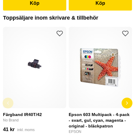
Köp
Köp
Toppsäljare inom skrivare & tillbehör
Färgband IR40T/42
Epson 603 Multipack - 4-pack
- svart, gul, cyan, magenta -
No Brand
original - bläckpatron
41 kr
inkl. moms
EPSON