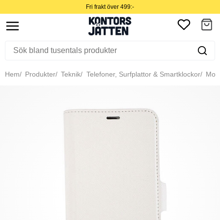
Fri frakt över 499:-
Hem
Produkter
Teknik
Telefoner, Surfplattor & Smartklockor
Mobil