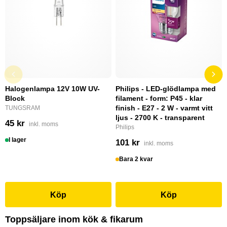
Halogenlampa 12V 10W UV-
Philips - LED-glödlampa med
Block
filament - form: P45 - klar
finish - E27 - 2 W - varmt vitt
TUNGSRAM
ljus - 2700 K - transparent
45 kr
inkl. moms
Philips
I lager
101 kr
inkl. moms
Bara 2 kvar
Köp
Köp
Toppsäljare inom kök & fikarum