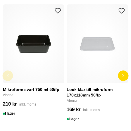
Mikroform svart 750 ml 50/fp
Lock klar till mikroform
170x118mm 50/fp
Abena
Abena
210 kr
inkl. moms
169 kr
inkl. moms
I lager
I lager