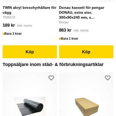
TWIN akryl broschyrhållare för
Donau kassett för pengar
vägg
DONAU, extra stor,
300x90x240 mm, s...
TWINCO
Donau
169 kr
inkl. moms
863 kr
inkl. moms
Bara 3 kvar
Bara 1 kvar
Köp
Köp
Toppsäljare inom städ- & förbrukningsartiklar