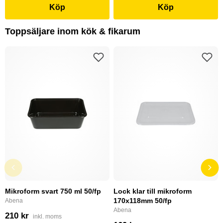
Köp
Köp
Toppsäljare inom kök & fikarum
Mikroform svart 750 ml 50/fp
Lock klar till mikroform
170x118mm 50/fp
Abena
Abena
210 kr
inkl. moms