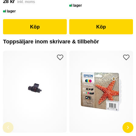
28 kr
inkl. moms
I lager
I lager
Köp
Köp
Toppsäljare inom skrivare & tillbehör