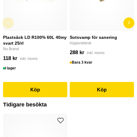
Plastsäck LD R100% 60L 40my
Sotsvamp för sanering
svart 25/rl
Hygienteknik
No Brand
288 kr
inkl. moms
118 kr
inkl. moms
Bara 3 kvar
I lager
Köp
Köp
Tidigare besökta