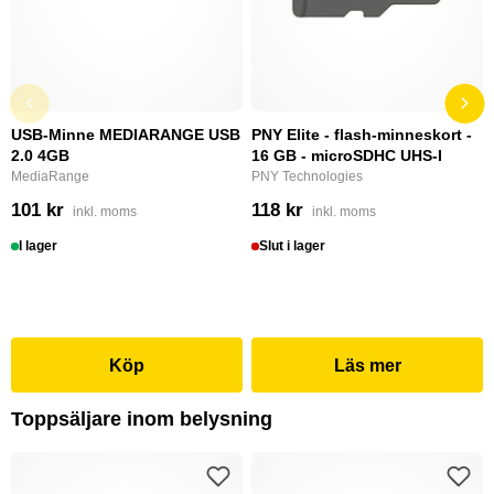
USB-Minne MEDIARANGE USB
PNY Elite - flash-minneskort -
2.0 4GB
16 GB - microSDHC UHS-I
MediaRange
PNY Technologies
101 kr
118 kr
inkl. moms
inkl. moms
I lager
Slut i lager
Köp
Läs mer
Toppsäljare inom belysning