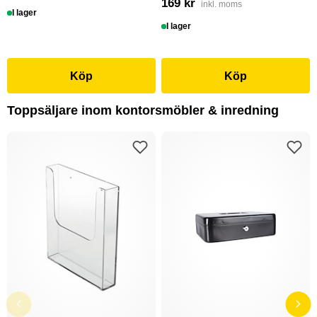
169 kr
inkl. moms
I lager
I lager
Köp
Köp
Toppsäljare inom kontorsmöbler & inredning