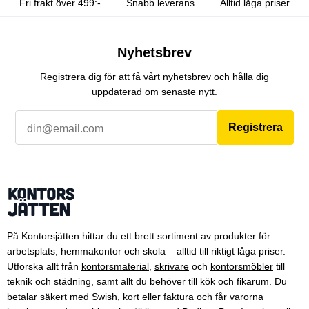
Fri frakt över 499:-
Snabb leverans
Alltid låga priser
Nyhetsbrev
Registrera dig för att få vårt nyhetsbrev och hålla dig
uppdaterad om senaste nytt.
Registrera
På Kontorsjätten hittar du ett brett sortiment av produkter för
arbetsplats, hemmakontor och skola – alltid till riktigt låga priser.
Utforska allt från
kontorsmaterial
,
skrivare
och
kontorsmöbler
till
teknik
och
städning
, samt allt du behöver till
kök och fikarum
. Du
betalar säkert med Swish, kort eller faktura och får varorna