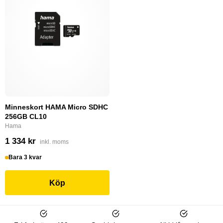
Minneskort HAMA Micro SDHC
256GB CL10
Hama
1 334 kr
inkl. moms
Bara 3 kvar
Köp