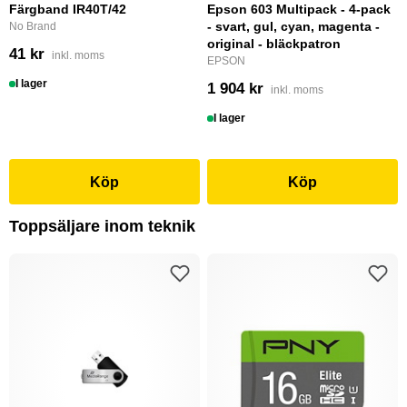
Färgband IR40T/42
Epson 603 Multipack - 4-pack
- svart, gul, cyan, magenta -
No Brand
original - bläckpatron
41 kr
inkl. moms
EPSON
I lager
1 904 kr
inkl. moms
I lager
Köp
Köp
Toppsäljare inom teknik